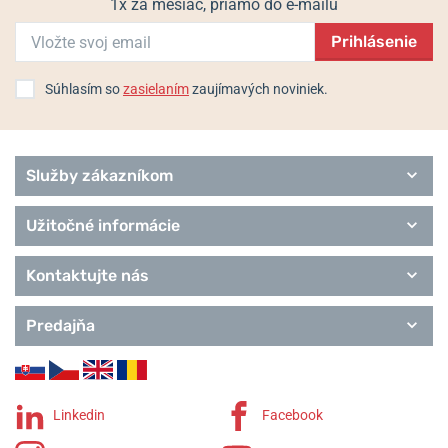
1x za mesiac, priamo do e-mailu
Populárne modelové rady Casio
Prihlásenie
G-Shock
Baby-G
Wave Ceptor
Súhlasím so
zasielaním
zaujímavých noviniek.
Edifice
Classic Collection
Pro Trek
Služby zákazníkom
Užitočné informácie
Kontaktujte nás
Predajňa
Linkedin
Facebook