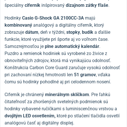
špeciálny
ciferník
inšpirovaný
dizajnom zátky fľaše
.
Hodinky
Casio G-Shock GA 2100CC-3A
majú
kombinovaný
analógový a digitálny ciferník, ktorý
zobrazuje
dátum
, deň v týždni,
stopky
,
budík
a ďalšie
funkcie, ktoré využijete pri športe aj vo voľnom čase.
Samozrejmosťou je
plne automatický kalendár
.
Puzdro a remienok hodiniek sú vyrobené zo živice z
obnoviteľných zdrojov, ktorá má vynikajúcu odolnosť.
Konštrukcia Carbon Core Guard zaručuje vysokú odolnosť
pri zachovaní nízkej hmotnosti len
51 gramov
, vďaka
čomu sú hodinky pohodlné aj pri celodennom nosení.
Ciferník je chránený
minerálnym sklíčkom
. Pre ľahkú
čitateľnosť za zhoršených svetelných podmienok sú
hodinky vybavené ručičkami s luminiscenčnou vrstvou a
dvojitým LED osvetlením,
ktoré po stlačení tlačidla osvetlí
analógovú časť aj digitálny displej.