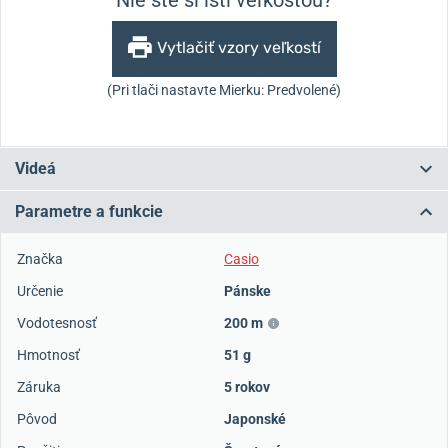
Nie ste si istí veľkosťou?
Vytlačiť vzory veľkostí
(Pri tlači nastavte Mierku: Predvolené)
Videá
Parametre a funkcie
Značka
Casio
Určenie
Pánske
Vodotesnosť
200 m
Hmotnosť
51 g
Záruka
5 rokov
Pôvod
Japonské