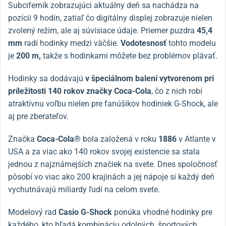
Subciferník zobrazujúci aktuálny deň sa nachádza na
pozícii 9 hodín, zatiaľ čo digitálny displej zobrazuje nielen
zvolený režim, ale aj súvisiace údaje. Priemer puzdra
45,4
mm
radí hodinky medzi väčšie.
Vodotesnosť
tohto modelu
je
200 m,
takže s hodinkami môžete bez problémov plávať.
Hodinky sa dodávajú
v špeciálnom balení vytvorenom pri
príležitosti 140 rokov značky Coca-Cola
, čo z nich robí
atraktívnu voľbu nielen pre fanúšikov hodiniek G-Shock, ale
aj pre zberateľov.
Značka
Coca-Cola®
bola založená v roku
1886
v Atlante v
USA a za viac ako 140 rokov svojej existencie sa stala
jednou z najznámejších značiek na svete. Dnes spoločnosť
pôsobí vo viac ako 200 krajinách a jej nápoje si každý deň
vychutnávajú miliardy ľudí na celom svete.
Modelový rad
Casio G-Shock
ponúka vhodné hodinky pre
každého, kto hľadá kombináciu odolných, športových