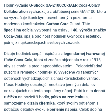
Hodinky
Casio G-Shock GA-2100CC-3AER Coca-Cola®
Collaboration
vychádzajú z obľúbenej série GA-2100, ktorá
sa vyznačuje ikonickým osemhranným puzdrom a
modernou konštrukciou
Carbon Core
Guard. Táto
špeciálna edícia
, vytvorená na oslavu
140. výročia značky
Coca-Cola
, spája odolnosť hodiniek G-Shock s estetikou
jednej z najikonickejších svetových značiek.
Dizajn hodiniek čerpá inšpiráciu z
legendárnej tvarovanej
fľaše Coca-Cola
, ktorú si značka objednala v roku 1915,
aby sa chránila pred napodobňovateľmi. Polopriehľadné
puzdro a remienok hodiniek sú vyvedené vo farebných
odtieňoch vychádzajúcich z charakteristického vzhľadu
fľaše. Hodinky obsahujú množstvo jemných detailov
odkazujúcich na tento populárny nápoj. Patrí k nim
denná
ručička
na pozícii 9 hodín,
pútko na remienku
a,
samozrejme,
dizajn ciferníka
, ktorý svojím odtieňom a
potlačou detailov evokuje
perlenie nápoja
. Celok dopĺňa