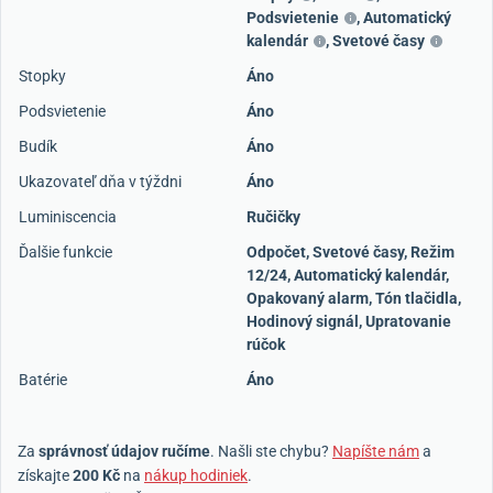
Podsvietenie
,
Automatický
kalendár
,
Svetové časy
Stopky
Áno
Podsvietenie
Áno
Budík
Áno
Ukazovateľ dňa v týždni
Áno
Luminiscencia
Ručičky
Ďalšie funkcie
Odpočet, Svetové časy, Režim
12/24, Automatický kalendár,
Opakovaný alarm, Tón tlačidla,
Hodinový signál, Upratovanie
rúčok
Batérie
Áno
Za
správnosť údajov ručíme
. Našli ste chybu?
Napíšte nám
a
získajte
200 Kč
na
nákup hodiniek
.