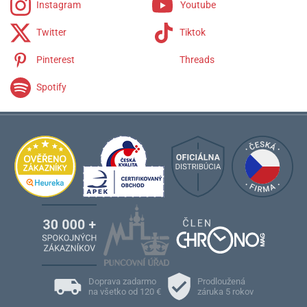
Instagram
Youtube
Twitter
Tiktok
Pinterest
Threads
Spotify
Doprava zadarmo
Prodloužená
na všetko od 120 €
záruka 5 rokov