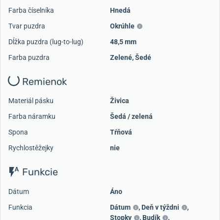
Farba číselníka
Hnedá
Tvar puzdra
Okrúhle
Dĺžka puzdra (lug-to-lug)
48,5 mm
Farba puzdra
Zelené
,
Šedé
Remienok
Materiál pásku
Živica
Farba náramku
Šedá / zelená
Spona
Tŕňová
Rychlostěžejky
nie
Funkcie
Dátum
Áno
Funkcia
Dátum
,
Deň v týždni
,
Stopky
,
Budík
,