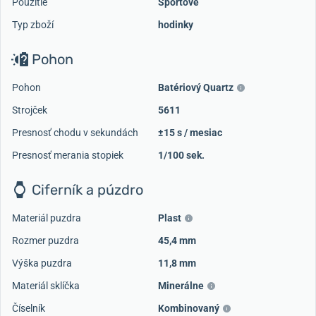
Použitie
Športové
Typ zboží
hodinky
Pohon
Pohon
Batériový Quartz
Strojček
5611
Presnosť chodu v sekundách
±15 s / mesiac
Presnosť merania stopiek
1/100 sek.
Ciferník a púzdro
Materiál puzdra
Plast
Rozmer puzdra
45,4 mm
Výška puzdra
11,8 mm
Materiál sklíčka
Minerálne
Číselník
Kombinovaný