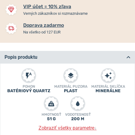
VIP účet = 10% zľava
Verných zákazníkov si rozmaznávame
Doprava zadarmo
Na všetko od 127 EUR
Popis produktu
POHON
MATERIÁL PUZDRA
MATERIÁL SKLÍČKA
BATÉRIOVÝ QUARTZ
PLAST
MINERÁLNE
HMOTNOSŤ
VODOTESNOSŤ
51 G
200 M
Zobraziť všetky parametre
↓