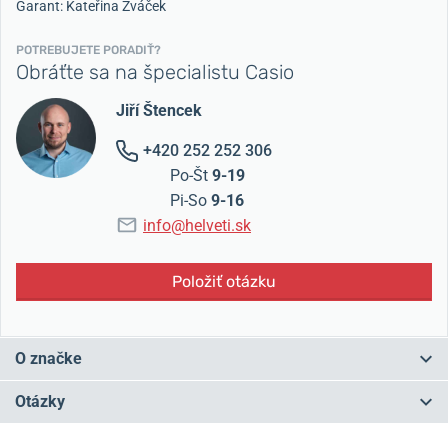
Garant: Kateřina Žváček
POTREBUJETE PORADIŤ?
Obráťte sa na špecialistu Casio
Jiří Štencek
+420 252 252 306
Po-Št
9-19
Pi-So
9-16
info@helveti.sk
Položiť otázku
O značke
Japonské Casio patria medzi
najpredávanejšie hodinárske značky
Otázky
na svete
. Prvé hodinky z dielne Casia boli
digitálne
a zároveň ako
prvé na svete zobrazovali dátum. Záľuba v digitálnych hodinkách