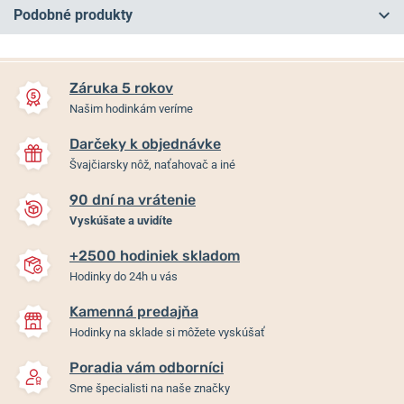
Podobné produkty
NA PREDAJNI
NA PREDAJNI
Záruka 5 rokov
Našim hodinkám veríme
Darčeky k objednávke
Švajčiarsky nôž, naťahovač a iné
90 dní na vrátenie
Vyskúšate a uvidíte
+2500 hodiniek skladom
Casio G-Shock GA-2100BM-
Casio G-Shock GA-2100-
Hodinky do 24h u vás
7A5ER
7A7ER Tone-on-Tone
Kamenná predajňa
Hodinky na sklade si môžete vyskúšať
Skladom
Skladom
129 €
109 €
Poradia vám odborníci
Sme špecialisti na naše značky