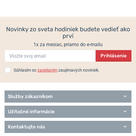
Helveti.sk je
autorizovaným predajcom
a špecialistom značky
Casio.
Novinky zo sveta hodiniek budete vedieť ako
Informácie o výrobcovi:
CASIO Europe GmbH, Casio-Platz 1 D-
prví
22848 Norderstedt, Nemecko / info@casio.de
1x za mesiac, priamo do e-mailu
Populárne modelové rady Casio
Prihlásenie
G-Shock
Baby-G
Wave Ceptor
Súhlasím so
zasielaním
zaujímavých noviniek.
Edifice
Classic Collection
Pro Trek
Služby zákazníkom
Užitočné informácie
Kontaktujte nás