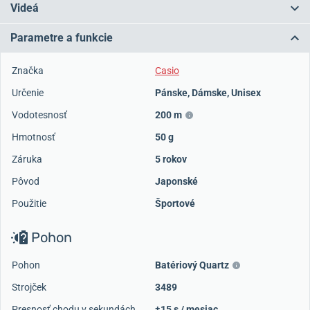
Videá
Parametre a funkcie
Značka
Casio
Určenie
Pánske
,
Dámske
,
Unisex
Vodotesnosť
200 m
Hmotnosť
50 g
Záruka
5 rokov
Pôvod
Japonské
Použitie
Športové
Pohon
Pohon
Batériový Quartz
Strojček
3489
Presnosť chodu v sekundách
±15 s / mesiac