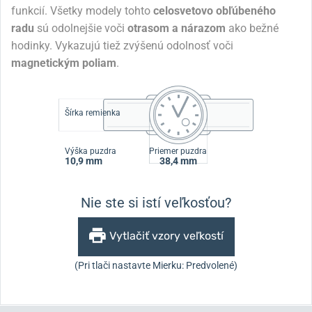
funkcií. Všetky modely tohto
celosvetovo obľúbeného
radu
sú odolnejšie voči
otrasom a nárazom
ako bežné
hodinky. Vykazujú tiež zvýšenú odolnosť voči
magnetickým poliam
.
Šírka remienka
Výška puzdra
Priemer puzdra
10,9 mm
38,4 mm
Nie ste si istí veľkosťou?
Vytlačiť vzory veľkostí
(Pri tlači nastavte Mierku: Predvolené)