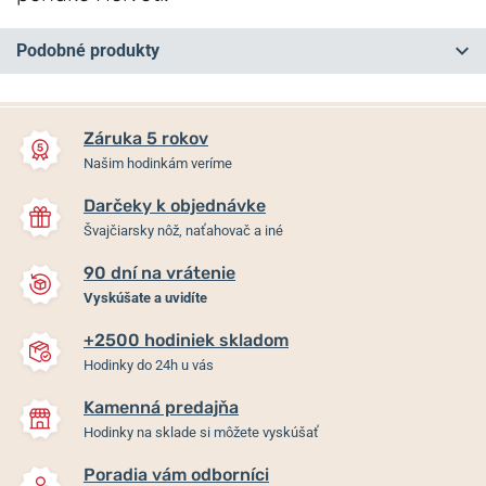
Podobné produkty
NA PREDAJNI
NA PREDAJNI
Záruka 5 rokov
Našim hodinkám veríme
Darčeky k objednávke
Švajčiarsky nôž, naťahovač a iné
90 dní na vrátenie
Vyskúšate a uvidíte
+2500 hodiniek skladom
Hodinky Casio G-Shock GW-
Casio G-Squad GBD-200-
Hodinky do 24h u vás
M5610U-1ER
1ER
Kamenná predajňa
Skladom
Skladom
Hodinky na sklade si môžete vyskúšať
139 €
149 €
Poradia vám odborníci