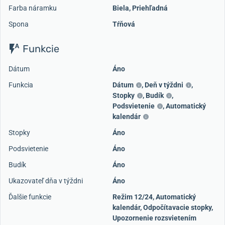
Farba náramku
Biela, Priehľadná
Spona
Tŕňová
Funkcie
Dátum
Áno
Funkcia
Dátum
,
Deň v týždni
,
Stopky
,
Budík
,
Podsvietenie
,
Automatický
kalendár
Stopky
Áno
Podsvietenie
Áno
Budík
Áno
Ukazovateľ dňa v týždni
Áno
Ďalšie funkcie
Režim 12/24, Automatický
kalendár, Odpočítavacie stopky,
Upozornenie rozsvietením