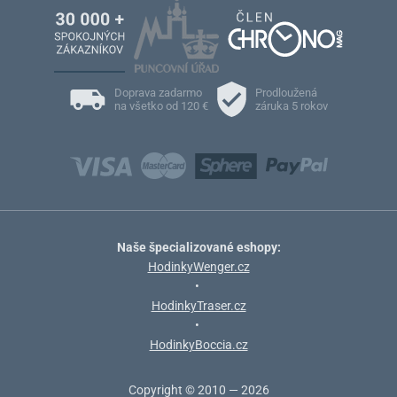
Doprava zadarmo
Prodloužená
na všetko od 120 €
záruka 5 rokov
Naše špecializované eshopy:
HodinkyWenger.cz
•
HodinkyTraser.cz
•
HodinkyBoccia.cz
Copyright © 2010 — 2026