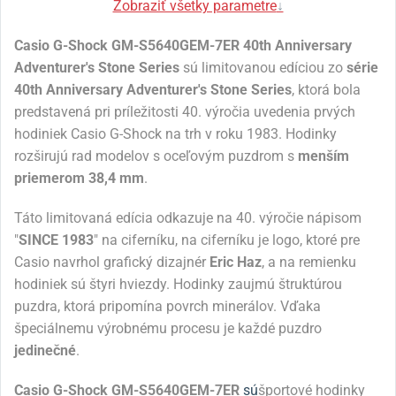
Zobraziť všetky parametre
↓
Casio G-Shock
GM-S5640GEM-7ER 40th Anniversary
Adventurer's Stone Series
sú limitovanou edíciou zo
série
40th Anniversary Adventurer's Stone Series
, ktorá bola
predstavená pri príležitosti 40. výročia uvedenia prvých
hodiniek Casio G-Shock na trh v roku 1983.
Hodinky
rozširujú rad modelov s oceľovým puzdrom s
menším
priemerom 38,4 mm
.
Táto limitovaná edícia odkazuje na 40. výročie nápisom
"
SINCE 1983
" na ciferníku, na ciferníku je logo, ktoré pre
Casio navrhol grafický dizajnér
Eric Haz
, a na remienku
hodiniek sú štyri hviezdy. Hodinky zaujmú štruktúrou
puzdra, ktorá pripomína povrch minerálov. Vďaka
špeciálnemu výrobnému procesu je každé puzdro
jedinečné
.
Casio G-Shock GM-S5640GEM-7ER
sú
športové hodinky