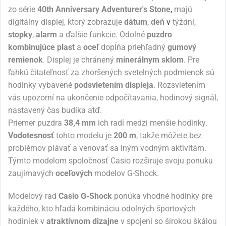
zo série
40th Anniversary Adventurer's Stone
,
majú
digitálny displej, ktorý zobrazuje
dátum
,
deň
v
týždni,
stopky
,
alarm
a ďalšie funkcie. Odolné
puzdro
kombinujúce plast
a
oceľ
dopĺňa priehľadný
gumový
remienok
. Displej je chránený
minerálnym sklom
. Pre
ľahkú čitateľnosť za zhoršených svetelných podmienok sú
hodinky vybavené
podsvietením displeja
. Rozsvietením
vás upozorní na ukončenie odpočítavania, hodinový signál,
nastavený čas budíka atď.
Priemer puzdra
38,4 mm
ich radí medzi menšie hodinky.
Vodotesnosť
tohto modelu je
200 m
, takže môžete bez
problémov plávať a venovať sa iným vodným aktivitám.
Týmto modelom spoločnosť Casio rozširuje svoju ponuku
zaujímavých
oceľových
modelov G-Shock.
Modelový rad
Casio G-Shock
ponúka vhodné hodinky pre
každého, kto hľadá kombináciu odolných športových
hodiniek v
atraktívnom dizajne
v spojení so širokou škálou