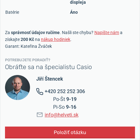
displeja
Batérie
Áno
Za
správnosť údajov ručíme
. Našli ste chybu?
Napíšte nám
a
získajte
200 Kč
na
nákup hodiniek
.
Garant: Kateřina Žváček
POTREBUJETE PORADIŤ?
Obráťte sa na špecialistu Casio
Jiří Štencek
+420 252 252 306
Po-Št
9-19
Pi-So
9-16
info@helveti.sk
Položiť otázku