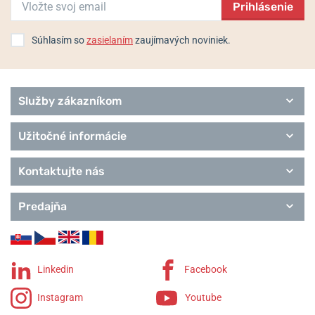
Prihlásenie
Baby-G
Wave Ceptor
Edifice
Súhlasím so
zasielaním
zaujímavých noviniek.
Classic Collection
Pro Trek
Služby zákazníkom
Užitočné informácie
Kontaktujte nás
Predajňa
Linkedin
Facebook
Instagram
Youtube