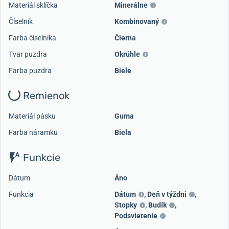
Materiál sklíčka
Minerálne
Číselník
Kombinovaný
Farba číselníka
Čierna
Tvar puzdra
Okrúhle
Farba puzdra
Biele
Remienok
Materiál pásku
Guma
Farba náramku
Biela
Funkcie
Dátum
Áno
Funkcia
Dátum
,
Deň v týždni
,
Stopky
,
Budík
,
Podsvietenie