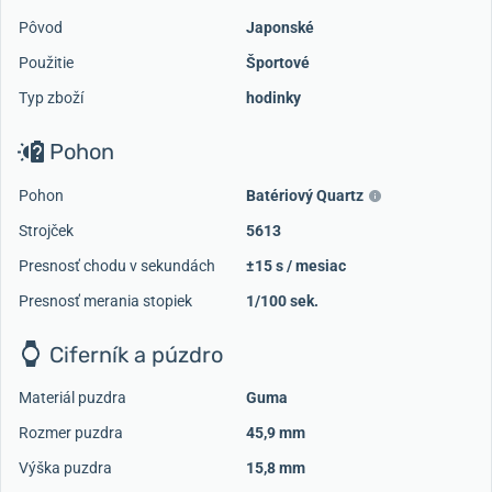
Pôvod
Japonské
Použitie
Športové
Typ zboží
hodinky
Pohon
Pohon
Batériový Quartz
Strojček
5613
Presnosť chodu v sekundách
±15 s / mesiac
Presnosť merania stopiek
1/100 sek.
Ciferník a púzdro
Materiál puzdra
Guma
Rozmer puzdra
45,9 mm
Výška puzdra
15,8 mm