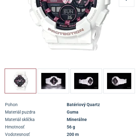
Pohon
Batériový Quartz
Materiál puzdra
Guma
Materiál sklíčka
Minerálne
Hmotnosť
56 g
Vodotesnosť
200 m