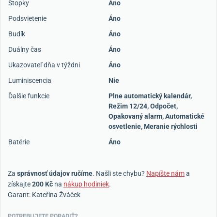
Stopky
Áno
Podsvietenie
Áno
Budík
Áno
Duálny čas
Áno
Ukazovateľ dňa v týždni
Áno
Luminiscencia
Nie
Ďalšie funkcie
Plne automatický kalendár,
Režim 12/24, Odpočet,
Opakovaný alarm, Automatické
osvetlenie, Meranie rýchlosti
Batérie
Áno
Za
správnosť údajov ručíme
. Našli ste chybu?
Napíšte nám
a
získajte
200 Kč
na
nákup hodiniek
.
Garant: Kateřina Žváček
POTREBUJETE PORADIŤ?