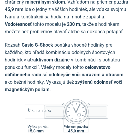
chránený
minerálnym sklom
. Vzhľadom na priemer puzdra
45,9 mm
ide o jedny z väčších hodiniek, ale vďaka svojmu
tvaru a konštrukcii sa hodia na mnohé zápästia.
Vodotesnosť
tohto modelu je
200 m
, takže s hodinkami
môžete bez problémov plávať alebo sa dokonca potápať.
Rozsah
Casio G-Shock
ponúka vhodné hodinky pre
každého, kto hľadá kombináciu odolných športových
hodiniek v
atraktívnom dizajne
v kombinácii s bohatou
ponukou funkcií. Všetky modely tohto
celosvetovo
obľúbeného radu
sú
odolnejšie voči nárazom a otrasom
ako bežné hodinky. Vykazujú tiež
zvýšenú odolnosť voči
magnetickým poliam
.
Šírka remienka
Výška puzdra
Priemer puzdra
15,8 mm
45,9 mm