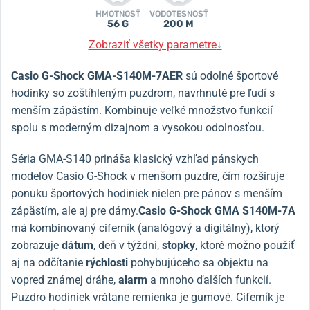
HMOTNOSŤ
VODOTESNOSŤ
56 G
200 M
Zobraziť všetky parametre
↓
Casio G-Shock
GMA-S140M-7AER
sú odolné športové
hodinky so zoštíhleným puzdrom, navrhnuté pre ľudí s
menším zápästím. Kombinuje veľké množstvo funkcií
spolu s moderným dizajnom a vysokou odolnosťou.
Séria GMA-S140 prináša klasický vzhľad pánskych
modelov Casio G-Shock v menšom puzdre, čím rozširuje
ponuku športových hodiniek nielen pre pánov s menším
zápästím, ale aj pre dámy.
Casio G-Shock
GMA S140M-7A
má kombinovaný ciferník (analógový a digitálny), ktorý
zobrazuje
dátum
, deň v týždni,
stopky
, ktoré možno použiť
aj na odčítanie
rýchlosti
pohybujúceho sa objektu na
vopred známej dráhe,
alarm
a mnoho ďalších funkcií.
Puzdro hodiniek vrátane remienka je gumové. Ciferník je