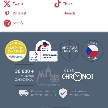
Twitter
Tiktok
Pinterest
Threads
Spotify
Doprava zadarmo
Prodloužená
na všetko od 120 €
záruka 5 rokov