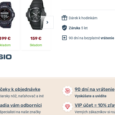
Dárek k hodinkám
Záruka
5 let
90 dní na bezplatné
vrátenie
399 €
159 €
99,90 €
149 €
Skladom
Skladom
Skladom
Skladom
čeky k objednávke
90 dní na vrátenie
iarsky nôž, naťahovač a iné
Vyskúšate a uvidíte
adia vám odborníci
VIP účet = 10% zľa
špecialisti na naše značky
Verných zákazníkov si 