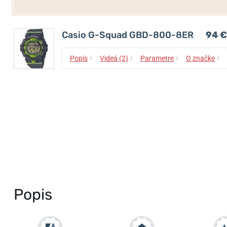
Casio G-Squad GBD-800-8ER
94 €
↓
↓
↓
↓
Popis
Videá (2)
Parametre
O značke
Popis