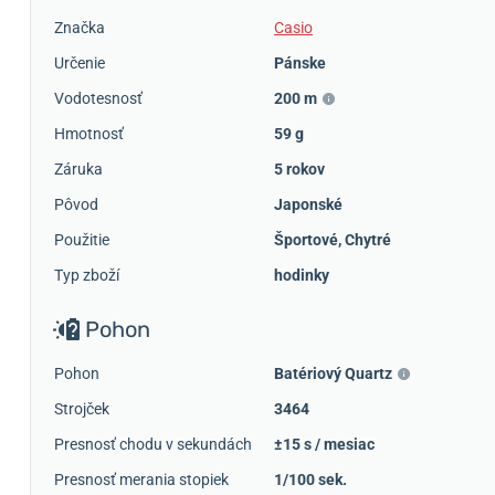
Značka
Casio
Určenie
Pánske
Vodotesnosť
200 m
Hmotnosť
59 g
Záruka
5 rokov
Pôvod
Japonské
Použitie
Športové
,
Chytré
Typ zboží
hodinky
Pohon
Pohon
Batériový Quartz
Strojček
3464
Presnosť chodu v sekundách
±15 s / mesiac
Presnosť merania stopiek
1/100 sek.