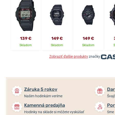
139 €
149 €
149 €
Skladom
Skladom
Skladom
Zobraziť ďalšie produkty
značky
Záruka 5 rokov
Dar
Našim hodinkám veríme
Švajč
Kamenná predajňa
Por
Hodinky na sklade si môžete vyskúšať
Sme 