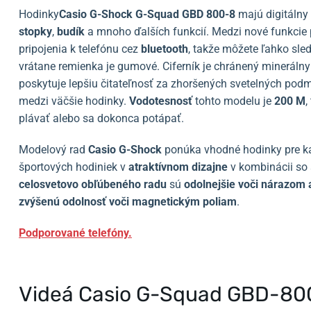
Hodinky
Casio G-Shock G-Squad GBD 800-8
majú digitálny 
stopky
,
budík
a mnoho ďalších funkcií. Medzi nové funkcie
pripojenia k telefónu cez
bluetooth
, takže môžete ľahko sle
vrátane remienka je gumové. Ciferník je chránený minerálny
poskytuje lepšiu čitateľnosť za zhoršených svetelných pod
medzi väčšie hodinky.
Vodotesnosť
tohto modelu je
200 M
,
plávať alebo sa dokonca potápať.
Modelový rad
Casio G-Shock
ponúka vhodné hodinky pre k
športových hodiniek v
atraktívnom dizajne
v kombinácii so 
celosvetovo obľúbeného radu
sú
odolnejšie voči nárazom
zvýšenú odolnosť voči magnetickým poliam
.
Podporované telefóny.
Videá Casio G-Squad GBD-8