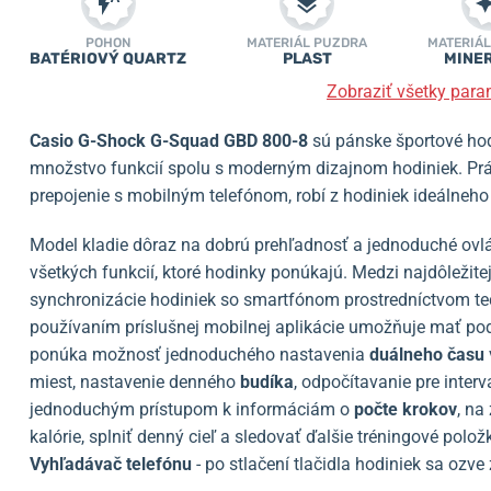
POHON
MATERIÁL PUZDRA
MATERIÁL
BATÉRIOVÝ QUARTZ
PLAST
MINE
Zobraziť všetky para
Casio G-Shock G-Squad GBD 800-8
sú pánske športové hod
množstvo funkcií spolu s moderným dizajnom hodiniek. Prá
prepojenie s mobilným telefónom, robí z hodiniek ideálneho
Model kladie dôraz na dobrú prehľadnosť a jednoduché ovlá
všetkých funkcií, ktoré hodinky ponúkajú. Medzi najdôležit
synchronizácie hodiniek so smartfónom prostredníctvom t
používaním príslušnej mobilnej aplikácie umožňuje mať pod
ponúka možnosť jednoduchého nastavenia
duálneho času
miest, nastavenie denného
budíka
, odpočítavanie pre interv
jednoduchým prístupom k informáciám o
počte krokov
, na
kalórie, splniť denný cieľ a sledovať ďalšie tréningové polož
Vyhľadávač telefónu
- po stlačení tlačidla hodiniek sa ozve