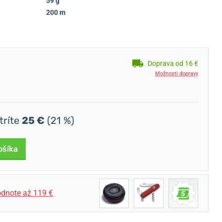
59 g
200 m
Doprava od 16 €
Možnosti dopravy
tríte
25 €
(21 %)
ošíka
dnote až 119 €