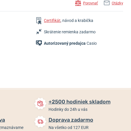
Porovnať
Otázky
Certifikát
, návod a krabička
Skrátenie remienka zadarmo
Autorizovaný predajca
Casio
159 €
109 €
99 €
Skladom
Skladom
Skladom
+2500 hodiniek skladom
Hodinky do 24h u vás
va
Doprava zadarmo
rozmaznávame
Na všetko od 127 EUR