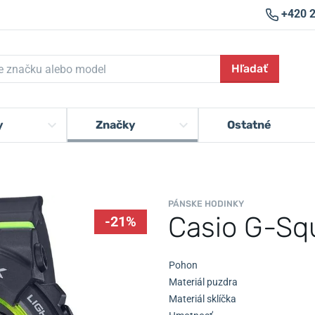
+420 
Hľadať
y
Značky
Ostatné
PÁNSKE HODINKY
Casio G-S
-21%
Pohon
Materiál puzdra
Materiál sklíčka