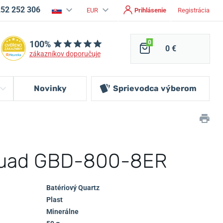
252 252 306
EUR
Prihlásenie
Registrácia
100%
0
0 €
zákazníkov doporučuje
Novinky
Sprievodca
výberom
quad GBD-800-8ER
Batériový Quartz
Plast
Minerálne