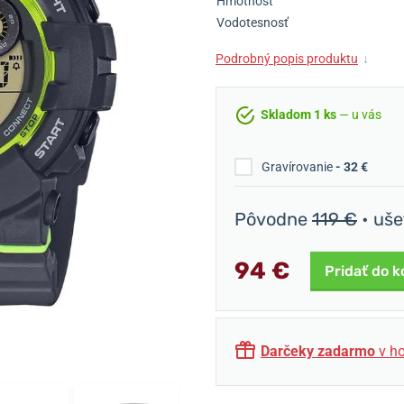
Hmotnosť
Vodotesnosť
Podrobný popis produktu
↓
Skladom 1 ks
— u vás
Gravírovanie
- 32 €
Pôvodne
119 €
• uše
94 €
Pridať do k
Darčeky zadarmo
v ho