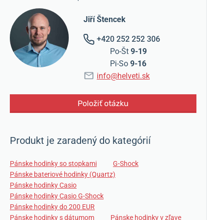
Jiří Štencek
+420 252 252 306
Po-Št
9-19
Pi-So
9-16
info@helveti.sk
Položiť otázku
Produkt je zaradený do kategórií
Pánske hodinky so stopkami
G-Shock
Pánske bateriové hodinky (Quartz)
Pánske hodinky Casio
Pánske hodinky Casio G-Shock
Pánske hodinky do 200 EUR
Pánske hodinky s dátumom
Pánske hodinky v zľave