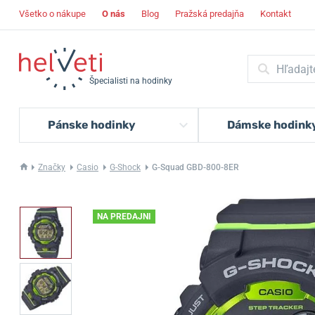
Všetko o nákupe
O nás
Blog
Pražská predajňa
Kontakt
Špecialisti na hodinky
Pánske hodinky
Dámske hodink
Značky
Casio
G-Shock
G-Squad GBD-800-8ER
NA PREDAJNI