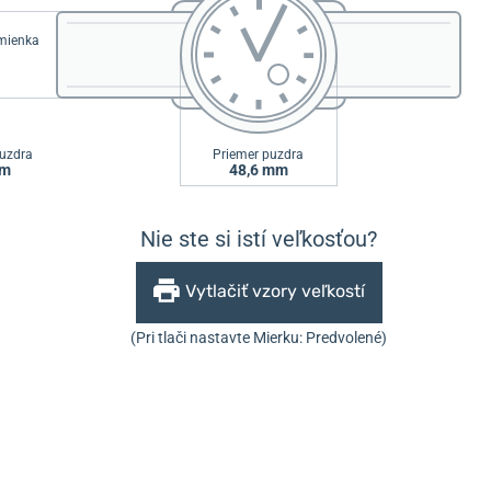
emienka
uzdra
Priemer puzdra
mm
48,6 mm
Nie ste si istí veľkosťou?
Vytlačiť vzory veľkostí
(Pri tlači nastavte Mierku: Predvolené)