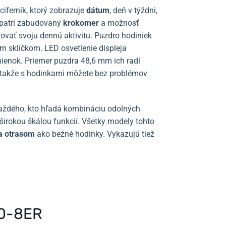
ciferník, ktorý zobrazuje
dátum
, deň v týždni,
 patrí zabudovaný
krokomer
a možnosť
dovať svoju dennú aktivitu. Puzdro hodiniek
m sklíčkom. LED osvetlenie displeja
mienok. Priemer puzdra 48,6 mm ich radí
 takže s hodinkami môžete bez problémov
aždého, kto hľadá kombináciu odolných
širokou škálou funkcií. Všetky modely tohto
 a otrasom
ako bežné hodinky. Vykazujú tiež
00-8ER