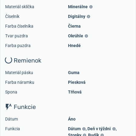
Načítať ďalšie videá
Materiál sklíčka
Minerálne
Číselník
Digitálny
Farba číselníka
Čierna
Tvar puzdra
Okrúhle
Farba puzdra
Hnedé
Remienok
Materiál pásku
Guma
Farba náramku
Piesková
Spona
Tŕňová
Funkcie
Dátum
Áno
Funkcia
Dátum
,
Deň v týždni
,
Stopky
,
Budík
,