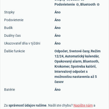
Podsvietenie
,
Bluetooth
Stopky
Áno
Podsvietenie
Áno
Budík
Áno
Duálny čas
Áno
Ukazovateľ dňa v týždni
Áno
Ďalšie funkcie
Odpočet, Svetové časy, Režim
12/24, Automatický kalendár,
Opakovaný alarm, Bluetooth,
Krokomer, Spotreba kalórií,
Intervalový odpočet s
možnosťou nastavenia až 5
časov
Batérie
Áno
Za
správnosť údajov ručíme
. Našli ste chybu?
Napíšte nám
a