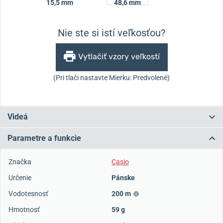
15,5 mm
48,6 mm
Nie ste si istí veľkosťou?
Vytlačiť vzory veľkostí
(Pri tlači nastavte Mierku: Predvolené)
Videá
Parametre a funkcie
Značka
Casio
Určenie
Pánske
Vodotesnosť
200 m
Hmotnosť
59 g