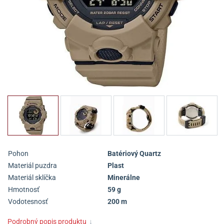
Pohon
Batériový Quartz
Materiál puzdra
Plast
Materiál sklíčka
Minerálne
Hmotnosť
59 g
Vodotesnosť
200 m
Podrobný popis produktu
↓