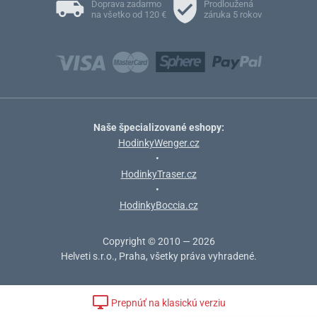
Doprava zadarmo
Prodloužená
na všetko od 120 €
záruka 5 rokov
Naše špecializované eshopy:
HodinkyWenger.cz
•
HodinkyTraser.cz
•
HodinkyBoccia.cz
Copyright © 2010 — 2026
Helveti s.r.o., Praha, všetky práva vyhradené.
Prepnúť na klasickú verziu