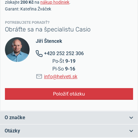
získajte
200 Kč
na
nákup hodiniek
.
Garant: Kateřina Žváček
POTREBUJETE PORADIŤ?
Obráťte sa na špecialistu Casio
Jiří Štencek
+420 252 252 306
Po-Št
9-19
Pi-So
9-16
info@helveti.sk
Položiť otázku
O značke
Japonské Casio patria medzi
najpredávanejšie hodinárske značky
Otázky
na svete
. Prvé hodinky z dielne Casia boli
digitálne
a zároveň ako