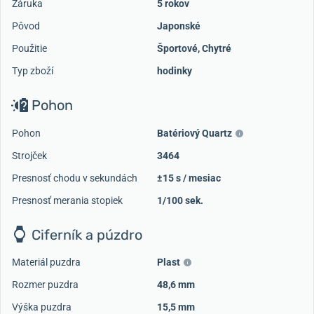
Záruka
5 rokov
Pôvod
Japonské
Použitie
Športové
,
Chytré
Typ zboží
hodinky
Pohon
Pohon
Batériový Quartz
Strojček
3464
Presnosť chodu v sekundách
±15 s / mesiac
Presnosť merania stopiek
1/100 sek.
Ciferník a púzdro
Materiál puzdra
Plast
Rozmer puzdra
48,6 mm
Výška puzdra
15,5 mm