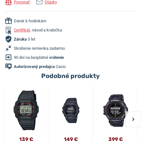
Porovnať
Otázky
Dárek k hodinkám
Certifikát
, návod a krabička
Záruka
5 let
Skrátenie remienka zadarmo
90 dní na bezplatné
vrátenie
Autorizovaný predajca
Casio
Podobné produkty
139 €
149 €
399 €