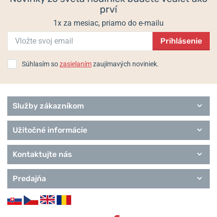
prví
Populárne modelové rady Casio
1x za mesiac, priamo do e-mailu
G-Shock
Prihlásenie
Baby-G
Wave Ceptor
Edifice
Súhlasím so
zasielaním
zaujímavých noviniek.
Classic Collection
Pro Trek
Služby zákazníkom
Užitočné informácie
Kontaktujte nás
Predajňa