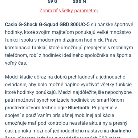
59 G
200 M
Zobraziť všetky parametre
↓
Casio G-Shock G-Squad GBD 800UC-5
sú pánske športové
hodinky, ktoré svojim majiteľom ponúkajú veľké množstvo
funkcií spolu s moderným dizajnom hodiniek. Práve
kombinácia funkcií, ktoré umožňujú prepojenie s mobilným
telefónom, robí z hodiniek ideálneho spoločníka na šport a
voľný čas.
Model kladie dôraz na dobrú prehľadnosť a jednoduché
ovládanie, aby bolo možné naplno využívať všetky funkcie,
ktoré hodinky ponúkajú. Medzi najdôležitejšie nepochybne
patrí možnosť synchronizácie hodiniek so smartfónom
prostredníctvom technológie
Bluetooth
. Pripojenie v
spojení s používaním príslušnej mobilnej aplikácie
umožňuje mať pod kontrolou neustále aktuálny a presný
čas, ponúka možnosť jednoduchého nastavenia
duálneho