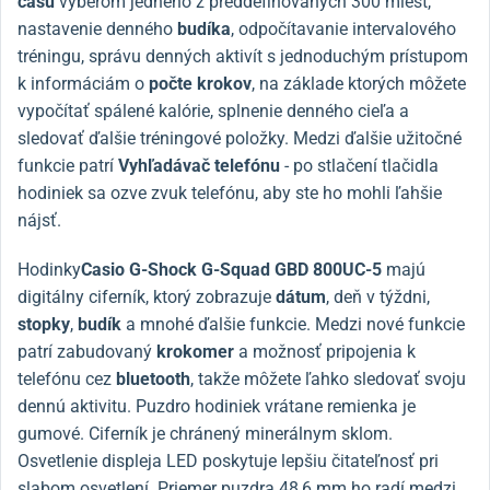
času
výberom jedného z preddefinovaných 300 miest,
nastavenie denného
budíka
, odpočítavanie intervalového
tréningu, správu denných aktivít s jednoduchým prístupom
k informáciám o
počte krokov
, na základe ktorých môžete
vypočítať spálené kalórie, splnenie denného cieľa a
sledovať ďalšie tréningové položky. Medzi ďalšie užitočné
funkcie patrí
Vyhľadávač telefónu
- po stlačení tlačidla
hodiniek sa ozve zvuk telefónu, aby ste ho mohli ľahšie
nájsť.
Hodinky
Casio G-Shock G-Squad GBD 800UC-5
majú
digitálny ciferník, ktorý zobrazuje
dátum
, deň v týždni,
stopky
,
budík
a mnohé ďalšie funkcie. Medzi nové funkcie
patrí zabudovaný
krokomer
a možnosť pripojenia k
telefónu cez
bluetooth
, takže môžete ľahko sledovať svoju
dennú aktivitu. Puzdro hodiniek vrátane remienka je
gumové. Ciferník je chránený minerálnym sklom.
Osvetlenie displeja LED poskytuje lepšiu čitateľnosť pri
slabom osvetlení. Priemer puzdra 48,6 mm ho radí medzi