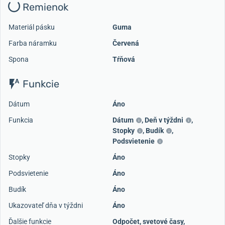
Remienok
Materiál pásku
Guma
Farba náramku
Červená
Spona
Tŕňová
Funkcie
Dátum
Áno
Funkcia
Dátum
,
Deň v týždni
,
Stopky
,
Budík
,
Podsvietenie
Stopky
Áno
Podsvietenie
Áno
Budík
Áno
Ukazovateľ dňa v týždni
Áno
Ďalšie funkcie
Odpočet, svetové časy,