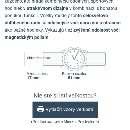
každého, kto hľadá kombináciu odolných, športových
hodiniek v
atraktívnom dizajne
v kombinácii s bohatou
ponukou funkcií. Všetky modely tohto
celosvetovo
obľúbeného radu
sú
odolnejšie voči nárazom a otrasom
ako bežné hodinky. Vykazujú tiež
zvýšenú odolnosť voči
magnetickým poliam
.
Šírka remienka
Výška puzdra
Priemer puzdra
17 mm
51 mm
Nie ste si istí veľkosťou?
Vytlačiť vzory veľkostí
(Pri tlači nastavte Mierku: Predvolené)