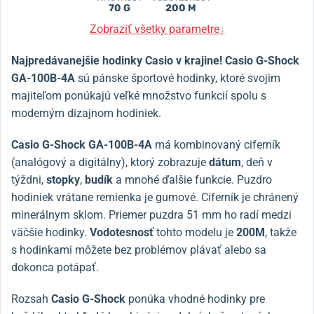
70 G
200 M
Zobraziť všetky parametre
↓
Najpredávanejšie hodinky Casio v krajine!
Casio G-Shock
GA-100B-4A
sú pánske športové hodinky, ktoré svojim
majiteľom ponúkajú veľké množstvo funkcií spolu s
moderným dizajnom hodiniek.
Casio G-Shock GA-100B-4A
má kombinovaný ciferník
(analógový a digitálny), ktorý zobrazuje
dátum
, deň v
týždni,
stopky
,
budík
a mnohé ďalšie funkcie. Puzdro
hodiniek vrátane remienka je gumové. Ciferník je chránený
minerálnym sklom. Priemer puzdra 51 mm ho radí medzi
väčšie hodinky.
Vodotesnosť
tohto modelu je
200M
, takže
s hodinkami môžete bez problémov plávať alebo sa
dokonca potápať.
Rozsah
Casio G-Shock
ponúka vhodné hodinky pre