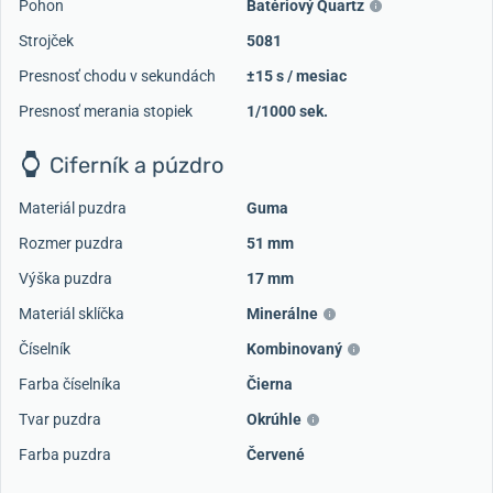
Pohon
Batériový Quartz
Strojček
5081
Presnosť chodu v sekundách
±15 s / mesiac
Presnosť merania stopiek
1/1000 sek.
Ciferník a púzdro
Materiál puzdra
Guma
Rozmer puzdra
51 mm
Výška puzdra
17 mm
Načítať ďalšie videá
Materiál sklíčka
Minerálne
Číselník
Kombinovaný
Farba číselníka
Čierna
Tvar puzdra
Okrúhle
Farba puzdra
Červené