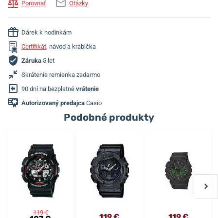
Porovnať
Otázky
Dárek k hodinkám
Certifikát
, návod a krabička
Záruka
5 let
Skrátenie remienka zadarmo
90 dní na bezplatné
vrátenie
Autorizovaný predajca
Casio
Podobné produkty
119 €
119 €
119 €