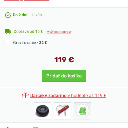
Do 2 dní
— u vás
Doprava od 16 €
Možnosti dopravy
Gravírovanie
- 32 €
119 €
Pridať do košíka
Darčeky zadarmo
v hodnote až 119 €