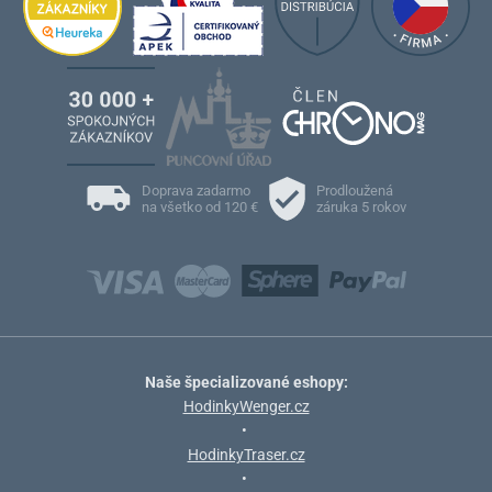
Doprava zadarmo
Prodloužená
na všetko od 120 €
záruka 5 rokov
Naše špecializované eshopy:
HodinkyWenger.cz
•
HodinkyTraser.cz
•