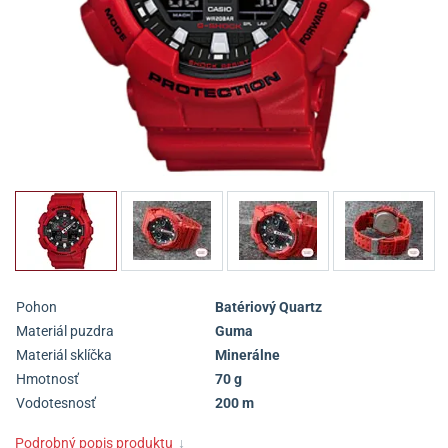
Pohon
Batériový Quartz
Materiál puzdra
Guma
Materiál sklíčka
Minerálne
Hmotnosť
70 g
Vodotesnosť
200 m
Podrobný popis produktu
↓