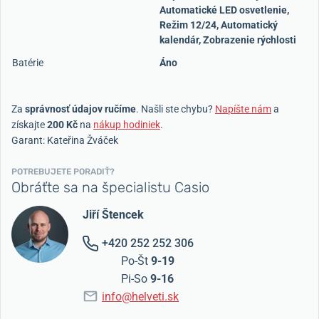
Automatické LED osvetlenie,
Režim 12/24, Automatický
kalendár, Zobrazenie rýchlosti
Batérie
Áno
Za
správnosť údajov ručíme
. Našli ste chybu?
Napíšte nám
a
získajte
200 Kč
na
nákup hodiniek
.
Garant: Kateřina Žváček
POTREBUJETE PORADIŤ?
Obráťte sa na špecialistu Casio
Jiří Štencek
+420 252 252 306
Po-Št
9-19
Pi-So
9-16
info@helveti.sk