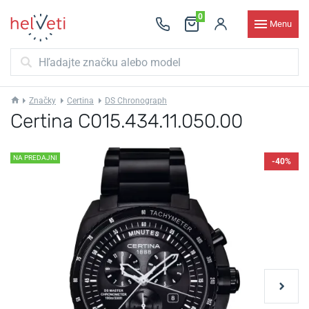
0
Menu
Značky
Certina
DS Chronograph
Certina C015.434.11.050.00
NA PREDAJNI
-40%