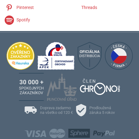
Pinterest
Threads
Spotify
Doprava zadarmo
Prodloužená
na všetko od 120 €
záruka 5 rokov