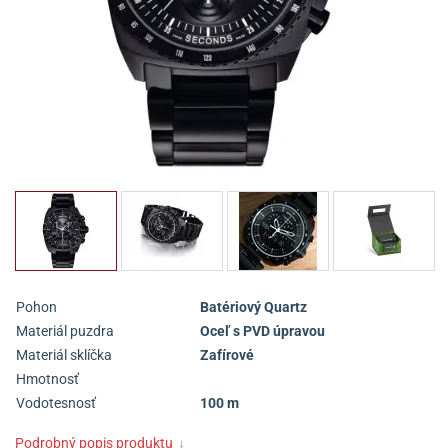
Pohon
Batériový Quartz
Materiál puzdra
Oceľ s PVD úpravou
Materiál sklíčka
Zafírové
Hmotnosť
Vodotesnosť
100 m
Podrobný popis produktu
↓