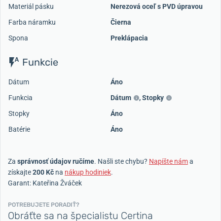
Materiál pásku
Nerezová oceľ s PVD úpravou
Farba náramku
Čierna
Spona
Preklápacia
Funkcie
Dátum
Áno
Funkcia
Dátum
,
Stopky
Stopky
Áno
Batérie
Áno
Za
správnosť údajov ručíme
. Našli ste chybu?
Napíšte nám
a
získajte
200 Kč
na
nákup hodiniek
.
Garant: Kateřina Žváček
POTREBUJETE PORADIŤ?
Obráťte sa na špecialistu Certina