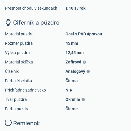
Presnosť chodu v sekundách
± 10 s / rok
Ciferník a púzdro
Materiál puzdra
Oceľ s PVD úpravou
Rozmer puzdra
45 mm
Výška puzdra
12,45 mm
Materiál sklíčka
Zafírové
Číselník
Analógový
Farba číselníka
Čierna
Priehľadné zadné veko
Nie
Tvar puzdra
Okrúhle
Farba puzdra
Čierne
Remienok