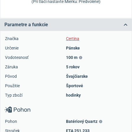
(Pri tlači nastavte Mierku: Predvolené)
Parametre a funkcie
Značka
Certina
Určenie
Pánske
Vodotesnosť
100 m
Záruka
5 rokov
Pôvod
Švajčiarske
Použitie
Športové
Typ zboží
hodinky
Pohon
Pohon
Batériový Quartz
Strojček
ETA 251.233