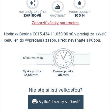
MATERIÁL SKLÍČKA
VODOTESNOSŤ
ZAFÍROVÉ
100 M
HMOTNOSŤ
Zobraziť všetky parametre
↓
Hodinky Certina C015.434.11.050.00 sú v predaji za skvelú
cenu len do vypredania zásob. Preto neváhajte s kúpou.
Šírka remienka
Výška puzdra
Priemer puzdra
12,45 mm
45 mm
Nie ste si istí veľkosťou?
Vytlačiť vzory veľkostí