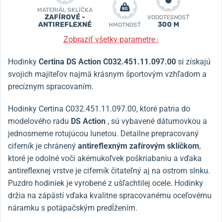
MATERIÁL SKLÍČKA
ZAFÍROVÉ -
VODOTESNOSŤ
ANTIREFLEXNÉ
300 M
HMOTNOSŤ
Zobraziť všetky parametre
↓
Hodinky
Certina DS Action C032.451.11.097.00
si získajú
svojich majiteľov najmä krásnym športovým vzhľadom a
precíznym spracovaním.
Hodinky Certina C032.451.11.097.00, ktoré patria do
modelového radu
DS Action
, sú vybavené dátumovkou a
jednosmerne rotujúcou lunetou. Detailne prepracovaný
ciferník je chránený
antireflexným zafírovým sklíčkom
,
ktoré je odolné voči akémukoľvek poškriabaniu a vďaka
antireflexnej vrstve je ciferník čitateľný aj na ostrom slnku.
Puzdro hodiniek je vyrobené z ušľachtilej ocele. Hodinky
držia na zápästí vďaka kvalitne spracovanému oceľovému
náramku s potápačským predĺžením.