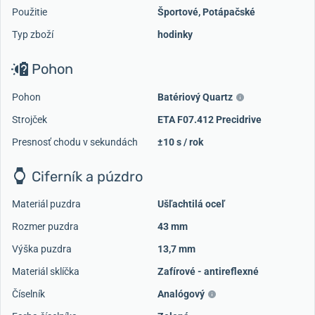
Použitie
Športové
,
Potápačské
Typ zboží
hodinky
Pohon
Pohon
Batériový Quartz
Strojček
ETA F07.412 Precidrive
Presnosť chodu v sekundách
±10 s / rok
Ciferník a púzdro
Materiál puzdra
Ušľachtilá oceľ
Rozmer puzdra
43 mm
Výška puzdra
13,7 mm
Materiál sklíčka
Zafírové - antireflexné
Číselník
Analógový