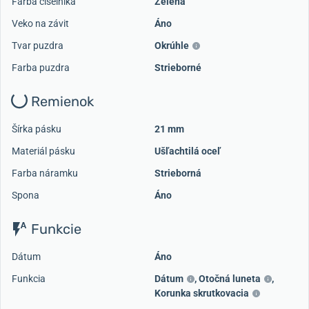
Farba číselníka
Zelená
Veko na závit
Áno
Tvar puzdra
Okrúhle
Farba puzdra
Strieborné
Remienok
Šírka pásku
21 mm
Materiál pásku
Ušľachtilá oceľ
Farba náramku
Strieborná
Spona
Áno
Funkcie
Dátum
Áno
Funkcia
Dátum
,
Otočná luneta
,
Korunka skrutkovacia