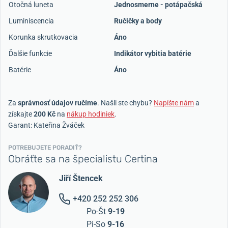
Otočná luneta
Jednosmerne - potápačská
Luminiscencia
Ručičky a body
Korunka skrutkovacia
Áno
Ďalšie funkcie
Indikátor vybitia batérie
Batérie
Áno
Za
správnosť údajov ručíme
. Našli ste chybu?
Napíšte nám
a
získajte
200 Kč
na
nákup hodiniek
.
Garant: Kateřina Žváček
POTREBUJETE PORADIŤ?
Obráťte sa na špecialistu Certina
Jiří Štencek
+420 252 252 306
Po-Št
9-19
Pi-So
9-16