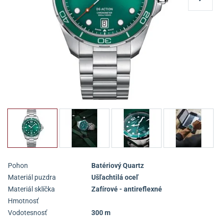
Pohon
Batériový Quartz
Materiál puzdra
Ušľachtilá oceľ
Materiál sklíčka
Zafírové - antireflexné
Hmotnosť
Vodotesnosť
300 m