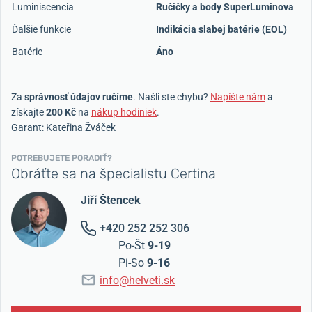
Luminiscencia
Ručičky a body SuperLuminova
Ďalšie funkcie
Indikácia slabej batérie (EOL)
Batérie
Áno
Za
správnosť údajov ručíme
. Našli ste chybu?
Napíšte nám
a
získajte
200 Kč
na
nákup hodiniek
.
Garant: Kateřina Žváček
POTREBUJETE PORADIŤ?
Obráťte sa na špecialistu Certina
Jiří Štencek
+420 252 252 306
Po-Št
9-19
Pi-So
9-16
info@helveti.sk