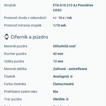
Strojček
ETA G10.212 AJ Precidrive
COSC
Presnosť chodu v sekundách
+/- 10 s / rok
Presnosť merania stopiek
1/10 sek.
Ciferník a púzdro
Materiál puzdra
Ušľachtilá oceľ
Rozmer puzdra
42 mm
Výška puzdra
12 mm
Materiál sklíčka
Zafírové - antireflexné
Číselník
Analógový
Farba číselníka
Čierna/modrá
Priehľadné zadné veko
Nie
Tvar puzdra
Okrúhle