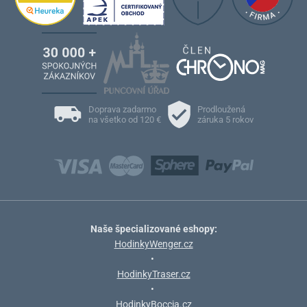
Doprava zadarmo
Prodloužená
na všetko od 120 €
záruka 5 rokov
Naše špecializované eshopy:
HodinkyWenger.cz
•
HodinkyTraser.cz
•
HodinkyBoccia.cz