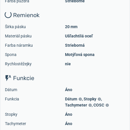
Farba puzdra
Strieborné
Remienok
Šírka pásku
20 mm
Materiál pásku
Ušľachtilá oceľ
Farba náramku
Strieborná
Spona
Motýľová spona
Rychlostěžejky
nie
Funkcie
Dátum
Áno
Funkcia
Dátum
,
Stopky
,
Tachymeter
,
COSC
Stopky
Áno
Tachymeter
Áno