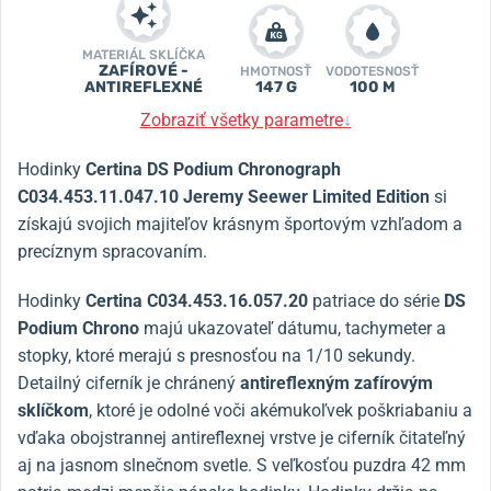
MATERIÁL SKLÍČKA
ZAFÍROVÉ -
HMOTNOSŤ
VODOTESNOSŤ
ANTIREFLEXNÉ
147 G
100 M
Zobraziť všetky parametre
↓
Hodinky
Certina DS Podium Chronograph
C034.453.11.047.10 Jeremy Seewer Limited Edition
si
získajú svojich majiteľov krásnym športovým vzhľadom a
precíznym spracovaním.
Hodinky
Certina C034.453.16.057.20
patriace do série
DS
Podium Chrono
majú ukazovateľ dátumu, tachymeter a
stopky, ktoré merajú s presnosťou na 1/10 sekundy.
Detailný ciferník je chránený
antireflexným zafírovým
sklíčkom
, ktoré je odolné voči akémukoľvek poškriabaniu a
vďaka obojstrannej antireflexnej vrstve je ciferník čitateľný
aj na jasnom slnečnom svetle. S veľkosťou puzdra 42 mm