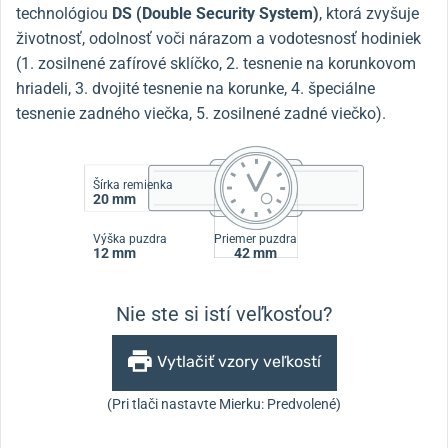
technológiou
DS (Double Security System)
, ktorá zvyšuje
životnosť, odolnosť voči nárazom a vodotesnosť hodiniek
(1. zosilnené zafírové sklíčko, 2. tesnenie na korunkovom
hriadeli, 3. dvojité tesnenie na korunke, 4. špeciálne
tesnenie zadného viečka, 5. zosilnené zadné viečko).
Šírka remienka
20 mm
Výška puzdra
Priemer puzdra
12 mm
42 mm
Nie ste si istí veľkosťou?
Vytlačiť vzory veľkostí
(Pri tlači nastavte Mierku: Predvolené)