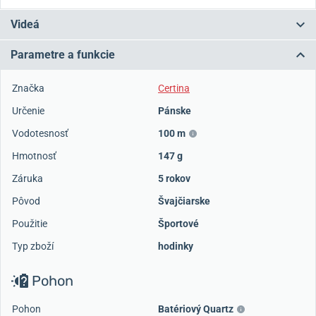
Videá
Parametre a funkcie
Značka
Certina
Určenie
Pánske
Vodotesnosť
100 m
Hmotnosť
147 g
Záruka
5 rokov
Pôvod
Švajčiarske
Použitie
Športové
Typ zboží
hodinky
Pohon
Pohon
Batériový Quartz