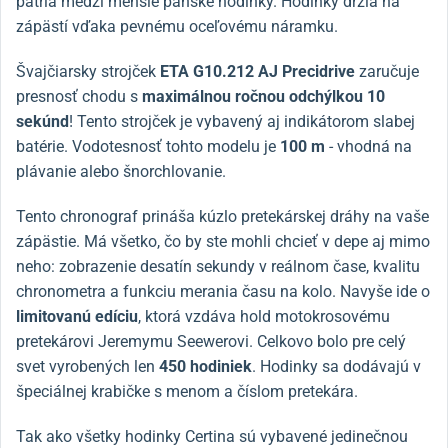
patria medzi menšie pánske hodinky. Hodinky držia na
zápästí vďaka pevnému oceľovému náramku.
Švajčiarsky strojček
ETA G10.212 AJ Precidrive
zaručuje
presnosť chodu s
maximálnou ročnou odchýlkou 10
sekúnd
! Tento strojček je vybavený aj indikátorom slabej
batérie. Vodotesnosť tohto modelu je
100 m
- vhodná na
plávanie alebo šnorchlovanie.
Tento chronograf prináša kúzlo pretekárskej dráhy na vaše
zápästie. Má všetko, čo by ste mohli chcieť v depe aj mimo
neho: zobrazenie desatín sekundy v reálnom čase, kvalitu
chronometra a funkciu merania času na kolo. Navyše ide o
limitovanú edíciu
, ktorá vzdáva hold motokrosovému
pretekárovi Jeremymu Seewerovi. Celkovo bolo pre celý
svet vyrobených len
450 hodiniek
. Hodinky sa dodávajú v
špeciálnej krabičke s menom a číslom pretekára.
Tak ako všetky hodinky Certina sú vybavené jedinečnou