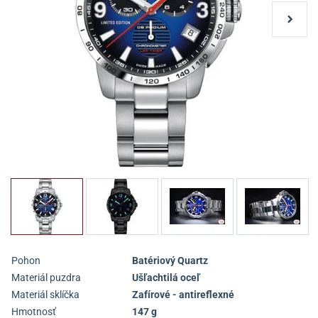
Pohon
Batériový Quartz
Materiál puzdra
Ušľachtilá oceľ
Materiál sklíčka
Zafírové - antireflexné
Hmotnosť
147 g