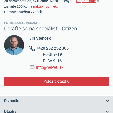
Za
správnosť údajov ručíme
. Našli ste chybu?
Napíšte nám
a
získajte
200 Kč
na
nákup hodiniek
.
Garant: Kateřina Žváček
POTREBUJETE PORADIŤ?
Obráťte sa na špecialistu Citizen
Jiří Štencek
+420 252 252 306
Po-Št
9-19
Pi-So
9-16
info@helveti.sk
Položiť otázku
O značke
Japonské
hodinky Citizen
siahajú svojou históriou až
do roku 1918
Otázky