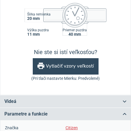
Šírka remienka
20 mm
Výška puzdra
Priemer puzdra
11 mm
40 mm
Nie ste si istí veľkosťou?
Vytlačiť vzory veľkostí
(Pri tlači nastavte Mierku: Predvolené)
Videá
Parametre a funkcie
Značka
Citizen