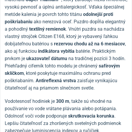
vysokú pevnosť a úplnú antialergickosť. Vďaka špeciálnej
metóde kalenia je povrch tohto titánu
odolnejší proti
poškriabaniu
ako nerezová oceľ. Puzdro dopĺňa elegantný
a pohodlný
textilný remienok
. Vnútri puzdra sa nachádza
vlastný strojček Citizen E168, ktorý je vybavený ľahkou
dobíjateľnou batériou s
rezervou chodu až na 6
mesiacov
,
ako aj funkciou
indikátora vybitia
batérie. Praktickým
prvkom je
ukazovateľ dátumu
na tradičnej pozícii 3 hodín.
Priehľadný ciferník tohto modelu je chránený
safírovým
sklíčkom
, ktoré poskytuje maximálnu ochranu pred
poškriabaním.
Antireflexná vrstva
zaisťuje vynikajúcu
čitateľnosť aj na priamom slnečnom svetle.
Vodotesnosť hodiniek je
300 m
, takže sú vhodné na
používanie vo vode vrátane plávania alebo potápania.
Odolnosť voči vode podporuje
skrutkovacia korunka
.
Lepšiu čitateľnosť za zhoršených svetelných podmienok
zabezpečuje luminiscencia indexov a ručičiek.