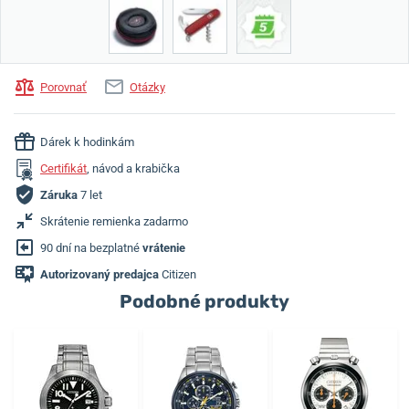
Porovnať
Otázky
Dárek k hodinkám
Certifikát
, návod a krabička
Záruka
7 let
Skrátenie remienka zadarmo
90 dní na bezplatné
vrátenie
Autorizovaný predajca
Citizen
Podobné produkty