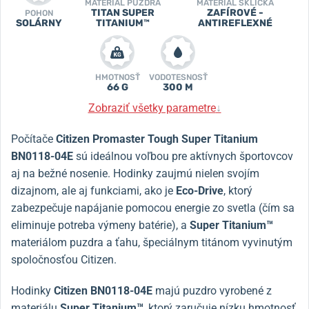
MATERIÁL PUZDRA
MATERIÁL SKLÍČKA
TITAN SUPER
ZAFÍROVÉ -
POHON
SOLÁRNY
TITANIUM™
ANTIREFLEXNÉ
HMOTNOSŤ
VODOTESNOSŤ
66 G
300 M
Zobraziť všetky parametre
↓
Počítače
Citizen Promaster Tough Super Titanium
BN0118-04E
sú ideálnou voľbou pre aktívnych športovcov
aj na bežné nosenie. Hodinky zaujmú nielen svojím
dizajnom, ale aj funkciami, ako je
Eco-Drive
, ktorý
zabezpečuje napájanie pomocou energie zo svetla (čím sa
eliminuje potreba výmeny batérie), a
Super Titanium™
materiálom puzdra a ťahu, špeciálnym titánom vyvinutým
spoločnosťou Citizen.
Hodinky
Citizen BN0118-04E
majú puzdro vyrobené z
materiálu
Super Titanium™
, ktorý zaručuje nízku hmotnosť,