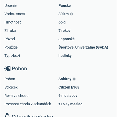
Určenie
Pánske
Vodotesnosť
300 m
Hmotnosť
66 g
Záruka
7 rokov
Pôvod
Japonské
Použitie
Športové
,
Univerzálne (GADA)
Typ zboží
hodinky
Pohon
Pohon
Solárny
Strojček
Citizen E168
Rezerva chodu
6 mesiacov
Presnosť chodu v sekundách
±15 s / mesiac
Ciferník a púzdro