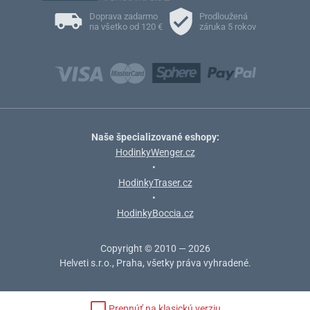
Doprava zadarmo
Prodloužená
na všetko od 120 €
záruka 5 rokov
Naše špecializované eshopy:
HodinkyWenger.cz
•
HodinkyTraser.cz
•
HodinkyBoccia.cz
Copyright © 2010 — 2026
Helveti s.r.o., Praha, všetky práva vyhradené.
Prepnúť na klasickú verziu