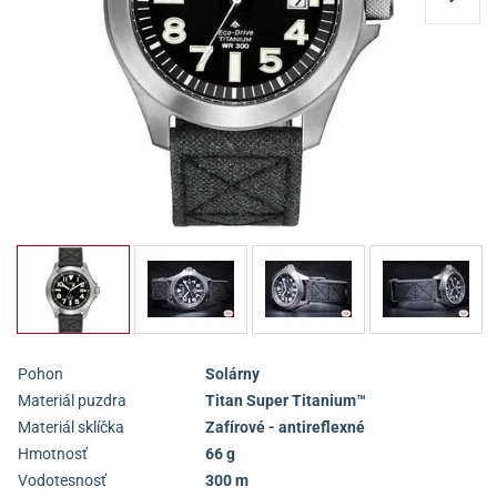
Pohon
Solárny
Materiál puzdra
Titan Super Titanium™
Materiál sklíčka
Zafírové - antireflexné
Hmotnosť
66 g
Vodotesnosť
300 m