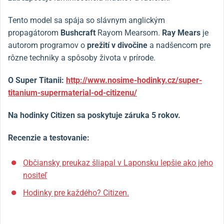
Tento model sa spája so slávnym anglickým
propagátorom
Bushcraft
Rayom Mearsom.
Ray Mears
je
autorom programov o
prežití v divočine
a nadšencom pre
rôzne techniky a spôsoby života v prírode.
O Super Titanii:
http://www.nosime-hodinky.cz/super-
titanium-supermaterial-od-citizenu/
Na hodinky Citizen sa poskytuje záruka 5 rokov.
Recenzie a testovanie:
Občiansky preukaz šliapal v Laponsku lepšie ako jeho
nositeľ
Hodinky pre každého? Citizen.