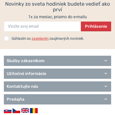
Novinky zo sveta hodiniek budete vedieť ako
Duncker-Straße 8, D-21035 Hamburg, Nemecko /
prví
shop@citizenwatch.de
1x za mesiac, priamo do e-mailu
Prihlásenie
Súhlasím so
zasielaním
zaujímavých noviniek.
Populárne modelové rady Citizen
Citizen Promaster
Super Titanium
Basics
Služby zákazníkom
Sports
Elegant
Užitočné informácie
Series 8
Remienky Citizen
Kontaktujte nás
Predajňa