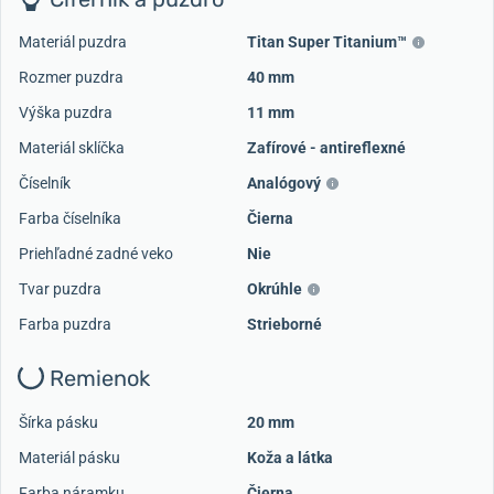
Materiál puzdra
Titan Super Titanium™
Rozmer puzdra
40 mm
Výška puzdra
11 mm
Materiál sklíčka
Zafírové - antireflexné
Číselník
Analógový
Farba číselníka
Čierna
Priehľadné zadné veko
Nie
Tvar puzdra
Okrúhle
Farba puzdra
Strieborné
Remienok
Šírka pásku
20 mm
Materiál pásku
Koža a látka
Farba náramku
Čierna