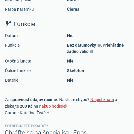
Farba náramku
Čierna
Funkcie
Dátum
Nie
Funkcia
Bez dátumovky
,
Priehľadné
zadné veko
Otočná luneta
Nie
Ďalšie funkcie
Skeleton
Batérie
Nie
Za
správnosť údajov ručíme
. Našli ste chybu?
Napíšte nám
a
získajte
200 Kč
na
nákup hodiniek
.
Garant: Kateřina Žváček
POTREBUJETE PORADIŤ?
Obráťte sa na špecialistu Epos