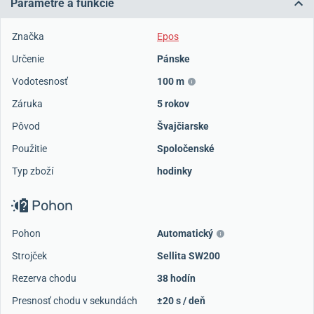
Parametre a funkcie
Značka
Epos
Určenie
Pánske
Vodotesnosť
100 m
Záruka
5 rokov
Pôvod
Švajčiarske
Použitie
Spoločenské
Typ zboží
hodinky
Pohon
Pohon
Automatický
Strojček
Sellita SW200
Rezerva chodu
38 hodín
Presnosť chodu v sekundách
±20 s / deň