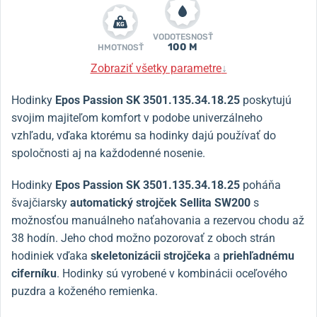
VODOTESNOSŤ
100 M
HMOTNOSŤ
Zobraziť všetky parametre
↓
Hodinky
Epos Passion SK 3501.135.34.18.25
poskytujú
svojim majiteľom komfort v podobe univerzálneho
vzhľadu, vďaka ktorému sa hodinky dajú používať do
spoločnosti aj na každodenné nosenie.
Hodinky
Epos Passion SK 3501.135.34.18.25
poháňa
švajčiarsky
automatický strojček Sellita SW200
s
možnosťou manuálneho naťahovania a rezervou chodu až
38 hodín. Jeho chod možno pozorovať z oboch strán
hodiniek vďaka
skeletonizácii strojčeka
a
priehľadnému
ciferníku
. Hodinky sú vyrobené v kombinácii oceľového
puzdra a koženého remienka.