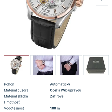
Pohon
Automatický
Materiál puzdra
Oceľ s PVD úpravou
Materiál sklíčka
Zafírové
Hmotnosť
Vodotesnosť
100 m