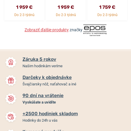
1 959 €
1 959 €
1 759 €
Do 2-3 týdnů
Do 2-3 týdnů
Do 2-3 týdnů
Zobraziť ďalšie produkty
značky
Záruka 5 rokov
Našim hodinkám veríme
Darčeky k objednávke
Švajčiarsky nôž, naťahovač a iné
90 dní na vrátenie
Vyskúšate a uvidíte
+2500 hodiniek skladom
Hodinky do 24h u vás