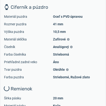
Ciferník a púzdro
Materiál puzdra
Oceľ s PVD úpravou
Rozmer puzdra
41 mm
Výška puzdra
10,5 mm
Materiál sklíčka
Zafírové
Číselník
Analógový
Farba číselníka
Strieborná
Priehľadné zadné veko
Áno
Tvar puzdra
Okrúhle
Farba puzdra
Strieborné
,
Ružové zlato
Remienok
Šírka pásku
20 mm
Materiál pásku
Koža