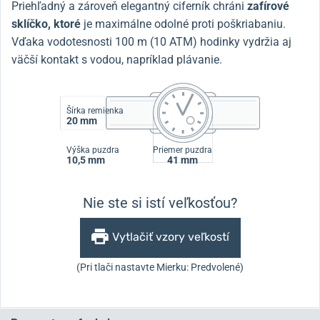
Priehľadný a zároveň elegantný ciferník chráni
zafírové
sklíčko, ktoré
je maximálne odolné proti poškriabaniu.
Vďaka vodotesnosti 100 m (10 ATM) hodinky vydržia aj
väčší kontakt s vodou, napríklad plávanie.
Šírka remienka
20 mm
Výška puzdra
Priemer puzdra
10,5 mm
41 mm
Nie ste si istí veľkosťou?
Vytlačiť vzory veľkostí
(Pri tlači nastavte Mierku: Predvolené)