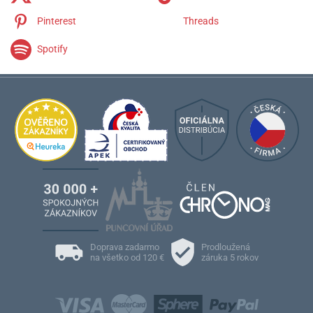
Pinterest
Threads
Spotify
Doprava zadarmo
Prodloužená
na všetko od 120 €
záruka 5 rokov