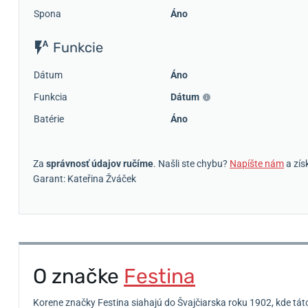
Spona
Áno
Funkcie
Dátum
Áno
Funkcia
Dátum
Batérie
Áno
Za
správnosť údajov ručíme
. Našli ste chybu?
Napíšte nám
a zís
Garant: Kateřina Žváček
O značke
Festina
Korene značky Festina siahajú do Švajčiarska roku 1902, kde tát