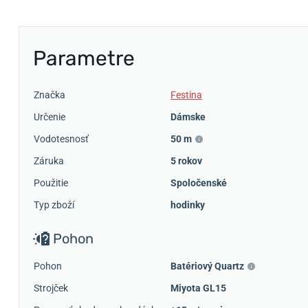
Parametre
Značka
Festina
Určenie
Dámske
Vodotesnosť
50 m
Záruka
5 rokov
Použitie
Spoločenské
Typ zboží
hodinky
Pohon
Pohon
Batériový Quartz
Strojček
Miyota GL15