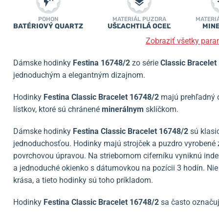
POHON
MATERIÁL PUZDRA
MATERI
BATÉRIOVÝ QUARTZ
UŠĽACHTILÁ OCEĽ
MIN
Zobraziť všetky para
Dámske hodinky
Festina
16748/2
zo série
Classic Bracelet
jednoduchým a elegantným dizajnom.
Hodinky
Festina Classic Bracelet
16748/2
majú prehľadný ci
lístkov, ktoré sú chránené
minerálnym
sklíčkom.
Dámske hodinky
Festina Classic Bracelet 16748/2
sú klasi
jednoduchosťou. Hodinky majú strojček a puzdro vyrobené z k
povrchovou úpravou. Na striebornom ciferníku vyniknú index
a jednoduché okienko s dátumovkou na pozícii 3 hodín. Nie 
krása, a tieto hodinky sú toho príkladom.
Hodinky
Festina Classic Bracelet 16748/2
sa často označuj