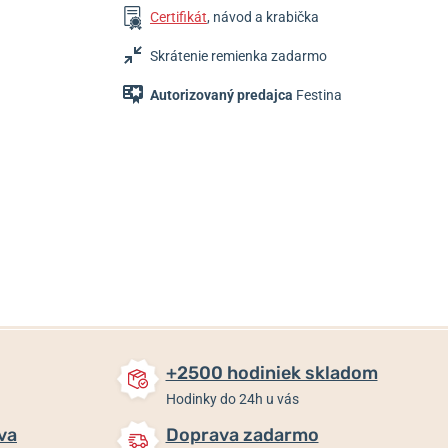
Certifikát
, návod a krabička
Skrátenie remienka zadarmo
Autorizovaný predajca
Festina
109 €
109 €
109 €
76,30 €
Do 2-3 týdnů
Do 2-3 týdnů
Skladom
+2500 hodiniek skladom
Hodinky do 24h u vás
va
Doprava zadarmo