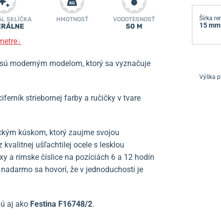
Šírka r
ÁL SKLÍČKA
HMOTNOSŤ
VODOTESNOSŤ
15 mm
ERÁLNE
50 M
metre
↓
sú moderným modelom, ktorý sa vyznačuje
Výška p
ferník striebornej farby a ručičky v tvare
ckým kúskom, ktorý zaujme svojou
valitnej ušľachtilej ocele s lesklou
y a rímske číslice na pozíciách 6 a 12 hodín
nadarmo sa hovorí, že v jednoduchosti je
ú aj ako
Festina
F16748/2
.