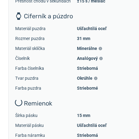
Presnosť chodu v sekundách
±15 s / mesiac
Ciferník a púzdro
Materiál puzdra
Ušľachtilá oceľ
Rozmer puzdra
31 mm
Materiál sklíčka
Minerálne
Číselník
Analógový
Farba číselníka
Strieborná
Tvar puzdra
Okrúhle
Farba puzdra
Strieborné
Remienok
Šírka pásku
15 mm
Materiál pásku
Ušľachtilá oceľ
Farba náramku
Strieborná