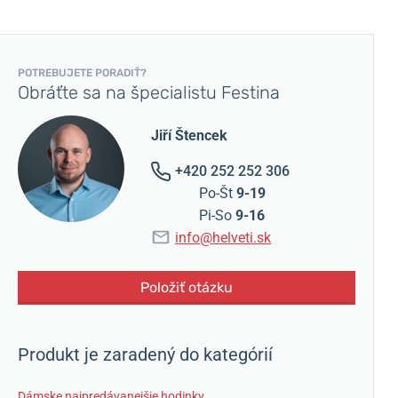
POTREBUJETE PORADIŤ?
Obráťte sa na špecialistu Festina
Jiří Štencek
+420 252 252 306
Po-Št
9-19
Pi-So
9-16
info@helveti.sk
Položiť otázku
Produkt je zaradený do kategórií
Dámske najpredávanejšie hodinky