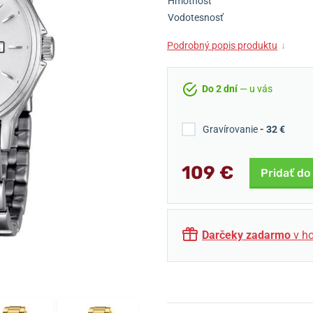
Hmotnosť
Vodotesnosť
Podrobný popis produktu
↓
Do 2 dní
— u vás
Gravírovanie
- 32 €
109 €
Pridať do
Darčeky zadarmo
v ho