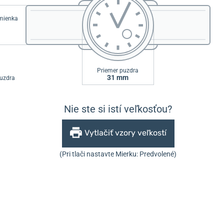
emienka
Priemer puzdra
31 mm
uzdra
Nie ste si istí veľkosťou?
Vytlačiť vzory veľkostí
(Pri tlači nastavte Mierku: Predvolené)