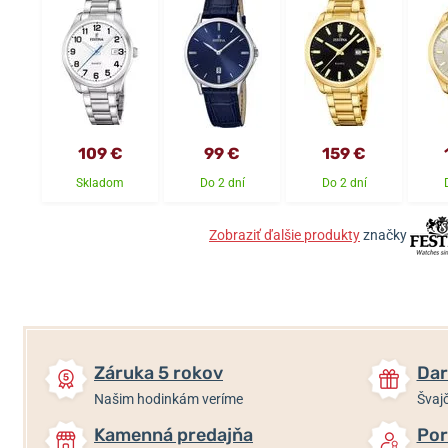
109 €
99 €
159 €
Skladom
Do 2 dní
Do 2 dní
Zobraziť ďalšie produkty
značky
Záruka 5 rokov
Dar
Našim hodinkám veríme
Švajč
Kamenná predajňa
Por