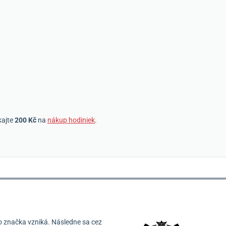
kajte
200 Kč
na
nákup hodiniek
.
o značka vzniká.
Následne sa cez