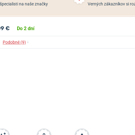
špecialisti na naše značky
Verných zákazníkov si 
09 €
Do 2 dní
↓
Podobné (9)