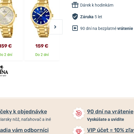
Dárek k hodinkám
Záruka
5 let
90 dní na bezplatné
vrátenie
159 €
159 €
109 €
109 €
Do 2 dní
Do 2 dní
Do 2 dní
Do 2 dní
čeky k objednávke
90 dní na vrátenie
iarsky nôž, naťahovač a iné
Vyskúšate a uvidíte
adia vám odborníci
VIP účet = 10% zľa