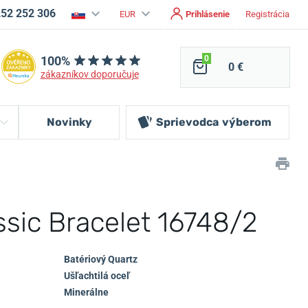
252 252 306
EUR
Prihlásenie
Registrácia
100%
0
0 €
zákazníkov doporučuje
Novinky
Sprievodca
výberom
ssic Bracelet 16748/2
Batériový Quartz
Ušľachtilá oceľ
Minerálne