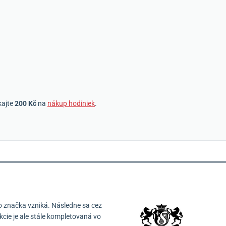
kajte
200 Kč
na
nákup hodiniek
.
o značka vzniká.
Následne sa cez
cie je ale stále kompletovaná vo