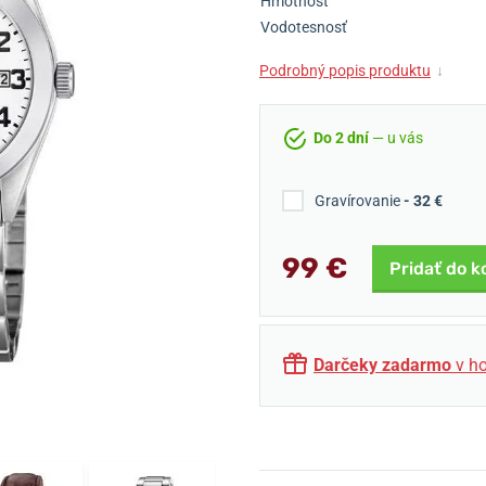
Hmotnosť
Vodotesnosť
Podrobný popis produktu
↓
Do 2 dní
— u vás
Gravírovanie
- 32 €
99 €
Pridať do k
Darčeky zadarmo
v ho