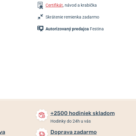
Certifikát
, návod a krabička
Skrátenie remienka zadarmo
Autorizovaný predajca
Festina
109 €
109 €
109 €
Skladom
Skladom
Skladom
+2500 hodiniek skladom
Hodinky do 24h u vás
va
Doprava zadarmo