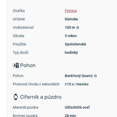
Značka
Festina
Určenie
Dámske
Vodotesnosť
100 m
Záruka
5 rokov
Použitie
Spoločenské
Typ zboží
hodinky
Pohon
Pohon
Batériový Quartz
Presnosť chodu v sekundách
±15 s / mesiac
Ciferník a púzdro
Materiál puzdra
Ušľachtilá oceľ
Rozmer puzdra
28 mm