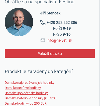
Obráťte sa na špecialistu Festina
Jiří Štencek
+420 252 252 306
Po-Št
9-19
Pi-So
9-16
info@helveti.sk
Položiť otázku
Produkt je zaradený do kategórií
Dámske najpredávanejšie hodinky
Dámske oceľové hodinky
Dámske spoločenské hodinky
Dámske batériové hodinky (Quartz)
Dámske hodinky do 200 EUR