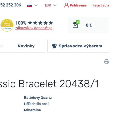
252 252 306
EUR
Prihlásenie
Registrácia
100%
0
0 €
zákazníkov doporučuje
Novinky
Sprievodca
výberom
ssic Bracelet 20438/1
Batériový Quartz
Ušľachtilá oceľ
Minerálne