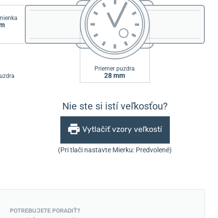
emienka
mm
Priemer puzdra
28 mm
uzdra
Nie ste si istí veľkosťou?
Vytlačiť vzory veľkostí
(Pri tlači nastavte Mierku: Predvolené)
POTREBUJETE PORADIŤ?