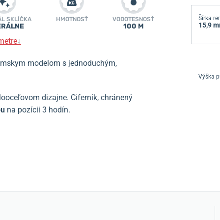
Šírka r
ÁL SKLÍČKA
HMOTNOSŤ
VODOTESNOSŤ
15,9 
ERÁLNE
100 M
metre
↓
mskym modelom s jednoduchým,
Výška p
looceľovom dizajne. Ciferník, chránený
ou
na pozícii 3 hodín.