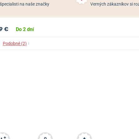
špecialisti na naše značky
Verných zákazníkov si 
9 €
Do 2 dní
↓
Podobné (2)