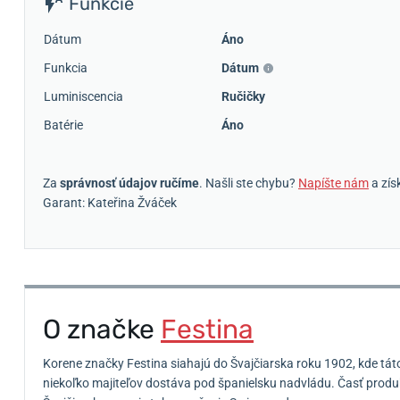
Funkcie
Dátum
Áno
Funkcia
Dátum
Luminiscencia
Ručičky
Batérie
Áno
Za
správnosť údajov ručíme
. Našli ste chybu?
Napíšte nám
a zís
Garant: Kateřina Žváček
O značke
Festina
Korene značky Festina siahajú do Švajčiarska roku 1902, kde tát
niekoľko majiteľov dostáva pod španielsku nadvládu.
Časť produk