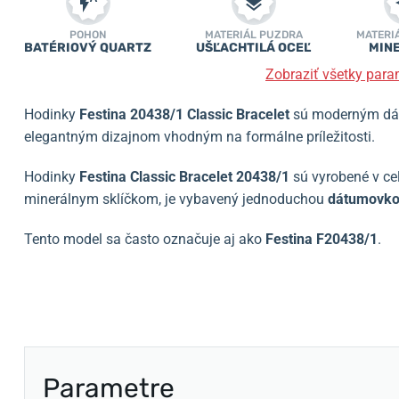
POHON
MATERIÁL PUZDRA
MATERI
BATÉRIOVÝ QUARTZ
UŠĽACHTILÁ OCEĽ
MIN
Zobraziť všetky para
Hodinky
Festina 20438/1
Classic
Bracelet
sú moderným dá
elegantným dizajnom vhodným na formálne príležitosti.
Hodinky
Festina Classic Bracelet 20438/1
sú vyrobené v ce
minerálnym sklíčkom, je vybavený jednoduchou
dátumovk
Tento model sa často označuje aj ako
Festina F20438/1
.
Parametre