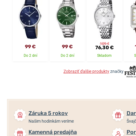
109 €
99 €
99 €
76,30 €
Do 2 dní
Do 2 dní
Skladom
Zobraziť ďalšie produkty
značky
Záruka 5 rokov
Dar
Našim hodinkám veríme
Švajč
Kamenná predajňa
Por