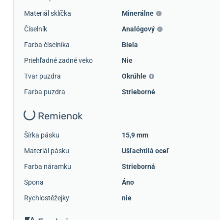
Materiál sklíčka
Minerálne
Číselník
Analógový
Farba číselníka
Biela
Priehľadné zadné veko
Nie
Tvar puzdra
Okrúhle
Farba puzdra
Strieborné
Remienok
Šírka pásku
15,9 mm
Materiál pásku
Ušľachtilá oceľ
Farba náramku
Strieborná
Spona
Áno
Rychlostěžejky
nie