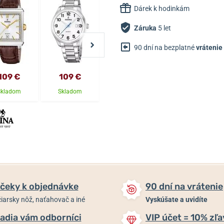
Dárek k hodinkám
Záruka
5 let
90 dní na bezplatné
vrátenie
109 €
109 €
99 €
109 €
Skladom
Skladom
Skladom
Skladom
čeky k objednávke
90 dní na vrátenie
iarsky nôž, naťahovač a iné
Vyskúšate a uvidíte
adia vám odborníci
VIP účet = 10% zľa