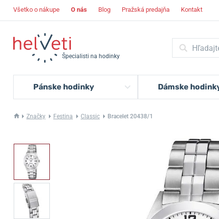
Všetko o nákupe
O nás
Blog
Pražská predajňa
Kontakt
Špecialisti na hodinky
Pánske hodinky
Dámske hodink
Značky
Festina
Classic
Bracelet 20438/1