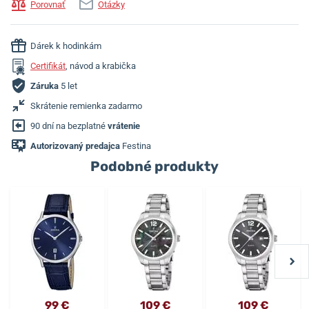
Porovnať
Otázky
Dárek k hodinkám
Certifikát
, návod a krabička
Záruka
5 let
Skrátenie remienka zadarmo
90 dní na bezplatné
vrátenie
Autorizovaný predajca
Festina
Podobné produkty
99 €
109 €
109 €