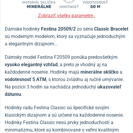
MATERIÁL SKLÍČKA
VODOTESNOSŤ
MINERÁLNE
50 M
HMOTNOSŤ
Zobraziť všetky parametre
↓
Dámske hodinky
Festina 20509/2
zo série
Classic Bracelet
sú moderným modelom, ktorý sa vyznačuje jednoduchým
a elegantným dizajnom...
Dámsky model Festina F20509 ponúka predovšetkým
vysoko elegantný vzhľad
, a preto je vhodný aj na
každodenné nosenie. Hodinky majú
minerálne sklíčko
a
vodotesnosť 5 ATM
, s ktorou zvládnu aj ručné umývanie.
Na pozícii 3 hodín sa nachádza jednoduchý
ukazovateľ
dátumu
.
Hodinky radu Festina Classic sú špecifické svojím
klasickým dizajnom a sú určené na každodenné nosenie.
Hodinky Festina Classic nesú prvky jednoduchosti a
minimalizmu, ktoré sú kombinované s veľmi kvalitným