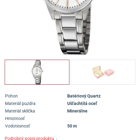
Pohon
Batériový Quartz
Materiál puzdra
Ušľachtilá oceľ
Materiál sklíčka
Minerálne
Hmotnosť
Vodotesnosť
50 m
Podrobný popis produktu
↓