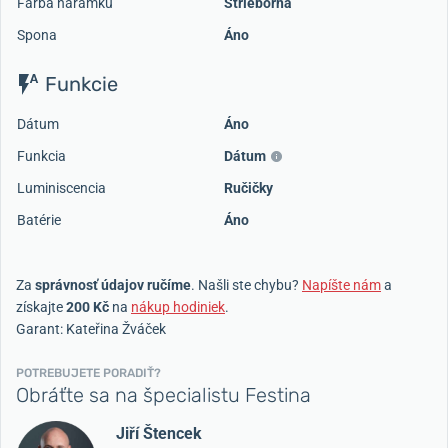
Farba náramku
Strieborná
Spona
Áno
Funkcie
Dátum
Áno
Funkcia
Dátum
Luminiscencia
Ručičky
Batérie
Áno
Za
správnosť údajov ručíme
. Našli ste chybu?
Napíšte nám
a
získajte
200 Kč
na
nákup hodiniek
.
Garant: Kateřina Žváček
POTREBUJETE PORADIŤ?
Obráťte sa na špecialistu Festina
Jiří Štencek