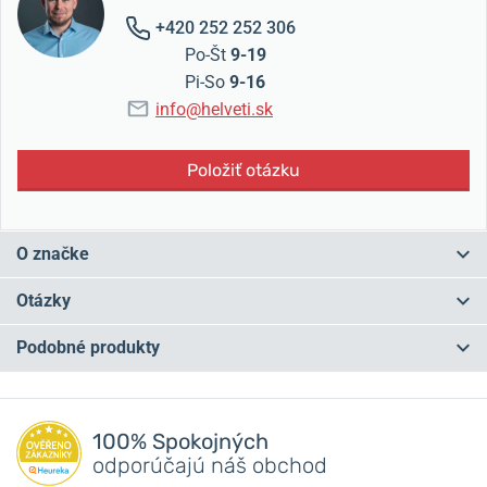
+420 252 252 306
Po-Št
9-19
Pi-So
9-16
info@helveti.sk
Položiť otázku
O značke
Korene značky Festina siahajú do Švajčiarska roku 1902, kde táto
Otázky
značka vzniká.
Následne sa cez niekoľko majiteľov dostáva pod
španielsku nadvládu.
Časť produkcie je ale stále kompletovaná vo
Podobné produkty
Švajčiarsku a nesie tak označenie Swiss made.
Máte otázku? Zanechajte nám komentár
S viac ako storočnou tradíciou sa Festina stala veľmi populárnym
výrobcom hodiniek, ktorých dizajn nasleduje aktuálne módne
Pridať dotaz
100% Spokojných
trendy.
V Českej republike sa teší obzvlášť veľkej obľube.
odporúčajú náš obchod