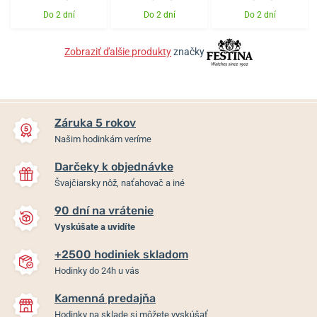
Do 2 dní
Do 2 dní
Do 2 dní
Zobraziť ďalšie produkty
značky
Záruka 5 rokov
Našim hodinkám veríme
Darčeky k objednávke
Švajčiarsky nôž, naťahovač a iné
90 dní na vrátenie
Vyskúšate a uvidíte
+2500 hodiniek skladom
Hodinky do 24h u vás
Kamenná predajňa
Hodinky na sklade si môžete vyskúšať