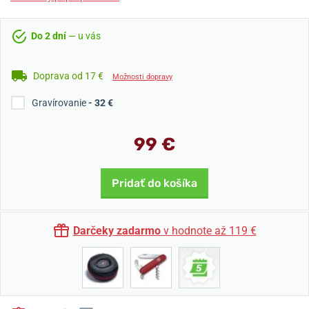
Do 2 dní
— u vás
Doprava od 17 €
Možnosti dopravy
Gravírovanie
- 32 €
99 €
Pridať do košíka
Darčeky zadarmo
v hodnote až 119 €