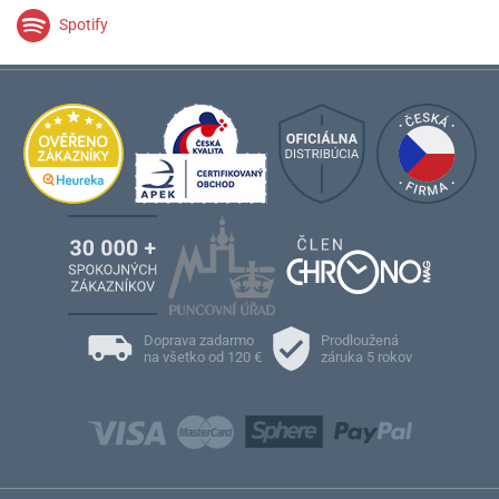
Spotify
Doprava zadarmo
Prodloužená
na všetko od 120 €
záruka 5 rokov