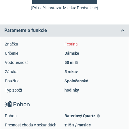
(Pri tlači nastavte Mierku: Predvolené)
Parametre a funkcie
Značka
Festina
Určenie
Dámske
Vodotesnosť
50 m
Záruka
5 rokov
Použitie
Spoločenské
Typ zboží
hodinky
Pohon
Pohon
Batériový Quartz
Presnosť chodu v sekundách
±15 s / mesiac