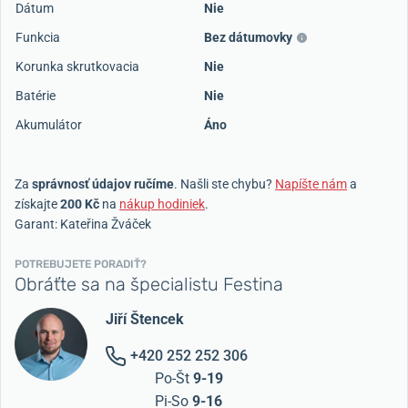
Dátum
Nie
Funkcia
Bez dátumovky
Korunka skrutkovacia
Nie
Batérie
Nie
Akumulátor
Áno
Za
správnosť údajov ručíme
. Našli ste chybu?
Napíšte nám
a
získajte
200 Kč
na
nákup hodiniek
.
Garant: Kateřina Žváček
POTREBUJETE PORADIŤ?
Obráťte sa na špecialistu Festina
Jiří Štencek
+420 252 252 306
Po-Št
9-19
Pi-So
9-16