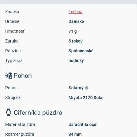
Značka
Festina
Určenie
Dámske
Hmotnosť
71 g
Záruka
5 rokov
Použitie
Spoločenské
Typ zboží
hodinky
Pohon
Pohon
Solárny
Strojček
Miyota 2170 Solar
Ciferník a púzdro
Materiál puzdra
Ušľachtilá oceľ
Rozmer puzdra
34 mm