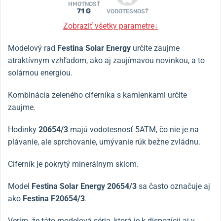
HMOTNOSŤ
71 G
VODOTESNOSŤ
Zobraziť všetky parametre
↓
Modelový rad
Festina Solar Energy
určite zaujme
atraktívnym vzhľadom, ako aj zaujímavou novinkou, a to
solárnou energiou.
Kombinácia zeleného ciferníka s kamienkami určite
zaujme.
Hodinky
20654/3
majú vodotesnosť 5ATM, čo nie je na
plávanie, ale sprchovanie, umývanie rúk bežne zvládnu.
Ciferník je pokrytý minerálnym sklom.
Model
Festina Solar Energy 20654/3
sa často označuje aj
ako
Festina F20654/3
.
Verím, že táto modelová séria, ktorá je k dispozícii aj v