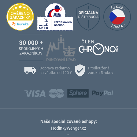
Doprava zadarmo
Prodloužená
na všetko od 120 €
záruka 5 rokov
Naše špecializované eshopy:
HodinkyWenger.cz
•