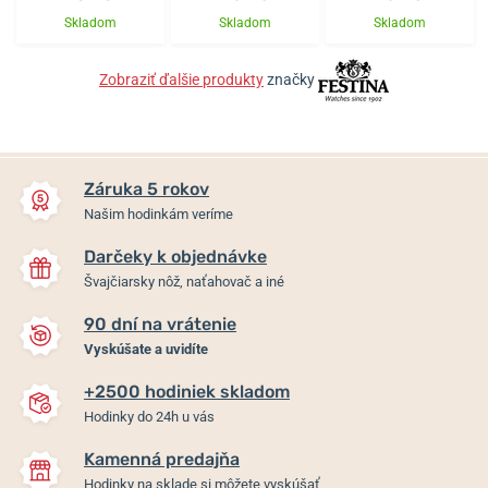
Skladom
Skladom
Skladom
Zobraziť ďalšie produkty
značky
Záruka 5 rokov
Našim hodinkám veríme
Darčeky k objednávke
Švajčiarsky nôž, naťahovač a iné
90 dní na vrátenie
Vyskúšate a uvidíte
+2500 hodiniek skladom
Hodinky do 24h u vás
Kamenná predajňa
Hodinky na sklade si môžete vyskúšať