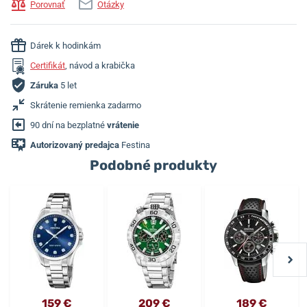
Porovnať
Otázky
Dárek k hodinkám
Certifikát
, návod a krabička
Záruka
5 let
Skrátenie remienka zadarmo
90 dní na bezplatné
vrátenie
Autorizovaný predajca
Festina
Podobné produkty
159 €
209 €
189 €