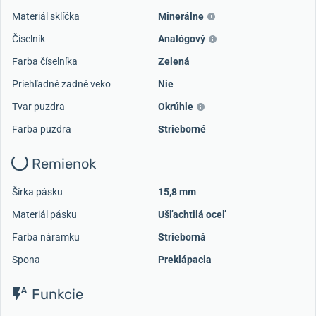
Materiál sklíčka
Minerálne
Číselník
Analógový
Farba číselníka
Zelená
Priehľadné zadné veko
Nie
Tvar puzdra
Okrúhle
Farba puzdra
Strieborné
Remienok
Šírka pásku
15,8 mm
Materiál pásku
Ušľachtilá oceľ
Farba náramku
Strieborná
Spona
Preklápacia
Funkcie