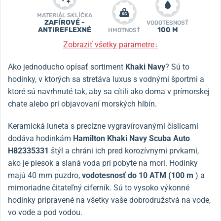
MATERIÁL SKLÍČKA
ZAFÍROVÉ -
VODOTESNOSŤ
ANTIREFLEXNÉ
100 M
HMOTNOSŤ
Zobraziť všetky parametre
↓
Ako jednoducho opísať sortiment
Khaki Navy
? Sú to
hodinky, v ktorých sa stretáva luxus s vodnými športmi a
ktoré sú navrhnuté tak, aby sa cítili ako doma v prímorskej
chate alebo pri objavovaní morských hlbín.
Keramická luneta s precízne vygravírovanými číslicami
dodáva hodinkám
Hamilton Khaki Navy Scuba Auto
H82335331
štýl a chráni ich pred korozívnymi prvkami,
ako je piesok a slaná voda pri pobyte na mori. Hodinky
majú 40 mm puzdro,
vodotesnosť do 10 ATM (100 m
) a
mimoriadne čitateľný ciferník. Sú to vysoko výkonné
hodinky pripravené na všetky vaše dobrodružstvá na vode,
vo vode a pod vodou.