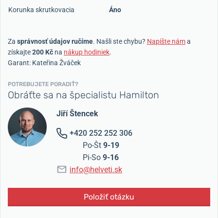
Korunka skrutkovacia
Áno
Za
správnosť údajov ručíme
. Našli ste chybu?
Napíšte nám
a
získajte
200 Kč
na
nákup hodiniek
.
Garant: Kateřina Žváček
POTREBUJETE PORADIŤ?
Obráťte sa na špecialistu Hamilton
Jiří Štencek
+420 252 252 306
Po-Št
9-19
Pi-So
9-16
info@helveti.sk
Položiť otázku