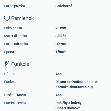
Farba puzdra
Strieborné
Remienok
Šírka pásku
20 mm
Materiál pásku
Silikón
Farba náramku
Čierna
Spona
Tŕňová
Funkcie
Dátum
Áno
Funkcia
Dátum
,
Otočná luneta
,
Korunka skrutkovacia
Otočná luneta
Áno
Luminiscencia
Ručičky a indexy
SuperLuminova