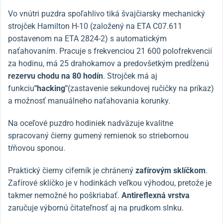
Vo vnútri puzdra spoľahlivo tiká švajčiarsky mechanický
strojček Hamilton H-10 (založený na ETA C07.611
postavenom na ETA 2824-2) s automatickým
naťahovaním. Pracuje s frekvenciou 21 600 polofrekvencií
za hodinu, má 25 drahokamov a predovšetkým predĺženú
rezervu chodu na 80 hodín
. Strojček má aj
funkciu
"hacking"
(zastavenie sekundovej ručičky na príkaz)
a možnosť manuálneho naťahovania korunky.
Na oceľové puzdro hodiniek nadväzuje kvalitne
spracovaný čierny gumený remienok so striebornou
tŕňovou sponou.
Praktický čierny ciferník je chránený
zafírovým sklíčkom
.
Zafírové sklíčko je v hodinkách veľkou výhodou, pretože je
takmer nemožné ho poškriabať.
Antireflexná vrstva
zaručuje výbornú čitateľnosť aj na prudkom slnku.