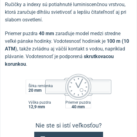
Ručičky a indexy sú potiahnuté luminiscenčnou vrstvou,
ktorá zaručuje dlhšiu svietivosť a lepšiu čitateľnosť aj pri
slabom osvetlení.
Priemer puzdra
40 mm
zaraďuje model medzi stredne
veľké pánske hodinky. Vodotesnosť hodiniek je
100 m (10
ATM
), takže zvládnu aj väčší kontakt s vodou, napríklad
plávanie. Vodotesnosť je podporená
skrutkovacou
korunkou
.
Šírka remienka
20 mm
Výška puzdra
Priemer puzdra
12,9 mm
40 mm
Nie ste si istí veľkosťou?