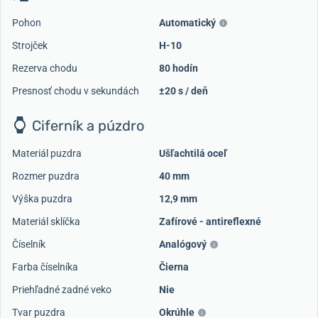
Pohon
Automatický
Strojček
H-10
Rezerva chodu
80 hodín
Presnosť chodu v sekundách
±20 s / deň
Ciferník a púzdro
Materiál puzdra
Ušľachtilá oceľ
Rozmer puzdra
40 mm
Výška puzdra
12,9 mm
Materiál sklíčka
Zafírové - antireflexné
Číselník
Analógový
Farba číselníka
Čierna
Priehľadné zadné veko
Nie
Tvar puzdra
Okrúhle