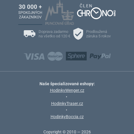
Doprava zadarmo
Prodloužená
na všetko od 120 €
záruka 5 rokov
Naše špecializované eshopy:
HodinkyWenger.cz
•
HodinkyTraser.cz
•
HodinkyBoccia.cz
Copyright © 2010 — 2026