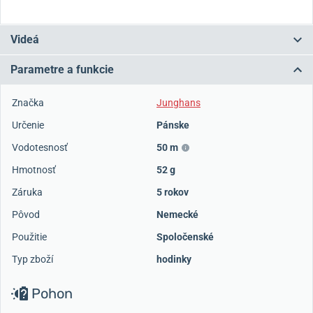
Videá
Parametre a funkcie
Značka
Junghans
Určenie
Pánske
Vodotesnosť
50 m
Hmotnosť
52 g
Záruka
5 rokov
Pôvod
Nemecké
Použitie
Spoločenské
Typ zboží
hodinky
Pohon