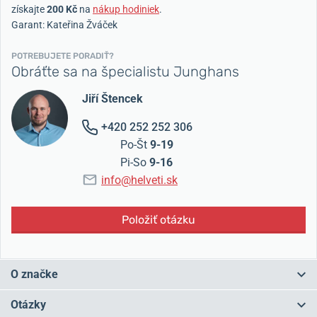
získajte
200 Kč
na
nákup hodiniek
.
Garant: Kateřina Žváček
POTREBUJETE PORADIŤ?
Obráťte sa na špecialistu Junghans
Jiří Štencek
+420 252 252 306
Po-Št
9-19
Pi-So
9-16
info@helveti.sk
Položiť otázku
O značke
Junghans – nemecká tradícia od roku 1861. Hodinky Junghans
Otázky
pochádzajú z nemeckého Schrambergu a patria k najúspešnejším