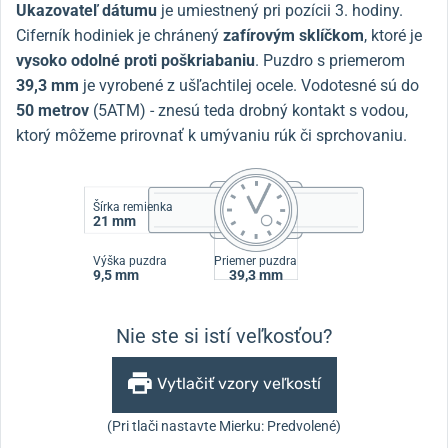
Ukazovateľ dátumu
je umiestnený pri pozícii 3. hodiny.
Ciferník hodiniek je chránený
zafírovým sklíčkom
, ktoré je
vysoko odolné proti poškriabaniu
.
Puzdro s priemerom
39,3 mm
je vyrobené z ušľachtilej ocele.
Vodotesné sú do
50 metrov
(5ATM) - znesú teda drobný kontakt s vodou,
ktorý môžeme prirovnať k umývaniu rúk či sprchovaniu.
Šírka remienka
21 mm
Výška puzdra
Priemer puzdra
9,5 mm
39,3 mm
Nie ste si istí veľkosťou?
Vytlačiť vzory veľkostí
(Pri tlači nastavte Mierku: Predvolené)