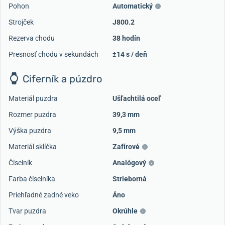
Pohon
Automatický
Strojček
J800.2
Rezerva chodu
38 hodín
Presnosť chodu v sekundách
±14 s / deň
Ciferník a púzdro
Materiál puzdra
Ušľachtilá oceľ
Rozmer puzdra
39,3 mm
Výška puzdra
9,5 mm
Materiál sklíčka
Zafírové
Číselník
Analógový
Farba číselníka
Strieborná
Priehľadné zadné veko
Áno
Tvar puzdra
Okrúhle