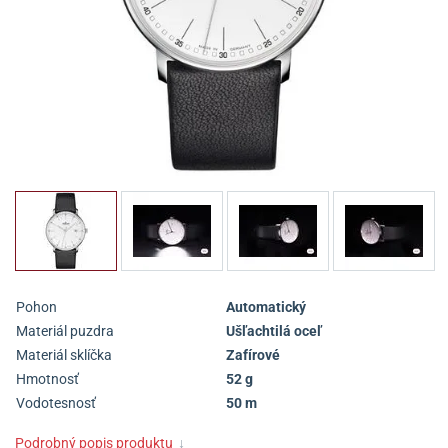
Pohon
Automatický
Materiál puzdra
Ušľachtilá oceľ
Materiál sklíčka
Zafírové
Hmotnosť
52 g
Vodotesnosť
50 m
Podrobný popis produktu
↓