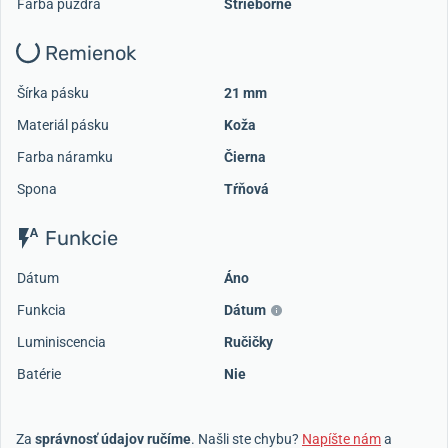
Farba puzdra
Strieborné
Remienok
Šírka pásku
21 mm
Materiál pásku
Koža
Farba náramku
Čierna
Spona
Tŕňová
Funkcie
Dátum
Áno
Funkcia
Dátum
Luminiscencia
Ručičky
Batérie
Nie
Za
správnosť údajov ručíme
. Našli ste chybu?
Napíšte nám
a