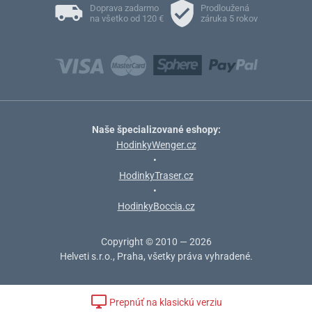
Doprava zadarmo
Prodloužená
na všetko od 120 €
záruka 5 rokov
Naše špecializované eshopy:
HodinkyWenger.cz
•
HodinkyTraser.cz
•
HodinkyBoccia.cz
Copyright © 2010 — 2026
Helveti s.r.o., Praha, všetky práva vyhradené.
Prepnúť na klasickú verziu