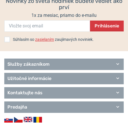
Novinky zo sveta hodiniek budete vedieť ako
Sport
prví
1x za mesiac, priamo do e-mailu
Prihlásenie
Súhlasím so
zasielaním
zaujímavých noviniek.
Služby zákazníkom
Užitočné informácie
Kontaktujte nás
Predajňa