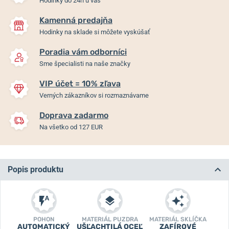
Hodinky do 24h u vás
Kamenná predajňa
Hodinky na sklade si môžete vyskúšať
Poradia vám odborníci
Sme špecialisti na naše značky
VIP účet = 10% zľava
Verných zákazníkov si rozmaznávame
Doprava zadarmo
Na všetko od 127 EUR
Popis produktu
POHON
MATERIÁL PUZDRA
MATERIÁL SKLÍČKA
AUTOMATICKÝ
UŠĽACHTILÁ OCEĽ
ZAFÍROVÉ