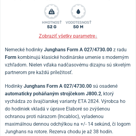
HMOTNOSŤ
VODOTESNOSŤ
52 G
50 M
Zobraziť všetky parametre
↓
Nemecké hodinky
Junghans Form A 027/4730.00
z radu
Form
kombinujú klasické hodinárske umenie s moderným
vzhľadom.
Nielen vďaka nadčasovému dizajnu sú skvelým
partnerom pre každú príležitosť.
Hodinky
Junghans Form A 027/4730.00
sú osadené
automaticky poháňaným strojčekom J800.2
, ktorý
vychádza zo švajčiarskej varianty ETA 2824. Výrobca ho
do hodiniek vkladá v úprave Elaboré so zvýšenou
ochranou proti nárazom (Incabloc), vyladenou
maximálnou dennou odchýlkou na +/- 14
sekúnd, či logom
Junghans na rotore.
Rezerva chodu je až 38 hodín.