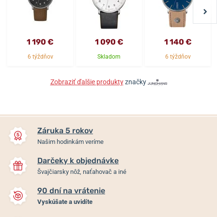
1 190 €
1 090 €
1 140 €
6 týždňov
Skladom
6 týždňov
Zobraziť ďalšie produkty
značky
Záruka 5 rokov
Našim hodinkám veríme
Darčeky k objednávke
Švajčiarsky nôž, naťahovač a iné
90 dní na vrátenie
Vyskúšate a uvidíte