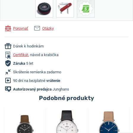
Porovnať
Otázky
Dárek k hodinkám
Certifikát
, návod a krabička
Záruka
5 let
Skrátenie remienka zadarmo
90 dní na bezplatné
vrátenie
Autorizovaný predajca
Junghans
Podobné produkty