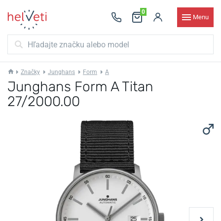
0
Menu
Značky
Junghans
Form
A
Junghans Form A Titan
27/2000.00