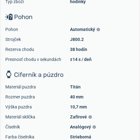
Typ zboží
hodinky
Pohon
Pohon
Automatický
Strojček
J800.2
Rezerva chodu
38 hodín
Presnosť chodu v sekundách
±14 s / deň
Ciferník a púzdro
Materiál puzdra
Titán
Rozmer puzdra
40 mm
Výška puzdra
10,7 mm
Materiál sklíčka
Zafírové
Číselník
Analógový
Farba číselníka
Strieborná