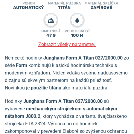
POHON
MATERIÁL PUZDRA
MATERIÁL SKLÍČKA
AUTOMATICKÝ
TITÁN
ZAFÍROVÉ
HMOTNOSŤ
VODOTESNOSŤ
47 G
100 M
Zobraziť všetky parametre
↓
Nemecké hodinky
Junghans Form A Titan 027/2000.00
zo
série
Form
kombinujú klasickú hodinársku techniku s
moderným vzhľadom. Nielen vďaka svojmu nadčasovému
dizajnu sú skvelým partnerom na každú príležitosť.
Novinkou je
použitie titánu
ako materiálu puzdra.
Hodinky
Junghans Form A Titan 027/2000.00
sú
vybavené
mechanickým strojčekom s automatickým
náťahom J800.2
, ktorý vychádza z variantu švajčiarskeho
strojčeka ETA 2824
. Výrobca ho do hodiniek
zakomponoval v prevedení Elaboré so zvýšenou ochranou