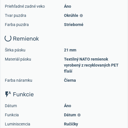
Priehľadné zadné veko
Áno
Tvar puzdra
Okrúhle
Farba puzdra
Strieborné
Remienok
Šírka pásku
21 mm
Materiál pásku
Textilný NATO remienok
vyrobený z recyklovaných PET
fľaší
Farba náramku
Čierna
Funkcie
Dátum
Áno
Funkcia
Dátum
Luminiscencia
Ručičky