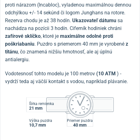
proti nárazom (Incabloc), vyladenou maximálnou dennou
odchýlkou +/- 14 sekúnd či logom Junghans na rotore.
Rezerva chodu je až 38 hodín.
Ukazovateľ dátumu
sa
nachádza na pozícii 3 hodín. Ciferník hodiniek chráni
zafírové sklíčko
, ktoré je
maximálne odolné proti
poškriabaniu
. Puzdro s priemerom 40 mm je vyrobené
z
titánu
, čo znamená nižšiu hmotnosť, ale aj úplnú
antialergiu.
Vodotesnosť tohto modelu je 100 metrov
(10 ATM
) -
vydrží teda aj väčší kontakt s vodou, napríklad plávanie.
Šírka remienka
21 mm
Výška puzdra
Priemer puzdra
10,7 mm
40 mm