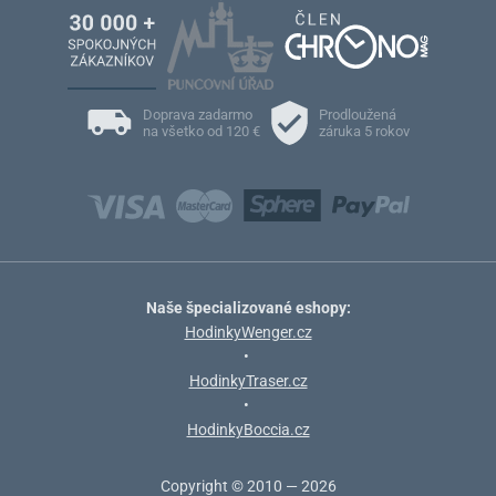
Doprava zadarmo
Prodloužená
na všetko od 120 €
záruka 5 rokov
Naše špecializované eshopy:
HodinkyWenger.cz
•
HodinkyTraser.cz
•
HodinkyBoccia.cz
Copyright © 2010 — 2026