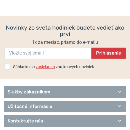
Max Bill by Junghans
6 týždňov
Skladom
Form
1 190 €
1 090 €
Performance
Hodiny Max Bill
Novinky zo sveta hodiniek budete vedieť ako
Sport
prví
1x za mesiac, priamo do e-mailu
Prihlásenie
Súhlasím so
zasielaním
zaujímavých noviniek.
Služby zákazníkom
Užitočné informácie
Kontaktujte nás