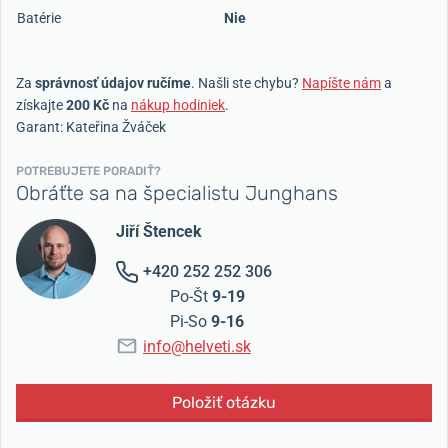
Batérie
Nie
Za
správnosť údajov ručíme
. Našli ste chybu?
Napíšte nám
a
získajte
200 Kč
na
nákup hodiniek
.
Garant: Kateřina Žváček
POTREBUJETE PORADIŤ?
Obráťte sa na špecialistu Junghans
Jiří Štencek
+420 252 252 306
Po-Št
9-19
Pi-So
9-16
info@helveti.sk
Položiť otázku