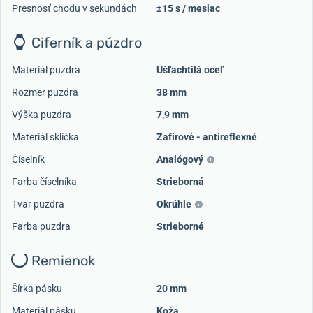
Presnosť chodu v sekundách
±15 s / mesiac
Ciferník a púzdro
Materiál puzdra
Ušľachtilá oceľ
Rozmer puzdra
38 mm
Výška puzdra
7,9 mm
Materiál sklíčka
Zafírové - antireflexné
Číselník
Analógový
Farba číselníka
Strieborná
Tvar puzdra
Okrúhle
Farba puzdra
Strieborné
Remienok
Šírka pásku
20 mm
Materiál pásku
Koža