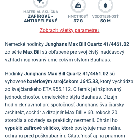
MATERIÁL SKLÍČKA
ZAFÍROVÉ -
HMOTNOSŤ
VODOTESNOSŤ
ANTIREFLEXNÉ
37 G
50 M
Zobraziť všetky parametre
↓
Nemecké hodinky
Junghans Max Bill Quartz 41/4461.02
zo série
Max Bill
sú obľúbené pre svoj čistý, nadčasový
vzhľad inšpirovaný umeleckým štýlom Bauhaus.
Hodinky
Junghans Max Bill Quartz 41/4461.02
sú
vybavené
batériovým strojčekom J645.33
, ktorý vychádza
zo švajčiarskeho ETA 955.112. Ciferník je
inšpirovaný
jednoduchosťou umeleckého štýlu Bauhaus. Dizajn
hodiniek navrhol pre spoločnosť Junghans švajčiarsky
architekt, sochár a dizajnér Max Bill v 60. rokoch 20.
storočia a odvtedy sa prakticky nezmenil. Chráni ho
vypuklé zafírové sklíčko, ktoré
poskytuje maximálnu
ochranu pred poškriabaním. Čitateľnosť aj na priamom