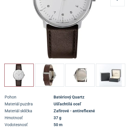
Pohon
Batériový Quartz
Materiál puzdra
Ušľachtilá oceľ
Materiál sklíčka
Zafírové - antireflexné
Hmotnosť
37 g
Vodotesnosť
50 m