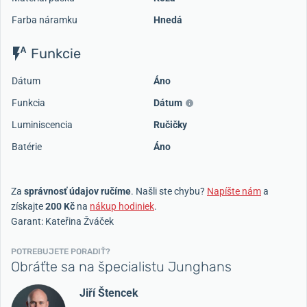
Farba náramku
Hnedá
Funkcie
Dátum
Áno
Funkcia
Dátum
Luminiscencia
Ručičky
Batérie
Áno
Za
správnosť údajov ručíme
. Našli ste chybu?
Napíšte nám
a
získajte
200 Kč
na
nákup hodiniek
.
Garant: Kateřina Žváček
POTREBUJETE PORADIŤ?
Obráťte sa na špecialistu Junghans
Jiří Štencek