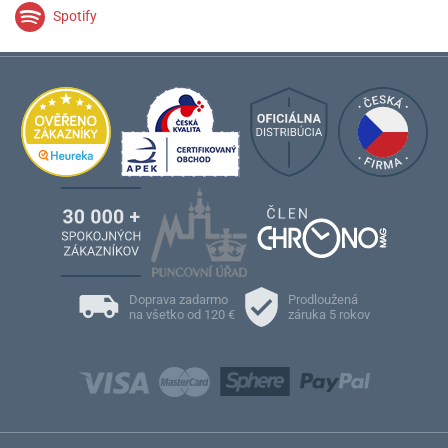
Spotify
Doprava zadarmo
Prodloužená
na všetko od 120 €
záruka 5 rokov