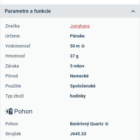
Parametre a funkcie
Značka
Junghans
Určenie
Pánske
Vodotesnosť
50 m
Hmotnosť
37 g
Záruka
5 rokov
Pôvod
Nemecké
Použitie
Spoločenské
Typ zboží
hodinky
Pohon
Pohon
Batériový Quartz
Strojček
J645.33