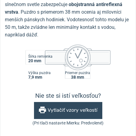
slnečnom svetle zabezpečuje
obojstranná antireflexná
vrstva
.
Puzdro s priemerom 38 mm ocenia aj milovníci
menších pánskych hodiniek. Vodotesnosť tohto modelu je
50 m, takže zvládne len minimálny kontakt s vodou,
napríklad dážď.
Šírka remienka
20 mm
Výška puzdra
Priemer puzdra
7,9 mm
38 mm
Nie ste si istí veľkosťou?
Vytlačiť vzory veľkostí
(Pri tlači nastavte Mierku: Predvolené)