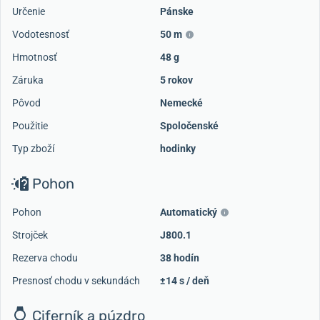
Určenie
Pánske
Vodotesnosť
50 m
Hmotnosť
48 g
Záruka
5 rokov
Pôvod
Nemecké
Použitie
Spoločenské
Typ zboží
hodinky
Pohon
Pohon
Automatický
Strojček
J800.1
Rezerva chodu
38 hodín
Presnosť chodu v sekundách
±14 s / deň
Ciferník a púzdro