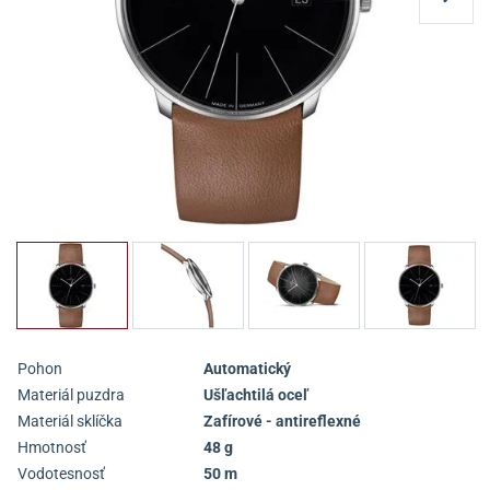
Pohon
Automatický
Materiál puzdra
Ušľachtilá oceľ
Materiál sklíčka
Zafírové - antireflexné
Hmotnosť
48 g
Vodotesnosť
50 m