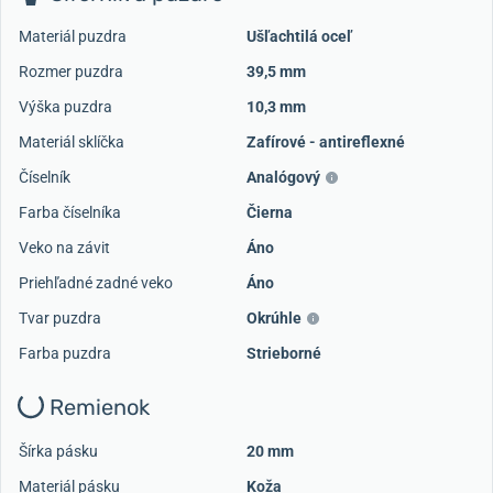
Materiál puzdra
Ušľachtilá oceľ
Rozmer puzdra
39,5 mm
Výška puzdra
10,3 mm
Materiál sklíčka
Zafírové - antireflexné
Číselník
Analógový
Farba číselníka
Čierna
Veko na závit
Áno
Priehľadné zadné veko
Áno
Tvar puzdra
Okrúhle
Farba puzdra
Strieborné
Remienok
Šírka pásku
20 mm
Materiál pásku
Koža