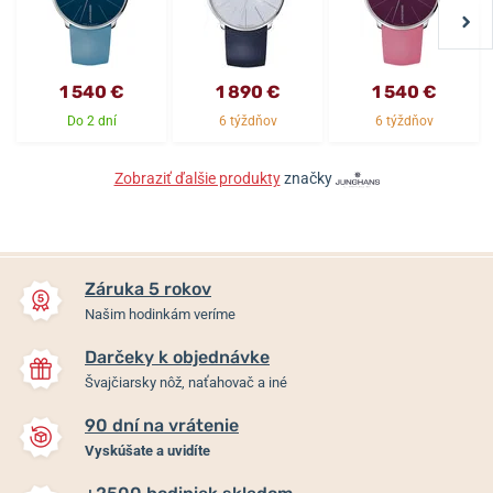
1 540 €
1 890 €
1 540 €
Do 2 dní
6 týždňov
6 týždňov
Zobraziť ďalšie produkty
značky
Záruka 5 rokov
Našim hodinkám veríme
Darčeky k objednávke
Švajčiarsky nôž, naťahovač a iné
90 dní na vrátenie
Vyskúšate a uvidíte