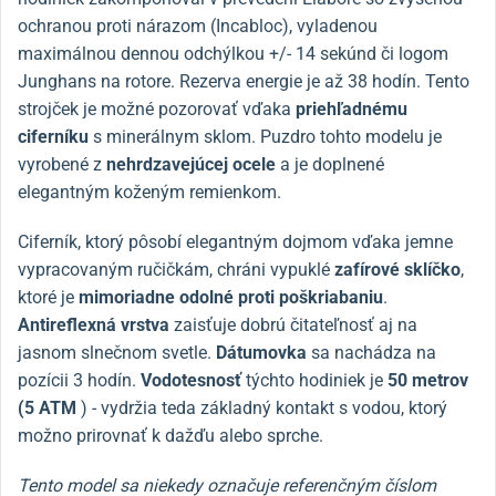
ochranou proti nárazom (Incabloc), vyladenou
maximálnou dennou odchýlkou +/- 14 sekúnd či logom
Junghans na rotore. Rezerva energie je až 38 hodín. Tento
strojček je možné pozorovať vďaka
priehľadnému
ciferníku
s minerálnym sklom. Puzdro tohto modelu je
vyrobené z
nehrdzavejúcej ocele
a je doplnené
elegantným koženým remienkom.
Ciferník, ktorý pôsobí elegantným dojmom vďaka jemne
vypracovaným ručičkám, chráni vypuklé
zafírové sklíčko
,
ktoré je
mimoriadne odolné proti poškriabaniu
.
Antireflexná vrstva
zaisťuje dobrú čitateľnosť aj na
jasnom slnečnom svetle.
Dátumovka
sa nachádza na
pozícii 3 hodín.
Vodotesnosť
týchto hodiniek je
50 metrov
(5 ATM
) - vydržia teda základný kontakt s vodou, ktorý
možno prirovnať k dažďu alebo sprche.
Tento model sa niekedy označuje referenčným číslom