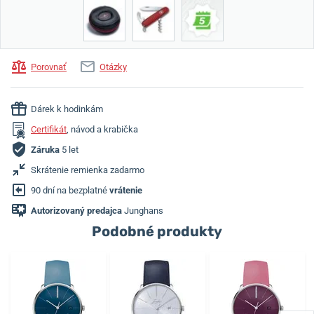
Porovnať
Otázky
Dárek k hodinkám
Certifikát
, návod a krabička
Záruka
5 let
Skrátenie remienka zadarmo
90 dní na bezplatné
vrátenie
Autorizovaný predajca
Junghans
Podobné produkty