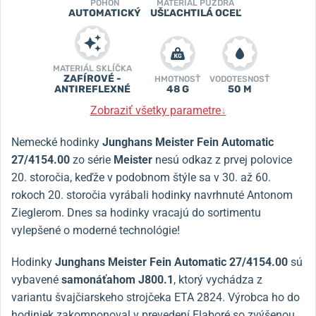
POHON
MATERIÁL PUZDRA
AUTOMATICKÝ
UŠĽACHTILÁ OCEĽ
MATERIÁL SKLÍČKA
ZAFÍROVÉ -
HMOTNOSŤ
VODOTESNOSŤ
ANTIREFLEXNÉ
48 G
50 M
Zobraziť všetky parametre
↓
Nemecké hodinky
Junghans Meister Fein Automatic
27/4154.00
zo série
Meister
nesú odkaz z prvej polovice
20. storočia, keďže v podobnom štýle sa v 30. až 60.
rokoch 20. storočia vyrábali hodinky navrhnuté Antonom
Zieglerom. Dnes sa hodinky vracajú do sortimentu
vylepšené o moderné technológie!
Hodinky
Junghans Meister Fein Automatic 27/4154.00
sú
vybavené
samonáťahom J800.1
, ktorý vychádza z
variantu švajčiarskeho strojčeka ETA 2824. Výrobca ho do
hodiniek zakomponoval v prevedení Elaboré so zvýšenou