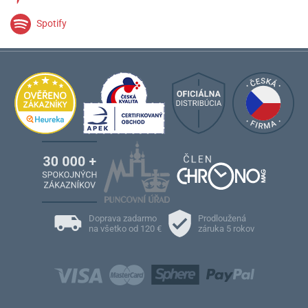
Spotify
Doprava zadarmo
Prodloužená
na všetko od 120 €
záruka 5 rokov