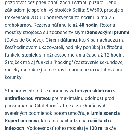
pozorovať cez priehľadnú zadnú stranu puzdra. Jeho
základom je spoľahlivý strojček Sellita SW500, pracuje s
frekvenciou 28 800 polfrekvencií za hodinu a má 25
drahokamov. Rezerva náťahu je až
48 hodín
. Rotor a
mostíky strojčeka sú zdobené zvislými
ženevskými pruhmi
(Côtes de Genève). Okrem
dátumu
, ktorý sa nachádza na
šesťhodinovom ukazovateli, hodinky ponúkajú užitočnú
funkciu
stopiek
s možnosťou merania času až 12 hodín.
Strojček má aj funkciu "hacking" (zastavenie sekundovej
ručičky na príkaz) a možnosť manuálneho naťahovania
korunky.
Strieborný ciferník je chránený
zafírovým sklíčkom s
antireflexnou vrstvou
pre maximálnu odolnosť proti
poškriabaniu. Čitateľnosť v tme a za zhoršených
svetelných podmienok potom umožňuje
luminiscencia
SuperLuminova
, ktorá sa nachádza na
ručičkách a
indexoch
. Vodotesnosť tohto modelu je
100 m
, takže