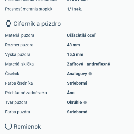
Presnosť merania stopiek
1/1 sek.
Ciferník a púzdro
Materiál puzdra
Ušľachtilá oceľ
Rozmer puzdra
43 mm
Výška puzdra
15,5 mm
Materiál sklíčka
Zafírové - antireflexné
Číselník
Analógový
Farba číselníka
Strieborná
Priehľadné zadné veko
Áno
Tvar puzdra
Okrúhle
Farba puzdra
Strieborné
Remienok