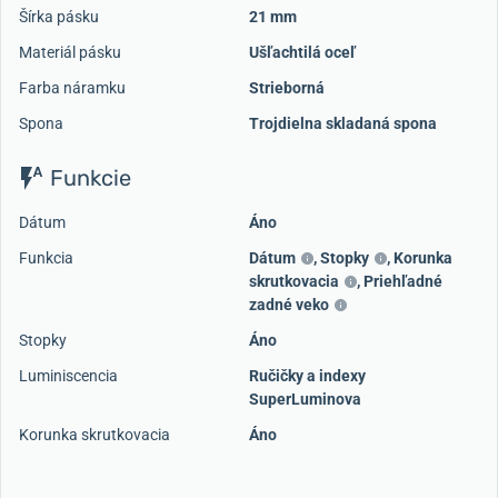
Šírka pásku
21 mm
Materiál pásku
Ušľachtilá oceľ
Farba náramku
Strieborná
Spona
Trojdielna skladaná spona
Funkcie
Dátum
Áno
Funkcia
Dátum
,
Stopky
,
Korunka
skrutkovacia
,
Priehľadné
zadné veko
Stopky
Áno
Luminiscencia
Ručičky a indexy
SuperLuminova
Korunka skrutkovacia
Áno