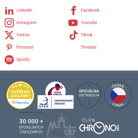
Eliros
Fiaba
Linkedin
Facebook
Masterpiece
Pontos
Instagram
Youtube
1975
Twitter
Tiktok
Pinterest
Threads
Spotify