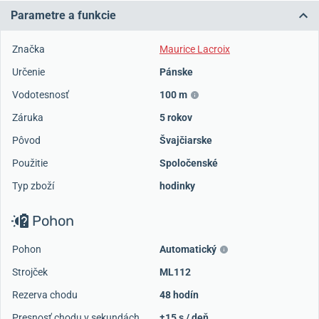
Parametre a funkcie
Značka
Maurice Lacroix
Určenie
Pánske
Vodotesnosť
100 m
Záruka
5 rokov
Pôvod
Švajčiarske
Použitie
Spoločenské
Typ zboží
hodinky
Pohon
Pohon
Automatický
Strojček
ML112
Rezerva chodu
48 hodín
Presnosť chodu v sekundách
±15 s / deň