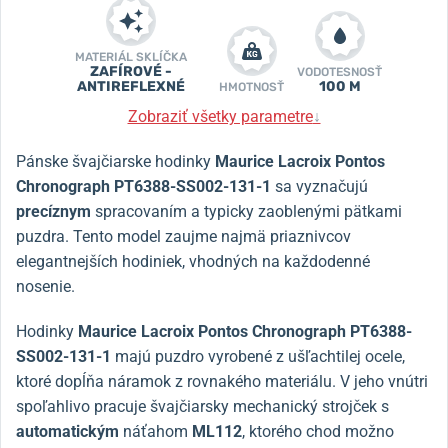
MATERIÁL SKLÍČKA
ZAFÍROVÉ -
VODOTESNOSŤ
ANTIREFLEXNÉ
100 M
HMOTNOSŤ
Zobraziť všetky parametre
↓
Pánske švajčiarske hodinky
Maurice Lacroix Pontos
Chronograph PT6388-SS002-131-1
sa vyznačujú
precíznym
spracovaním a typicky zaoblenými pätkami
puzdra. Tento model zaujme najmä priaznivcov
elegantnejších hodiniek, vhodných na každodenné
nosenie.
Hodinky
Maurice Lacroix Pontos Chronograph PT6388-
SS002-131-1
majú puzdro vyrobené z ušľachtilej ocele,
ktoré dopĺňa náramok z rovnakého materiálu. V jeho vnútri
spoľahlivo pracuje švajčiarsky mechanický strojček s
automatickým
náťahom
ML112
, ktorého chod možno