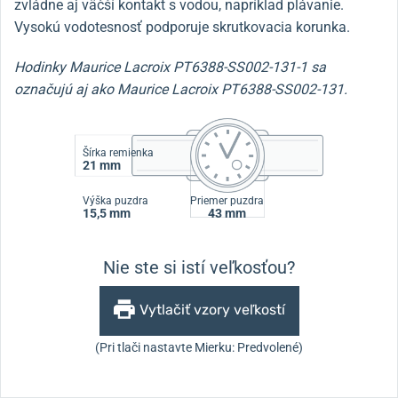
zvládne aj väčší kontakt s vodou, napríklad plávanie.
Vysokú vodotesnosť podporuje skrutkovacia korunka.
Hodinky Maurice Lacroix PT6388-SS002-131-1 sa
označujú aj ako Maurice Lacroix PT6388-SS002-131.
Šírka remienka
21 mm
Výška puzdra
Priemer puzdra
15,5 mm
43 mm
Nie ste si istí veľkosťou?
Vytlačiť vzory veľkostí
(Pri tlači nastavte Mierku: Predvolené)