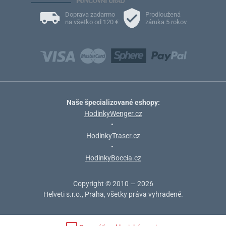
Doprava zadarmo
Prodloužená
na všetko od 120 €
záruka 5 rokov
Naše špecializované eshopy:
HodinkyWenger.cz
•
HodinkyTraser.cz
•
HodinkyBoccia.cz
Copyright © 2010 — 2026
Helveti s.r.o., Praha, všetky práva vyhradené.