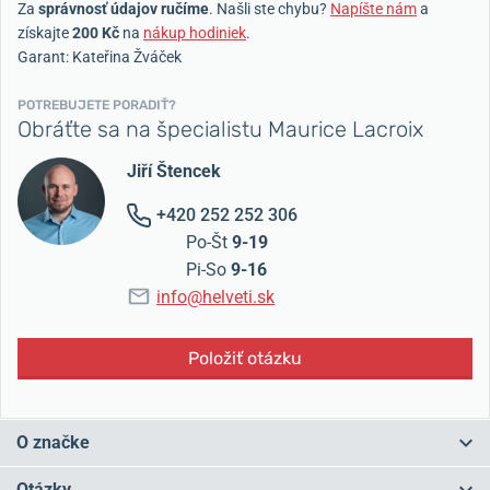
Za
správnosť údajov ručíme
. Našli ste chybu?
Napíšte nám
a
získajte
200 Kč
na
nákup hodiniek
.
Garant: Kateřina Žváček
POTREBUJETE PORADIŤ?
Obráťte sa na špecialistu Maurice Lacroix
Jiří Štencek
+420 252 252 306
Po-Št
9-19
Pi-So
9-16
info@helveti.sk
Položiť otázku
O značke
Švajčiarska značka
Maurice Lacroi
x je pomerne mladá, vznikla v
Otázky