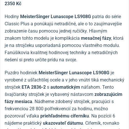
2350 Kč
Hodiny
MeisterSinger Lunascope LS908G
patria do série
Classic Plus a ponúkajú netradičné, ale o to zaujímavejšie
zobrazenie času pomocou jednej ručičky. Hlavným
znakom tohto modelu je komplikácia
mesačnej fázy
, ktorá
je na strojčeku usporiadaná pomocou vlastného modulu.
Fanúšikovia kvalitnej hodinovej techniky a netradičných
riešení si preto určite prídu na svoje.
Puzdro hodiniek
MeisterSinger Lunascope LS908G
je
vyrobené z ušľachtilej ocele a v jeho vnútri tiká mechanický
strojček
ETA 2836-2
s
automatickým
náťahom. Tento
švajčiarsky strojček je vybavený nástavcom
zobrazujúcim
fázy mesiaca
. Nádherne zdobený strojček, pracujúci s
frekvenciou 28 800 polfrekvencií za hodinu, možno
pozorovať vďaka
priehľadnému ciferníku
. Na pozícii 6
nájdeme praktický
ukazovateľ dátumu
. Ciferník, rovnako