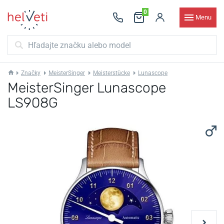
0
Menu
Značky
MeisterSinger
Meisterstücke
Lunascope
MeisterSinger Lunascope
LS908G