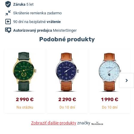
Záruka
5 let
Skrátenie remienka zadarmo
90 dní na bezplatné
vrátenie
Autorizovaný predajca
MeisterSinger
Podobné produkty
2 990 €
2 290 €
1 990 €
Na otázku
Do 10 dní
Do 10 dní
Zobraziť ďalšie produkty
značky