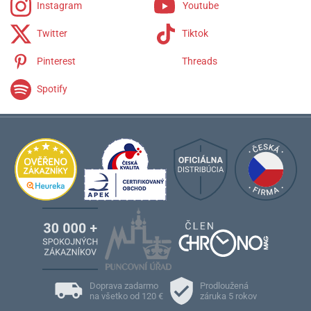
Instagram
Youtube
Twitter
Tiktok
Pinterest
Threads
Spotify
Doprava zadarmo
Prodloužená
na všetko od 120 €
záruka 5 rokov