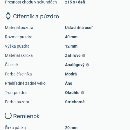
Presnosť chodu v sekundách
±15 s / deň
Ciferník a púzdro
Materiál puzdra
Ušľachtilá oceľ
Rozmer puzdra
40 mm
Výška puzdra
12 mm
Materiál sklíčka
Zafírové
Číselník
Analógový
Farba číselníka
Modrá
Priehľadné zadné veko
Áno
Tvar puzdra
Okrúhle
Farba puzdra
Strieborné
Remienok
Šírka pásku
20 mm