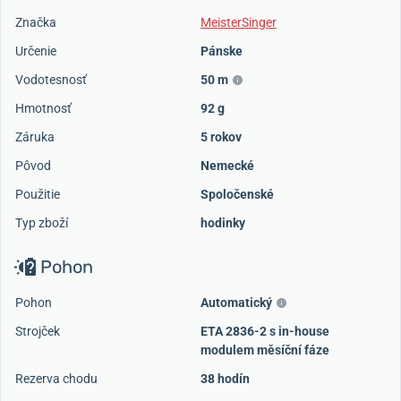
Značka
MeisterSinger
Určenie
Pánske
Vodotesnosť
50 m
Hmotnosť
92 g
Záruka
5 rokov
Pôvod
Nemecké
Použitie
Spoločenské
Typ zboží
hodinky
Pohon
Pohon
Automatický
Strojček
ETA 2836-2 s in-house
modulem měsíční fáze
Rezerva chodu
38 hodín