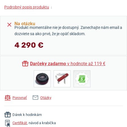
Podrobný popis produktu
↓
Na otázku
Produkt momentálne nie je dostupný. Zanechajte nám email a
dozviete sa ako prvé, že je opäť skladom.
4 290 €
Darčeky zadarmo
v hodnote až 119 €
Porovnať
Otázky
Dárek k hodinkám
Certifikát
, návod a krabička