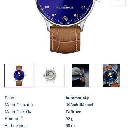
Pohon
Automatický
Materiál puzdra
Ušľachtilá oceľ
Materiál sklíčka
Zafírové
Hmotnosť
92 g
Vodotesnosť
50 m