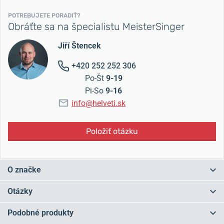
POTREBUJETE PORADIŤ?
Obráťte sa na špecialistu MeisterSinger
Jiří Štencek
+420 252 252 306
Po-Št
9-19
Pi-So
9-16
info@helveti.sk
Položiť otázku
O značke
Zabudnite na rýchly zhon dnešnej doby, hekticky tikajúcu či plynulo
Otázky
idúcu sekundovú ručičku, zistite, že ani tá minútová nie je potrebná.
Venujte všetku svoju pozornosť svojmu obľúbenému rituálu a
Podobné produkty
nechajte čas voľne plynúť.
Práve pre vás sú tu
hodinky