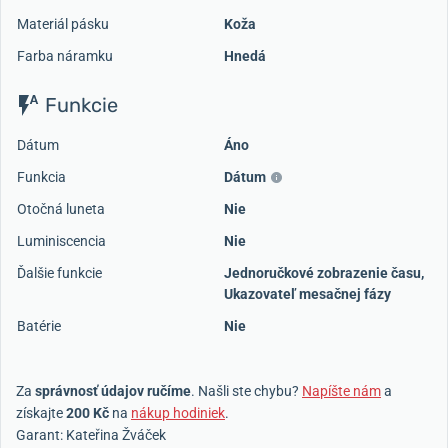
Materiál pásku
Koža
Farba náramku
Hnedá
Funkcie
Dátum
Áno
Funkcia
Dátum
Otočná luneta
Nie
Luminiscencia
Nie
Ďalšie funkcie
Jednoručkové zobrazenie času,
Ukazovateľ mesačnej fázy
Batérie
Nie
Za
správnosť údajov ručíme
. Našli ste chybu?
Napíšte nám
a
získajte
200 Kč
na
nákup hodiniek
.
Garant: Kateřina Žváček