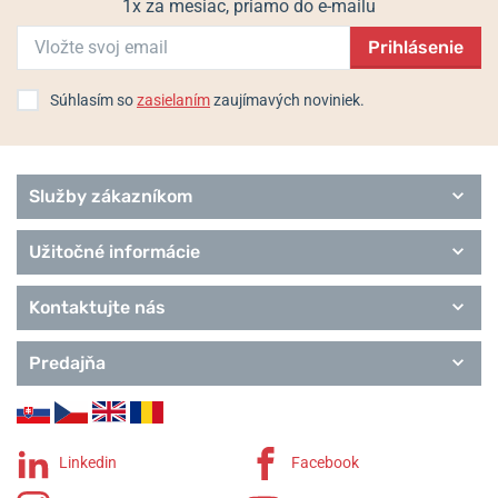
1x za mesiac, priamo do e-mailu
Prihlásenie
Populárne modelové rady MeisterSinger
Súhlasím so
zasielaním
zaujímavých noviniek.
Classic
Classic Plus
Form & Style
Editions
Služby zákazníkom
Meisterstücke
Remienky MeisterSinger
Užitočné informácie
Kontaktujte nás
Predajňa
Linkedin
Facebook