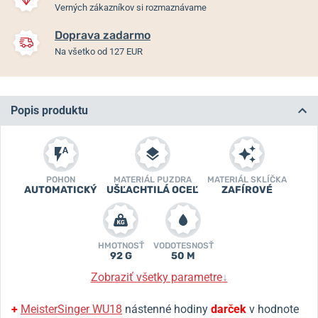
Verných zákazníkov si rozmaznávame
Doprava zadarmo
Na všetko od 127 EUR
Popis produktu
POHON
MATERIÁL PUZDRA
MATERIÁL SKLÍČKA
AUTOMATICKÝ
UŠĽACHTILÁ OCEĽ
ZAFÍROVÉ
HMOTNOSŤ
VODOTESNOSŤ
92 G
50 M
Zobraziť všetky parametre
↓
+
MeisterSinger WU18
nástenné hodiny
darček
v hodnote