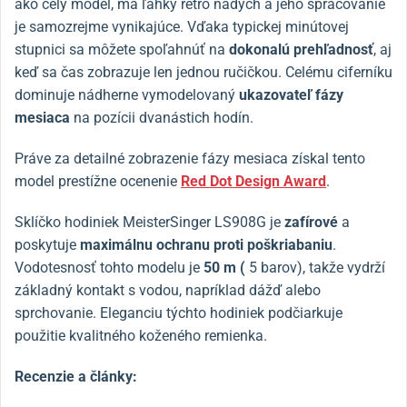
ako celý model, má ľahký retro nádych a jeho spracovanie
je samozrejme vynikajúce. Vďaka typickej minútovej
stupnici sa môžete spoľahnúť na
dokonalú prehľadnosť
, aj
keď sa čas zobrazuje len jednou ručičkou. Celému ciferníku
dominuje nádherne vymodelovaný
ukazovateľ fázy
mesiaca
na pozícii dvanástich hodín.
Práve za detailné zobrazenie fázy mesiaca získal tento
model prestížne ocenenie
Red Dot Design Award
.
Sklíčko hodiniek MeisterSinger LS908G je
zafírové
a
poskytuje
maximálnu ochranu proti poškriabaniu
.
Vodotesnosť tohto modelu je
50 m (
5 barov), takže vydrží
základný kontakt s vodou, napríklad dážď alebo
sprchovanie. Eleganciu týchto hodiniek podčiarkuje
použitie kvalitného koženého remienka.
Recenzie a články: