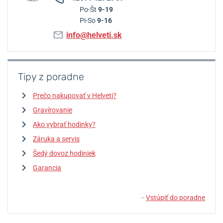
Po-Št
9-19
Pi-So
9-16
info@helveti.sk
Tipy z poradne
Prečo nakupovať v Helveti?
Gravírovanie
Ako vybrať hodinky?
Záruka a servis
Šedý dovoz hodiniek
Garancia
Vstúpiť do poradne
↓