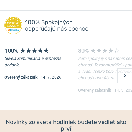
100% Spokojných
odporúčajú náš obchod
100%
80%
Skvelá komunikácia a expresné
Som spokojný s nákupom cez
dodanie.
obchod. Tovar mi prišiel v po
a včas. Všetko bolo v poriadk
Overený zákazník
•
14. 7. 2026
obchod odporúčam.
Overený zákazník
•
14. 5. 20
Novinky zo sveta hodiniek budete vedieť ako
prví