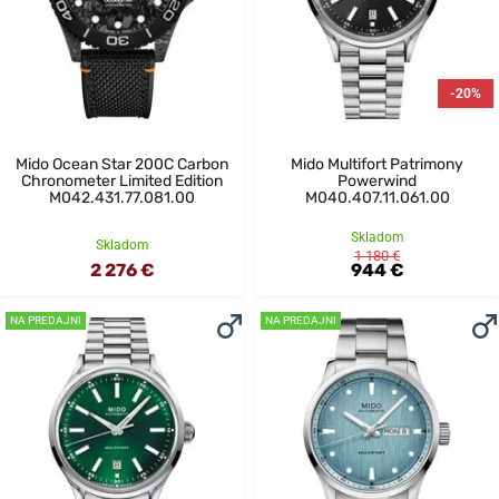
-20%
Mido Ocean Star 200C Carbon
Mido Multifort Patrimony
Chronometer Limited Edition
Powerwind
M042.431.77.081.00
M040.407.11.061.00
Skladom
Skladom
1 180 €
2 276 €
944 €
NA PREDAJNI
NA PREDAJNI