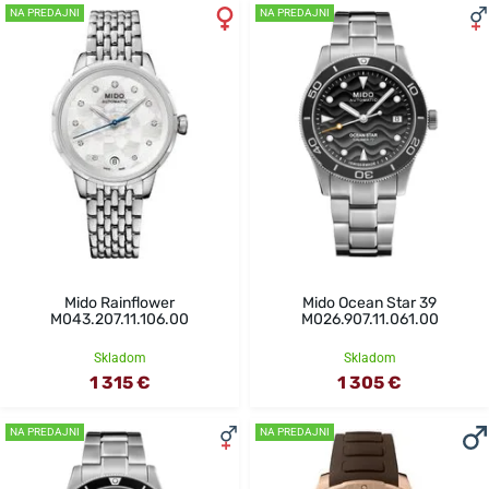
NA PREDAJNI
NA PREDAJNI
Mido Rainflower
Mido Ocean Star 39
M043.207.11.106.00
M026.907.11.061.00
Skladom
Skladom
1 315 €
1 305 €
NA PREDAJNI
NA PREDAJNI