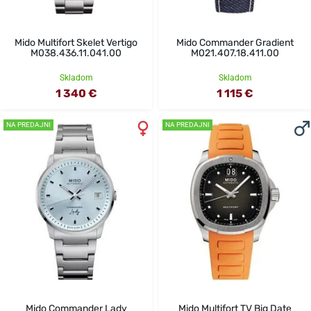
Mido Multifort Skelet Vertigo
Mido Commander Gradient
M038.436.11.041.00
M021.407.18.411.00
Skladom
Skladom
1 340 €
1 115 €
NA PREDAJNI
NA PREDAJNI
Mido Commander Lady
Mido Multifort TV Big Date