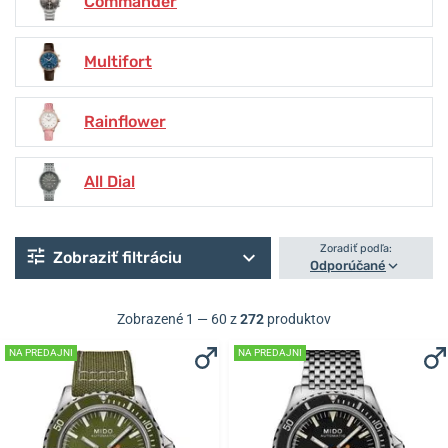
Commander
Multifort
Rainflower
All Dial
Zoradiť podľa:
Zobraziť filtráciu
Odporúčané
Zobrazené 1 — 60 z
272
produktov
NA PREDAJNI
NA PREDAJNI