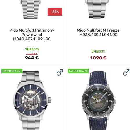
-20%
Mido Multifort Patrimony
Mido Multifort M Freeze
Powerwind
M038.430.11.041.00
M040.407.11.091.00
Skladom
Skladom
1 180 €
944 €
1 090 €
NA PREDAJNI
NA PREDAJNI