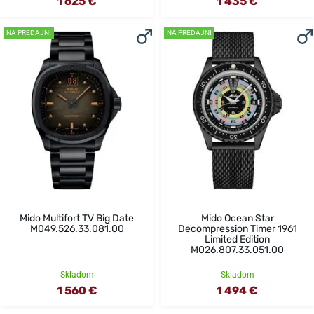
1 625 €
1 435 €
NA PREDAJNI
NA PREDAJNI
Mido Multifort TV Big Date
Mido Ocean Star
M049.526.33.081.00
Decompression Timer 1961
Limited Edition
M026.807.33.051.00
Skladom
Skladom
1 560 €
1 494 €