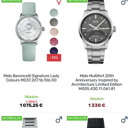
NA PREDAJNI
NA PREDAJNI
-15%
Mido Baroncelli Signature Lady
Mido Multifort 20th
Colours M037.207.16.106.00
Anniversary Inspired by
Architecture Limited Edition
M005.430.11.061.81
Skladom
Skladom
1 265 €
1 075,25 €
1 330 €
NA PREDAJNI
NA PREDAJNI