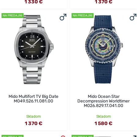
1 330 €
1 370 €
NA PREDAJNI
NA PREDAJNI
Mido Multifort TV Big Date
Mido Ocean Star
M049.526.11.081.00
Decompression Worldtimer
M026.829.17.041.00
Skladom
Skladom
1 370 €
1 580 €