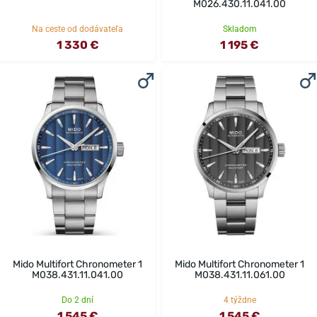
M026.430.11.041.00
Na ceste od dodávateľa
Skladom
1 330 €
1 195 €
Mido Multifort Chronometer 1
Mido Multifort Chronometer 1
M038.431.11.041.00
M038.431.11.061.00
Do 2 dní
4 týždne
1 545 €
1 545 €