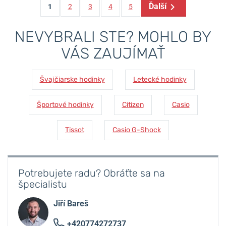
Ďalší
1
2
3
4
5
NEVYBRALI STE? MOHLO BY
VÁS ZAUJÍMAŤ
Švajčiarske hodinky
Letecké hodinky
Športové hodinky
Citizen
Casio
Tissot
Casio G-Shock
Potrebujete radu? Obráťte sa na
špecialistu
Jiří Bareš
+420774272737