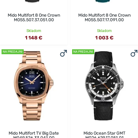
Mido Multifort 8 One Crown
Mido Multifort 8 One Crown
M055.507.37.051.00
M055.507.17.091.00
Skladom
Skladom
1 148 €
1 003 €
NA PREDAJNI
NA PREDAJNI
Mido Multifort TV Big Date
Mido Ocean Star GMT
M049.526.33.041.00
M026.629.17.051.01