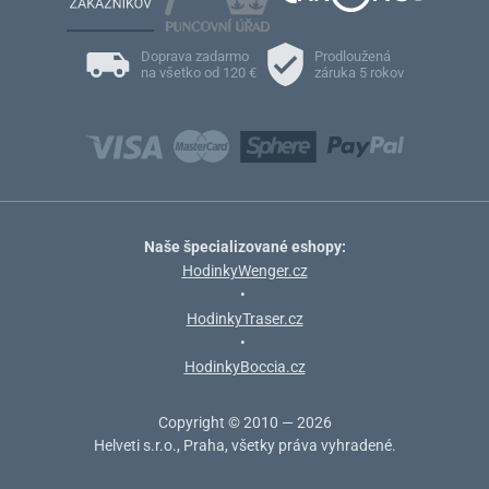
Doprava zadarmo
Prodloužená
na všetko od 120 €
záruka 5 rokov
Naše špecializované eshopy:
HodinkyWenger.cz
•
HodinkyTraser.cz
•
HodinkyBoccia.cz
Copyright © 2010 — 2026
Helveti s.r.o., Praha, všetky práva vyhradené.