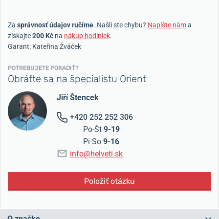
Za
správnosť údajov ručíme
. Našli ste chybu?
Napíšte nám
a
získajte
200 Kč
na
nákup hodiniek
.
Garant: Kateřina Žváček
POTREBUJETE PORADIŤ?
Obráťte sa na špecialistu Orient
Jiří Štencek
+420 252 252 306
Po-Št
9-19
Pi-So
9-16
info@helveti.sk
Položiť otázku
O značke