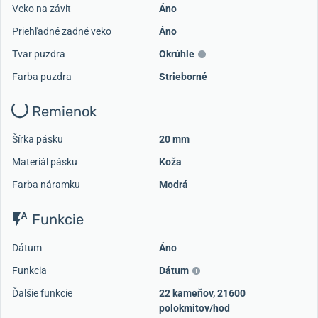
Veko na závit
Áno
Priehľadné zadné veko
Áno
Tvar puzdra
Okrúhle
Farba puzdra
Strieborné
Remienok
Šírka pásku
20 mm
Materiál pásku
Koža
Farba náramku
Modrá
Funkcie
Dátum
Áno
Funkcia
Dátum
Ďalšie funkcie
22 kameňov, 21600
polokmitov/hod