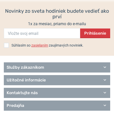
Populárne modelové rady Orient
Novinky zo sveta hodiniek budete vedieť ako
prví
Sports
Classic
1x za mesiac, priamo do e-mailu
Bambino
Multi-Year Calendar
Prihlásenie
Contemporary
Revival
Súhlasím so
zasielaním
zaujímavých noviniek.
Remienky Orient
Služby zákazníkom
Užitočné informácie
Kontaktujte nás
Predajňa