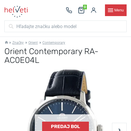
0
Menu
Značky
Orient
Contemporary
Orient Contemporary RA-
AC0E04L
PREDAJ BOL