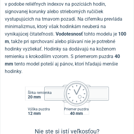
v podobe reliéfnych indexov na pozíciách hodín,
signovanej korunky alebo strieborných ručičiek
vystupujúcich na tmavom pozadí.
Na ciferníku prevláda
minimalizmus, ktorý však hodinkám neuberá na
vynikajúcej čitateľnosti.
Vodotesnosť
tohto modelu je
100
m
, takže pri sprchovaní alebo plávaní nie je potrebné
hodinky vyzliekať. Hodinky sa dodávajú na koženom
remienku s krokodílím vzorom. S priemerom puzdra
40
mm
tento model poteší aj pánov, ktorí hľadajú menšie
hodinky.
Šírka remienka
20 mm
Výška puzdra
Priemer puzdra
12 mm
40 mm
Nie ste si istí veľkosťou?