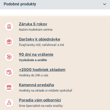
Podobné produkty
NA PREDAJNI
NA PREDAJNI
Záruka 5 rokov
Našim hodinkám veríme
Darčeky k objednávke
Švajčiarsky nôž, naťahovač a iné
90 dní na vrátenie
Vyskúšate a uvidíte
+2500 hodiniek skladom
Orient Contemporary Stretto
Orient Contemporary Stretto
Hodinky do 24h u vás
Sun & Moon RA-AK0316L
Sun & Moon RA-AK0313Y
Special Edition
Kamenná predajňa
Hodinky na sklade si môžete vyskúšať
Skladom
Skladom
468 €
468 €
Poradia vám odborníci
Sme špecialisti na naše značky