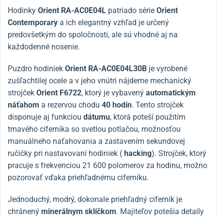
Hodinky
Orient
RA-AC0E04L
patria
do série
Orient
Contemporary
a ich elegantný vzhľad je určený
predovšetkým do spoločnosti, ale sú vhodné aj na
každodenné nosenie.
Puzdro hodiniek
Orient
RA-AC0E04L30B
je vyrobené
z
ušľachtilej ocele a v jeho vnútri nájdeme mechanický
strojček
Orient F6722
, ktorý je vybavený
automatickým
náťahom
a rezervou chodu
40 hodín
. Tento strojček
disponuje aj funkciou
dátumu
, ktorá poteší použitím
tmavého ciferníka so svetlou potlačou, možnosťou
manuálneho naťahovania a zastavením sekundovej
ručičky pri nastavovaní hodiniek (
hacking
). Strojček, ktorý
pracuje s frekvenciou 21 600 polomerov za hodinu, možno
pozorovať vďaka priehľadnému ciferníku.
Jednoduchý, modrý, dokonale priehľadný ciferník je
chránený
minerálnym sklíčkom
. Majiteľov potešia detaily