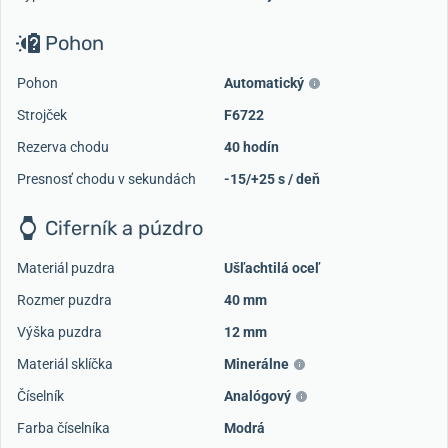
Pohon
Pohon
Automatický
Strojček
F6722
Rezerva chodu
40 hodín
Presnosť chodu v sekundách
-15/+25 s / deň
Ciferník a púzdro
Materiál puzdra
Ušľachtilá oceľ
Rozmer puzdra
40 mm
Výška puzdra
12 mm
Materiál sklíčka
Minerálne
Číselník
Analógový
Farba číselníka
Modrá