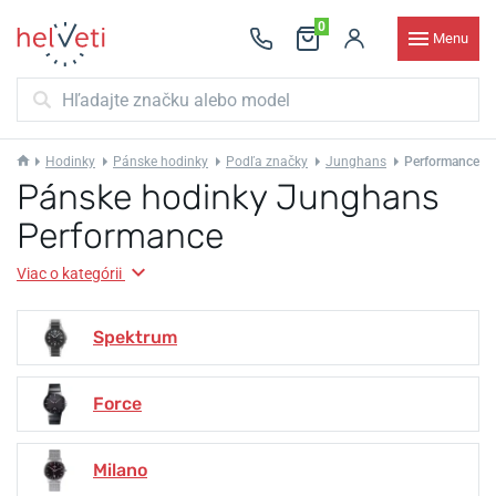
0
Menu
Hodinky
Pánske hodinky
Podľa značky
Junghans
Performance
Pánske hodinky Junghans
Performance
Viac o kategórii
Spektrum
Force
Milano