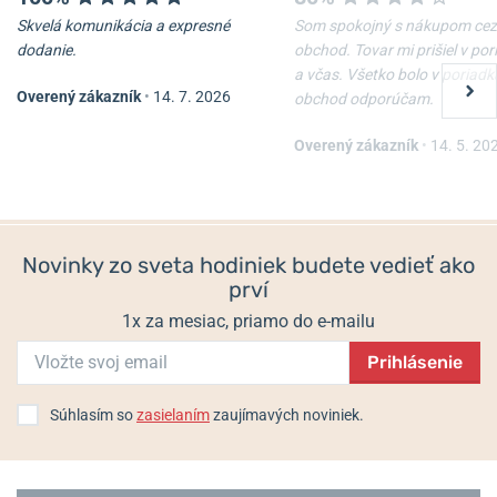
Skvelá komunikácia a expresné
Som spokojný s nákupom cez
dodanie.
obchod. Tovar mi prišiel v po
a včas. Všetko bolo v poriadk
Overený zákazník
•
14. 7. 2026
obchod odporúčam.
Overený zákazník
•
14. 5. 20
Novinky zo sveta hodiniek budete vedieť ako
prví
1x za mesiac, priamo do e-mailu
Prihlásenie
Súhlasím so
zasielaním
zaujímavých noviniek.