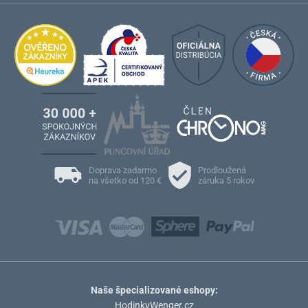
Doprava zadarmo
Prodloužená
na všetko od 120 €
záruka 5 rokov
Naše špecializované eshopy:
HodinkyWenger.cz