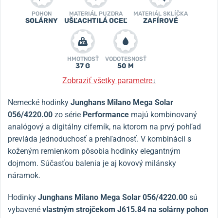
POHON
MATERIÁL PUZDRA
MATERIÁL SKLÍČKA
SOLÁRNY
UŠĽACHTILÁ OCEĽ
ZAFÍROVÉ
HMOTNOSŤ
VODOTESNOSŤ
37 G
50 M
Zobraziť všetky parametre
↓
Nemecké hodinky
Junghans Milano Mega Solar
056/4220.00
zo série
Performance
majú kombinovaný
analógový a digitálny ciferník, na ktorom na prvý pohľad
prevláda jednoduchosť a prehľadnosť. V kombinácii s
koženým remienkom pôsobia hodinky elegantným
dojmom. Súčasťou balenia je aj kovový milánsky
náramok.
Hodinky
Junghans Milano Mega Solar 056/4220.00
sú
vybavené
vlastným strojčekom J615.84 na solárny pohon