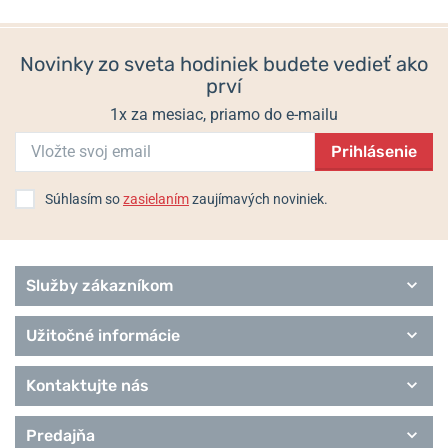
Hodiny Max Bill
790 €
440 €
Sport
Novinky zo sveta hodiniek budete vedieť ako
prví
1x za mesiac, priamo do e-mailu
Prihlásenie
Súhlasím so
zasielaním
zaujímavých noviniek.
Služby zákazníkom
Užitočné informácie
Kontaktujte nás
Predajňa