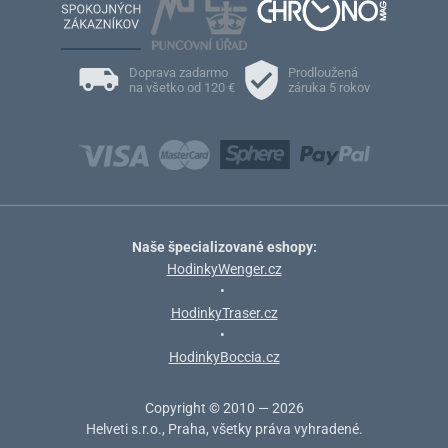
Doprava zadarmo
Prodloužená
na všetko od 120 €
záruka 5 rokov
Naše špecializované eshopy:
HodinkyWenger.cz
•
HodinkyTraser.cz
•
HodinkyBoccia.cz
Copyright © 2010 — 2026
Helveti s.r.o., Praha, všetky práva vyhradené.