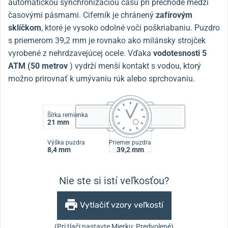
automatickou synchronizáciou času pri prechode medzi
časovými pásmami. Ciferník je chránený
zafírovým
sklíčkom
, ktoré je vysoko odolné voči poškriabaniu. Puzdro
s priemerom 39,2 mm je rovnako ako milánsky strojček
vyrobené z nehrdzavejúcej ocele. Vďaka
vodotesnosti 5
ATM (50 metrov
) vydrží menší kontakt s vodou, ktorý
možno prirovnať k umývaniu rúk alebo sprchovaniu.
Šírka remienka
21 mm
Výška puzdra
Priemer puzdra
8,4 mm
39,2 mm
Nie ste si istí veľkosťou?
Vytlačiť vzory veľkostí
(Pri tlači nastavte Mierku: Predvolené)