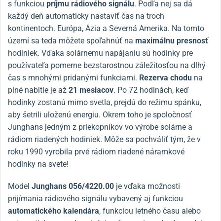
s funkciou
príjmu rádiového signálu
. Podľa nej sa dá
každý deň automaticky nastaviť čas na troch
kontinentoch. Európa, Ázia a Severná Amerika. Na tomto
území sa teda môžete spoľahnúť na
maximálnu presnosť
hodiniek. Vďaka solárnemu napájaniu sú hodinky pre
používateľa pomerne bezstarostnou záležitosťou na dlhý
čas s mnohými pridanými funkciami.
Rezerva chodu
na
plné nabitie je až
21 mesiacov
. Po 72 hodinách, keď
hodinky zostanú mimo svetla, prejdú do režimu spánku,
aby šetrili uloženú energiu. Okrem toho je spoločnosť
Junghans jedným z priekopníkov vo výrobe solárne a
rádiom riadených hodiniek. Môže sa pochváliť tým, že v
roku 1990 vyrobila prvé rádiom riadené náramkové
hodinky na svete!
Model
Junghans 056/4220.00
je vďaka možnosti
prijímania rádiového signálu vybavený aj funkciou
automatického kalendára
, funkciou letného času alebo