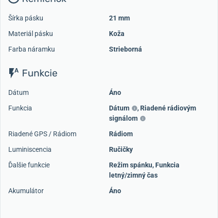
Šírka pásku
21 mm
Materiál pásku
Koža
Farba náramku
Strieborná
Funkcie
Dátum
Áno
Funkcia
Dátum
,
Riadené rádiovým
signálom
Riadené GPS / Rádiom
Rádiom
Luminiscencia
Ručičky
Ďalšie funkcie
Režim spánku, Funkcia
letný/zimný čas
Akumulátor
Áno