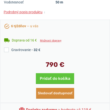
Vodotesnosť
50 m
Podrobný popis produktu
↓
6 týždňov
— u vás
Doprava od 16 €
Možnosti dopravy
Gravírovanie
- 32 €
790 €
Pridať do košíka
Sledovať dostupnosť
Darčeky zadarmo
v hodnote až 119 €