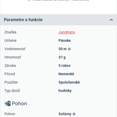
Parametre a funkcie
Značka
Junghans
Určenie
Pánske
Vodotesnosť
50 m
Hmotnosť
37 g
Záruka
5 rokov
Pôvod
Nemecké
Použitie
Spoločenské
Typ zboží
hodinky
Pohon
Pohon
Solárny