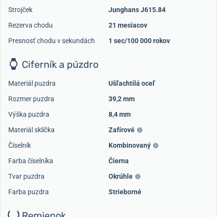
Strojček
Junghans J615.84
Rezerva chodu
21 mesiacov
Presnosť chodu v sekundách
1 sec/100 000 rokov
Ciferník a púzdro
Materiál puzdra
Ušľachtilá oceľ
Rozmer puzdra
39,2 mm
Výška puzdra
8,4 mm
Materiál sklíčka
Zafírové
Číselník
Kombinovaný
Farba číselníka
Čierna
Tvar puzdra
Okrúhle
Farba puzdra
Strieborné
Remienok