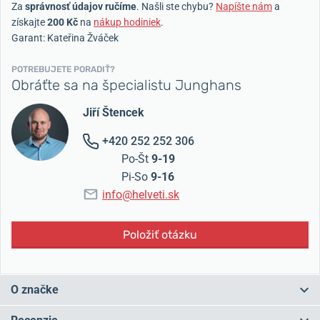
Za
správnosť údajov ručíme
. Našli ste chybu?
Napíšte nám
a
získajte
200 Kč
na
nákup hodiniek
.
Garant: Kateřina Žváček
POTREBUJETE PORADIŤ?
Obráťte sa na špecialistu Junghans
Jiří Štencek
+420 252 252 306
Po-Št
9-19
Pi-So
9-16
info@helveti.sk
Položiť otázku
O značke
Junghans – nemecká tradícia od roku 1861. Hodinky Junghans