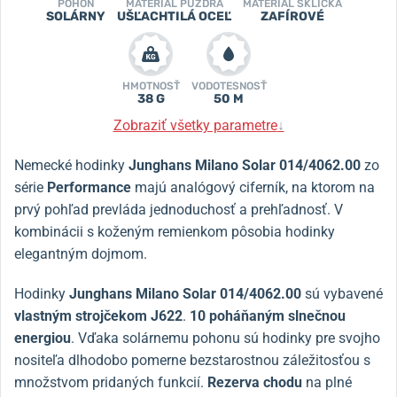
POHON
MATERIÁL PUZDRA
MATERIÁL SKLÍČKA
SOLÁRNY
UŠĽACHTILÁ OCEĽ
ZAFÍROVÉ
HMOTNOSŤ
VODOTESNOSŤ
38 G
50 M
Zobraziť všetky parametre
↓
Nemecké hodinky
Junghans Milano Solar
014/4062.00
zo
série
Performance
majú analógový ciferník, na ktorom na
prvý pohľad prevláda jednoduchosť a prehľadnosť. V
kombinácii s koženým remienkom pôsobia hodinky
elegantným dojmom.
Hodinky
Junghans Milano Solar
014/4062.00
sú vybavené
vlastným strojčekom J622
.
10 poháňaným slnečnou
energiou
. Vďaka solárnemu pohonu sú hodinky pre svojho
nositeľa dlhodobo pomerne bezstarostnou záležitosťou s
množstvom pridaných funkcií.
Rezerva chodu
na plné