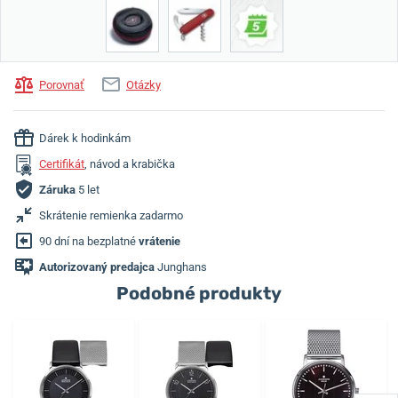
Porovnať
Otázky
Dárek k hodinkám
Certifikát
, návod a krabička
Záruka
5 let
Skrátenie remienka zadarmo
90 dní na bezplatné
vrátenie
Autorizovaný predajca
Junghans
Podobné produkty