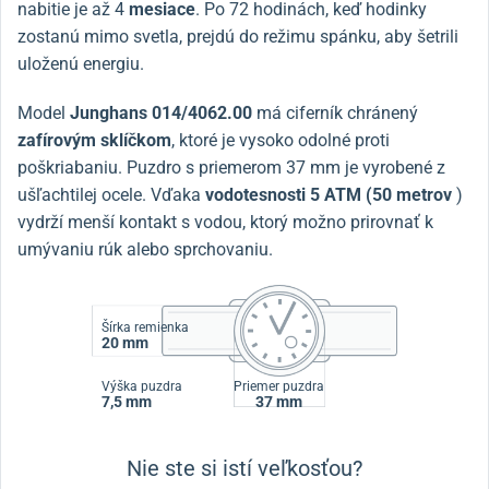
nabitie je až 4
mesiace
. Po 72 hodinách, keď hodinky
zostanú mimo svetla, prejdú do režimu spánku, aby šetrili
uloženú energiu.
Model
Junghans
014/4062.00
má ciferník chránený
zafírovým sklíčkom
, ktoré je vysoko odolné proti
poškriabaniu. Puzdro s priemerom 37 mm je vyrobené z
ušľachtilej ocele. Vďaka
vodotesnosti 5 ATM (50 metrov
)
vydrží menší kontakt s vodou, ktorý možno prirovnať k
umývaniu rúk alebo sprchovaniu.
Šírka remienka
20 mm
Výška puzdra
Priemer puzdra
7,5 mm
37 mm
Nie ste si istí veľkosťou?