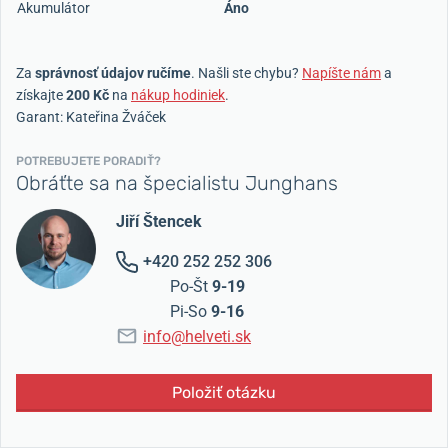
Akumulátor
Áno
Za
správnosť údajov ručíme
. Našli ste chybu?
Napíšte nám
a
získajte
200 Kč
na
nákup hodiniek
.
Garant: Kateřina Žváček
POTREBUJETE PORADIŤ?
Obráťte sa na špecialistu Junghans
Jiří Štencek
+420 252 252 306
Po-Št
9-19
Pi-So
9-16
info@helveti.sk
Položiť otázku