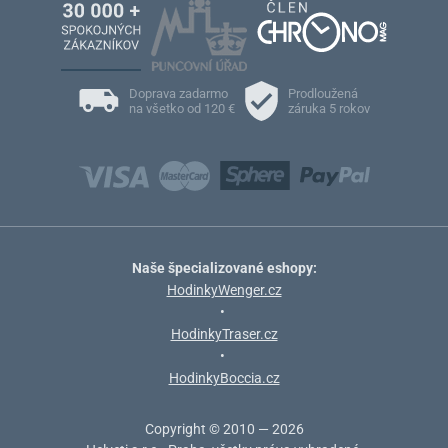
Doprava zadarmo
Prodloužená
na všetko od 120 €
záruka 5 rokov
Naše špecializované eshopy:
HodinkyWenger.cz
•
HodinkyTraser.cz
•
HodinkyBoccia.cz
Copyright © 2010 — 2026