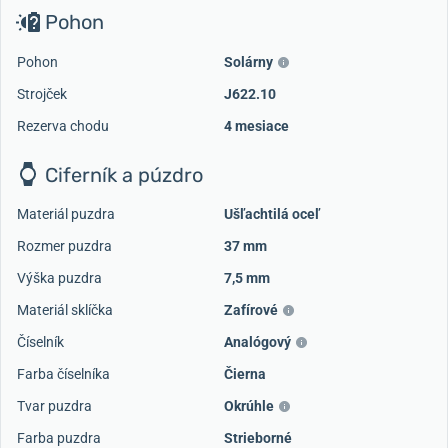
Pohon
Pohon
Solárny
Strojček
J622.10
Rezerva chodu
4 mesiace
Ciferník a púzdro
Materiál puzdra
Ušľachtilá oceľ
Rozmer puzdra
37 mm
Výška puzdra
7,5 mm
Materiál sklíčka
Zafírové
Číselník
Analógový
Farba číselníka
Čierna
Tvar puzdra
Okrúhle
Farba puzdra
Strieborné