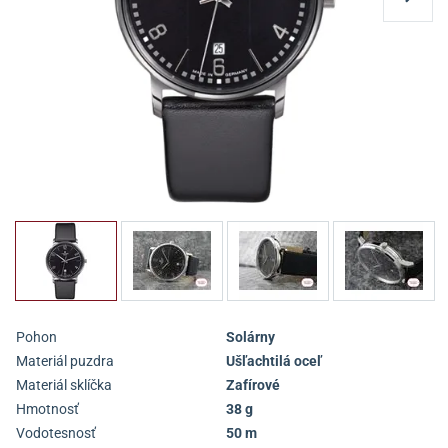
Pohon
Solárny
Materiál puzdra
Ušľachtilá oceľ
Materiál sklíčka
Zafírové
Hmotnosť
38 g
Vodotesnosť
50 m