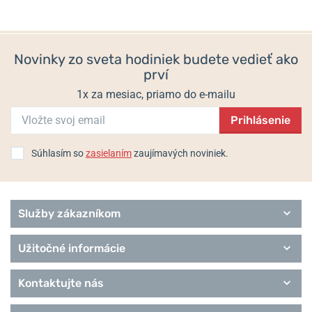
Form
6 týždňov
6 týždňov
Performance
790 €
790 €
Hodiny Max Bill
Novinky zo sveta hodiniek budete vedieť ako
Sport
prví
1x za mesiac, priamo do e-mailu
Prihlásenie
Súhlasím so
zasielaním
zaujímavých noviniek.
Služby zákazníkom
Užitočné informácie
Kontaktujte nás