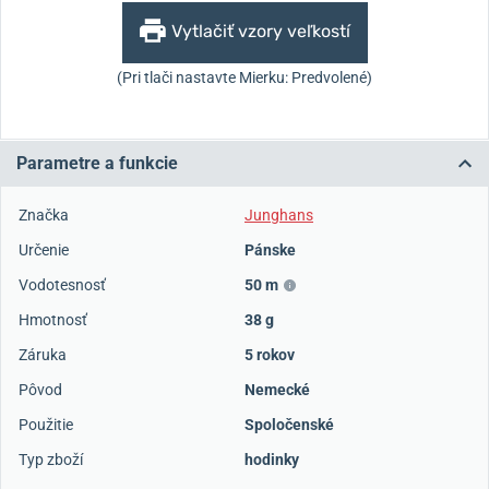
Vytlačiť vzory veľkostí
(Pri tlači nastavte Mierku: Predvolené)
Parametre a funkcie
Značka
Junghans
Určenie
Pánske
Vodotesnosť
50 m
Hmotnosť
38 g
Záruka
5 rokov
Pôvod
Nemecké
Použitie
Spoločenské
Typ zboží
hodinky