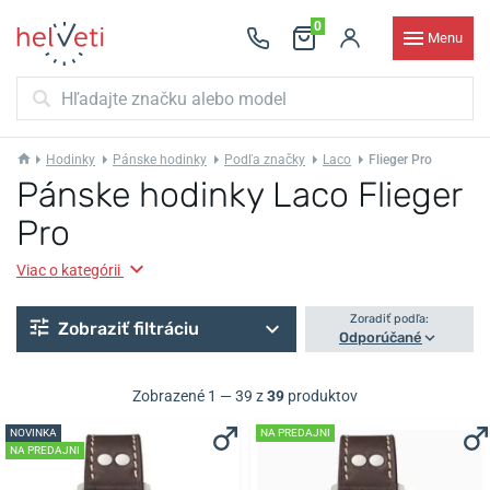
0
Menu
Hodinky
Pánske hodinky
Podľa značky
Laco
Flieger Pro
Pánske hodinky Laco Flieger
Pro
Viac o kategórii
Zoradiť podľa:
Zobraziť filtráciu
Odporúčané
Zobrazené 1 — 39 z
39
produktov
NOVINKA
NA PREDAJNI
NA PREDAJNI