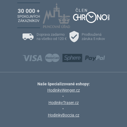
Doprava zadarmo
Prodloužená
na všetko od 120 €
záruka 5 rokov
Naše špecializované eshopy:
HodinkyWenger.cz
•
HodinkyTraser.cz
•
HodinkyBoccia.cz