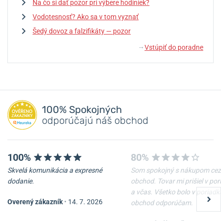
Na čo si dať pozor pri výbere hodiniek?
Vodotesnosť? Ako sa v tom vyznať
Šedý dovoz a falzifikáty — pozor
Vstúpiť do poradne
↓
100% Spokojných
odporúčajú náš obchod
100%
80%
Skvelá komunikácia a expresné
Som spokojný s nákupom cez
dodanie.
obchod. Tovar mi prišiel v po
a včas. Všetko bolo v poriadk
Overený zákazník
•
14. 7. 2026
obchod odporúčam.