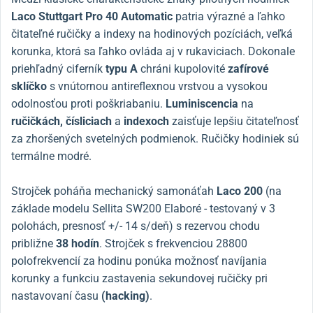
Laco Stuttgart Pro 40 Automatic
patria výrazné a ľahko
čitateľné ručičky a indexy na hodinových pozíciách, veľká
korunka, ktorá sa ľahko ovláda aj v rukaviciach. Dokonale
priehľadný ciferník
typu A
chráni kupolovité
zafírové
sklíčko
s vnútornou antireflexnou vrstvou a vysokou
odolnosťou proti poškriabaniu.
Luminiscencia
na
ručičkách, čísliciach
a
indexoch
zaisťuje lepšiu čitateľnosť
za zhoršených svetelných podmienok. Ručičky hodiniek sú
termálne modré.
Strojček poháňa mechanický samonáťah
Laco 200
(na
základe modelu Sellita SW200 Elaboré - testovaný v 3
polohách, presnosť +/- 14 s/deň) s rezervou chodu
približne
38 hodín
. Strojček s frekvenciou 28800
polofrekvencií za hodinu ponúka možnosť navíjania
korunky a funkciu zastavenia sekundovej ručičky pri
nastavovaní času
(hacking)
.