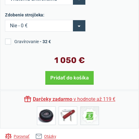
úprava - 0 €
Zdobenie strojčeka:
Nie - 0 €
Gravírovanie
- 32 €
1 050 €
Pridať do košíka
Darčeky zadarmo
v hodnote až 119 €
Porovnať
Otázky