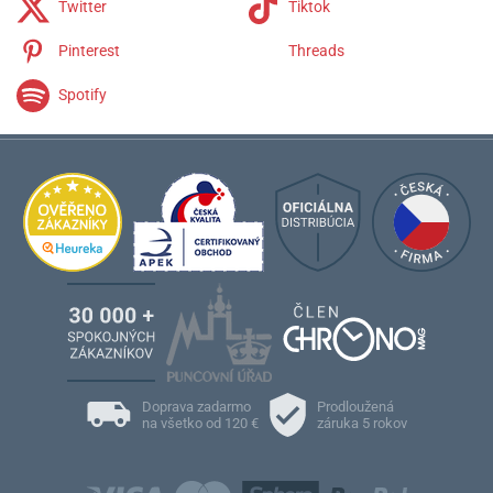
Twitter
Tiktok
Pinterest
Threads
Spotify
Doprava zadarmo
Prodloužená
na všetko od 120 €
záruka 5 rokov