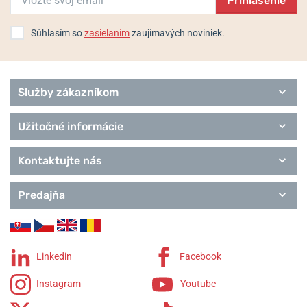
Prihlásenie
Flieger Pro
Pilot Original
Pilot Basic
Súhlasím so
zasielaním
zaujímavých noviniek.
Pilot Special Models
Marine
Squad
Služby zákazníkom
Chronographs
Edition
Classics
Užitočné informácie
Remienky Laco
Kontaktujte nás
Predajňa
Linkedin
Facebook
Instagram
Youtube