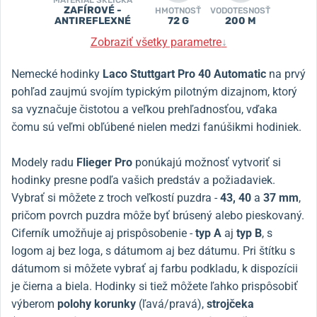
ZAFÍROVÉ -
HMOTNOSŤ
VODOTESNOSŤ
ANTIREFLEXNÉ
72 G
200 M
Zobraziť všetky parametre
↓
Nemecké hodinky
Laco Stuttgart Pro 40 Automatic
na prvý
pohľad zaujmú svojím typickým pilotným dizajnom, ktorý
sa vyznačuje čistotou a veľkou prehľadnosťou, vďaka
čomu sú veľmi obľúbené nielen medzi fanúšikmi hodiniek.
Modely radu
Flieger Pro
ponúkajú možnosť vytvoriť si
hodinky presne podľa vašich predstáv a požiadaviek.
Vybrať si môžete z troch veľkostí puzdra -
43, 40
a
37 mm
,
pričom povrch puzdra môže byť brúsený alebo pieskovaný.
Ciferník umožňuje aj prispôsobenie -
typ A
aj
typ B
, s
logom aj bez loga, s dátumom aj bez dátumu. Pri štítku s
dátumom si môžete vybrať aj farbu podkladu, k dispozícii
je čierna a biela. Hodinky si tiež môžete ľahko prispôsobiť
výberom
polohy korunky
(ľavá/pravá),
strojčeka