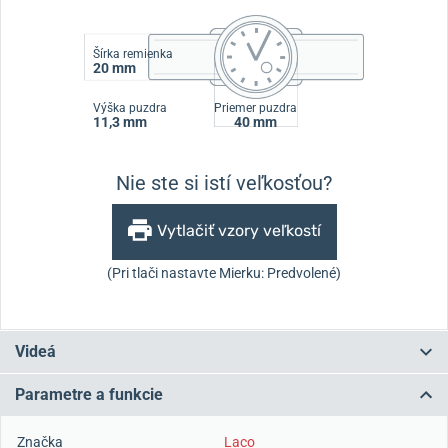
Šírka remienka
20 mm
Výška puzdra
Priemer puzdra
11,3 mm
40 mm
Nie ste si istí veľkosťou?
Vytlačiť vzory veľkostí
(Pri tlači nastavte Mierku: Predvolené)
Videá
Parametre a funkcie
Značka
Laco