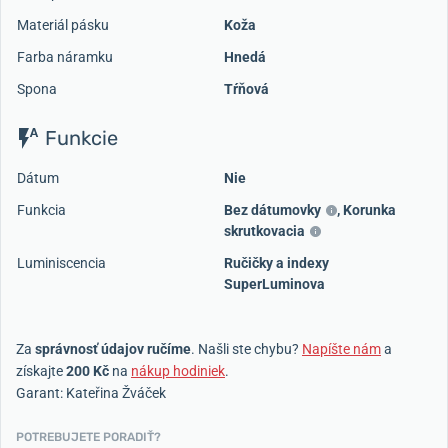
Materiál pásku
Koža
Farba náramku
Hnedá
Spona
Tŕňová
Funkcie
Dátum
Nie
Funkcia
Bez dátumovky
,
Korunka
skrutkovacia
Luminiscencia
Ručičky a indexy
SuperLuminova
Za
správnosť údajov ručíme
. Našli ste chybu?
Napíšte nám
a
získajte
200 Kč
na
nákup hodiniek
.
Garant: Kateřina Žváček
POTREBUJETE PORADIŤ?