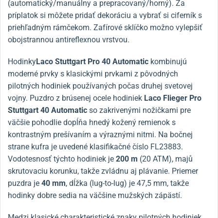
(automatický/manuálny a prepracovaný/horný). Za
príplatok si môžete pridať dekoráciu a vybrať si ciferník s
priehľadným rámčekom. Zafírové sklíčko možno vylepšiť
obojstrannou antireflexnou vrstvou.
Hodinky
Laco Stuttgart Pro 40 Automatic
kombinujú
moderné prvky s klasickými prvkami z pôvodných
pilotných hodiniek používaných počas druhej svetovej
vojny. Puzdro z brúsenej ocele hodiniek
Laco Flieger Pro
Stuttgart 40 Automatic
so zakrivenými nožičkami pre
väčšie pohodlie dopĺňa hnedý kožený remienok s
kontrastným prešívaním a výraznými nitmi. Na bočnej
strane kufra je uvedené klasifikačné číslo FL23883.
Vodotesnosť týchto hodiniek je
200 m
(20 ATM), majů
skrutovaciu korunku, takže zvládnu aj plávanie. Priemer
puzdra je
40 mm
, dĺžka (lug-to-lug) je 47,5 mm, takže
hodinky dobre sedia na väčšine mužských zápästí.
Medzi klasické charakteristické znaky pilotných hodiniek