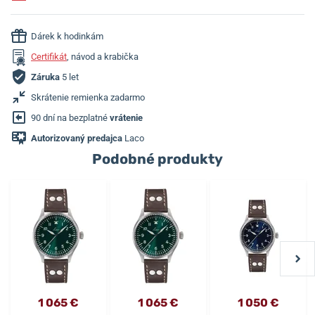
Dárek k hodinkám
Certifikát
, návod a krabička
Záruka
5 let
Skrátenie remienka zadarmo
90 dní na bezplatné
vrátenie
Autorizovaný predajca
Laco
Podobné produkty
1 065 €
1 065 €
1 050 €