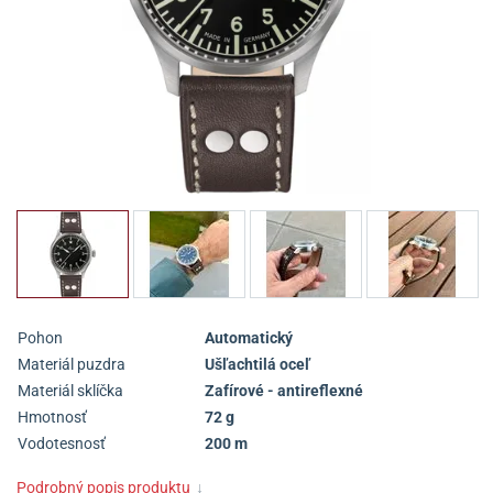
Pohon
Automatický
Materiál puzdra
Ušľachtilá oceľ
Materiál sklíčka
Zafírové - antireflexné
Hmotnosť
72 g
Vodotesnosť
200 m
Podrobný popis produktu
↓