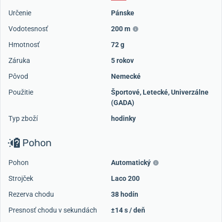
Určenie
Pánske
Vodotesnosť
200 m
Hmotnosť
72 g
Záruka
5 rokov
Pôvod
Nemecké
Použitie
Športové
,
Letecké
,
Univerzálne
(GADA)
Typ zboží
hodinky
Pohon
Pohon
Automatický
Strojček
Laco 200
Rezerva chodu
38 hodín
Presnosť chodu v sekundách
±14 s / deň