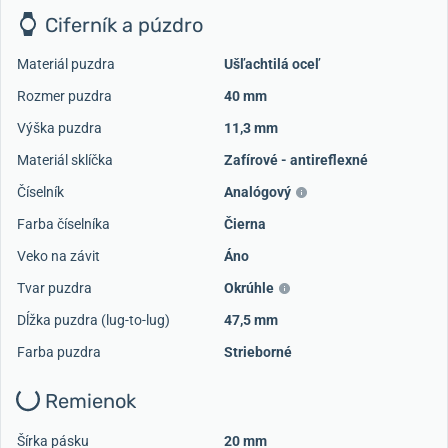
Ciferník a púzdro
Materiál puzdra
Ušľachtilá oceľ
Rozmer puzdra
40 mm
Výška puzdra
11,3 mm
Materiál sklíčka
Zafírové - antireflexné
Číselník
Analógový
Farba číselníka
Čierna
Veko na závit
Áno
Tvar puzdra
Okrúhle
Dĺžka puzdra (lug-to-lug)
47,5 mm
Farba puzdra
Strieborné
Remienok
Šírka pásku
20 mm