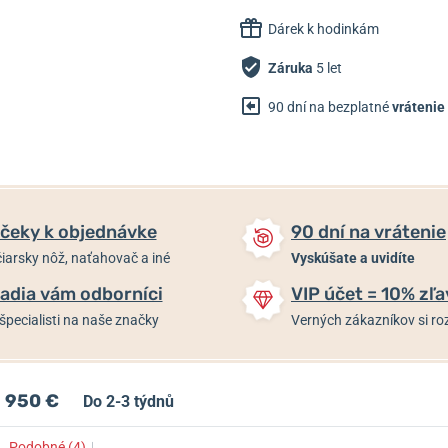
Dárek k hodinkám
Záruka
5 let
90 dní na bezplatné
vrátenie
čeky k objednávke
90 dní na vrátenie
iarsky nôž, naťahovač a iné
Vyskúšate a uvidíte
adia vám odborníci
VIP účet = 10% zľa
špecialisti na naše značky
Verných zákazníkov si 
950 €
Do 2-3 týdnů
↓
Podobné (4)