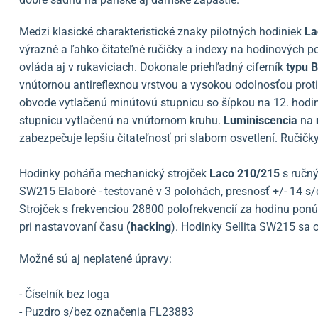
Medzi klasické charakteristické znaky pilotných hodiniek
La
výrazné a ľahko čitateľné ručičky a indexy na hodinových po
ovláda aj v rukaviciach. Dokonale priehľadný ciferník
typu B
vnútornou antireflexnou vrstvou a vysokou odolnosťou proti
obvode vytlačenú minútovú stupnicu so šípkou na 12. hodine
stupnicu vytlačenú na vnútornom kruhu.
Luminiscencia
na
zabezpečuje lepšiu čitateľnosť pri slabom osvetlení. Ručičk
Hodinky poháňa mechanický strojček
Laco 210/215
s ručn
SW215 Elaboré - testované v 3 polohách, presnosť +/- 14 s/
Strojček s frekvenciou 28800 polofrekvencií za hodinu pon
pri nastavovaní času
(hacking
). Hodinky Sellita SW215 sa
Možné sú aj neplatené úpravy:
- Číselník bez loga
- Puzdro s/bez označenia FL23883