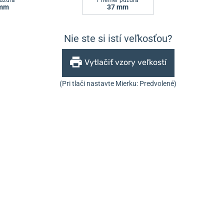
uzdra
Priemer puzdra
 mm
37 mm
Nie ste si istí veľkosťou?
Vytlačiť vzory veľkostí
(Pri tlači nastavte Mierku: Predvolené)