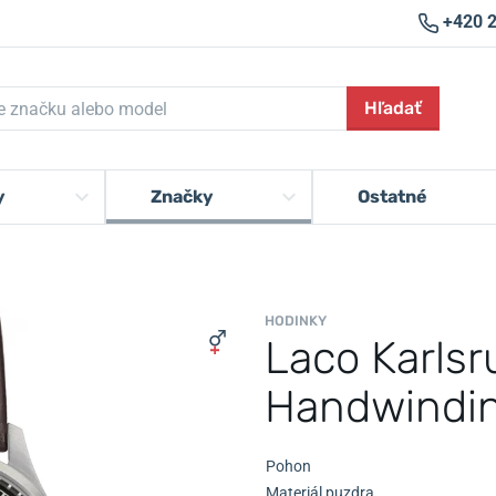
+420 
Hľadať
y
Značky
Ostatné
HODINKY
Laco Karlsr
Handwindi
Pohon
Materiál puzdra