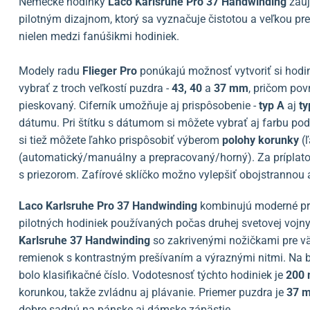
Nemecké hodinky
Laco Karlsruhe Pro 37 Handwinding
zauj
pilotným dizajnom, ktorý sa vyznačuje čistotou a veľkou 
nielen medzi fanúšikmi hodiniek.
Modely radu
Flieger Pro
ponúkajú možnosť vytvoriť si hodin
vybrať z troch veľkostí puzdra -
43, 40
a
37 mm
, pričom po
pieskovaný. Ciferník umožňuje aj prispôsobenie -
typ A
aj
ty
dátumu. Pri štítku s dátumom si môžete vybrať aj farbu podkl
si tiež môžete ľahko prispôsobiť výberom
polohy korunky
(ľ
(automatický/manuálny a prepracovaný/horný). Za príplatok
s priezorom. Zafírové sklíčko možno vylepšiť obojstrannou a
Laco Karlsruhe Pro 37 Handwinding
kombinujú moderné prv
pilotných hodiniek používaných počas druhej svetovej vojny
Karlsruhe 37 Handwinding
so zakrivenými nožičkami pre v
remienok s kontrastným prešívaním a výraznými nitmi. Na b
bolo klasifikačné číslo. Vodotesnosť týchto hodiniek je
200
korunkou, takže zvládnu aj plávanie. Priemer puzdra je
37 
dobre sadnú na pánske aj dámske zápästie.