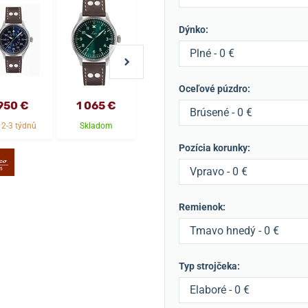
Dýnko:
Plné - 0 €
Oceľové púzdro:
1 218 €
950 €
1 065 €
1 235 €
1 094 €
Brúsené - 0 €
 2-3 týdnů
Skladom
Skladom
Skladom
Pozícia korunky:
Vpravo - 0 €
Remienok:
Tmavo hnedý - 0 €
Typ strojčeka:
Elaboré - 0 €