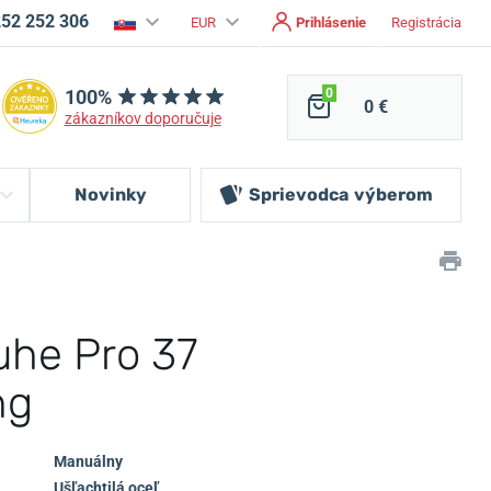
252 252 306
EUR
Prihlásenie
Registrácia
100%
0
0 €
zákazníkov doporučuje
Novinky
Sprievodca
výberom
uhe Pro 37
ng
Manuálny
Ušľachtilá oceľ