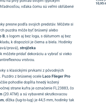
mú na prvý pohľad svojím typickým
Výška p
10,95
prehľadnosťou, vďaka čomu sú veľmi obľúbené
ky presne podľa svojich predstáv. Môžete si
vrch puzdra môže byť brúsený alebo
p B
, s logom aj bez loga, s dátumom aj bez
adu, k dispozícii je čierna a biela. Hodinky
avá/pravá),
strojčeka
 môžete pridať dekoráciu a vybrať si vieko
ntireflexnou vrstvou.
ky s klasickými prvkami z pôvodných
. Puzdro z brúsenej ocele
Laco Flieger Pro
äčšie pohodlie dopĺňa hnedý kožený
očnej strane kufra je označenie FL23883, čo
 m
(20 ATM) a sú vybavené skrutkovacou
mm
, dĺžka (lug-to-lug) je 44,5 mm,
hodinky tak