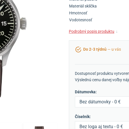
Materiál sklíčka
Hmotnosť
Vodotesnosť
Podrobný popis produktu
↓
Do 2-3 týdnů
— u vás
Dostupnosť produktu vytvoren
Výslednú cenu danej voľby náj
Dátumovka:
Bez dátumovky - 0 €
Číselník:
Bez loga aj textu - 0 €