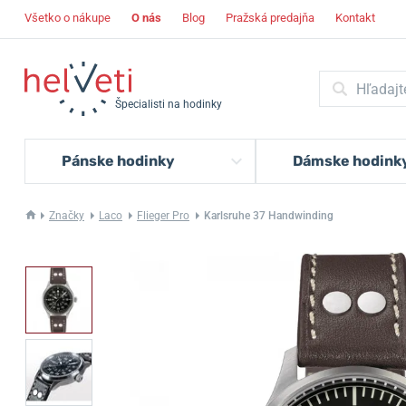
Všetko o nákupe
O nás
Blog
Pražská predajňa
Kontakt
Špecialisti na hodinky
Pánske hodinky
Dámske hodink
Značky
Laco
Flieger Pro
Karlsruhe 37 Handwinding