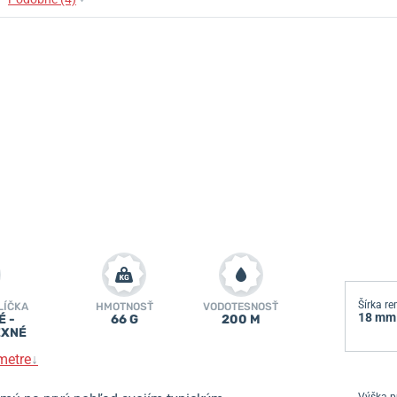
Šírka r
LÍČKA
HMOTNOSŤ
VODOTESNOSŤ
18 mm
É -
66 G
200 M
EXNÉ
metre
↓