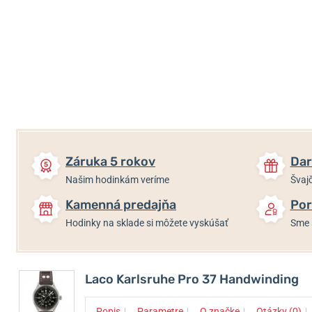
Záruka 5 rokov
Dar
Našim hodinkám veríme
Švajč
Kamenná predajňa
Por
Hodinky na sklade si môžete vyskúšať
Sme 
Laco Karlsruhe Pro 37 Handwinding
↓
↓
↓
↓
Popis
Parametre
O značke
Otázky (0)