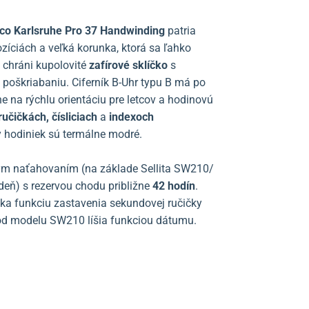
co Karlsruhe Pro 37 Handwinding
patria
zíciách a veľká korunka, ktorá sa ľahko
chráni kupolovité
zafírové sklíčko
s
 poškriabaniu. Ciferník B-Uhr typu B má po
 na rýchlu orientáciu pre letcov a hodinovú
ručičkách, čísliciach
a
indexoch
y hodiniek sú termálne modré.
ým naťahovaním (na základe Sellita SW210/
deň) s rezervou chodu približne
42 hodín
.
úka funkciu zastavenia sekundovej ručičky
 od modelu SW210 líšia funkciou dátumu.