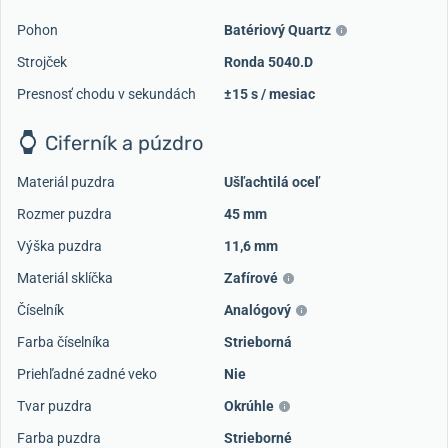
Pohon
Batériový Quartz
Strojček
Ronda 5040.D
Presnosť chodu v sekundách
±15 s / mesiac
Ciferník a púzdro
Materiál puzdra
Ušľachtilá oceľ
Rozmer puzdra
45 mm
Výška puzdra
11,6 mm
Materiál sklíčka
Zafírové
Číselník
Analógový
Farba číselníka
Strieborná
Priehľadné zadné veko
Nie
Tvar puzdra
Okrúhle
Farba puzdra
Strieborné