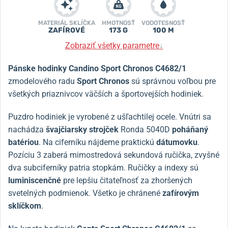
MATERIÁL SKLÍČKA
HMOTNOSŤ
VODOTESNOSŤ
ZAFÍROVÉ
173 G
100 M
Zobraziť všetky parametre
↓
Pánske hodinky Candino Sport Chronos C4682/1
z
modelového radu
Sport Chronos
sú správnou voľbou pre
všetkých priaznivcov väčších a športovejších hodiniek.
Puzdro hodiniek je vyrobené z ušľachtilej ocele. Vnútri sa
nachádza
švajčiarsky strojček
Ronda 5040D
poháňaný
batériou
. Na ciferníku nájdeme praktickú
dátumovku
.
Pozíciu 3 zaberá mimostredová sekundová ručička, zvyšné
dva subciferníky patria stopkám. Ručičky a indexy sú
luminiscenčné
pre lepšiu čitateľnosť za zhoršených
svetelných podmienok. Všetko je chránené
zafírovým
sklíčkom
.