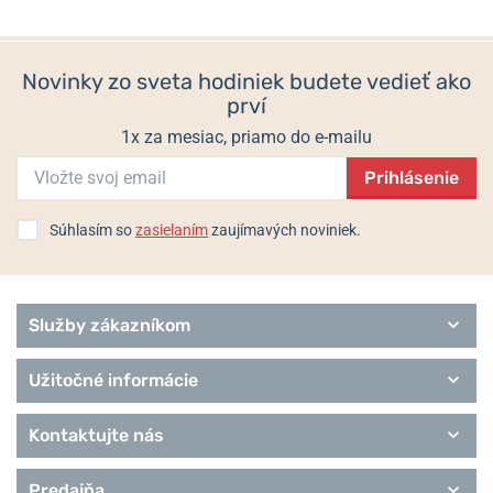
Sport Chronos
349 €
325 €
Titanium
Candino pre páry
Novinky zo sveta hodiniek budete vedieť ako
prví
1x za mesiac, priamo do e-mailu
Prihlásenie
Súhlasím so
zasielaním
zaujímavých noviniek.
Služby zákazníkom
Užitočné informácie
Kontaktujte nás
Predajňa