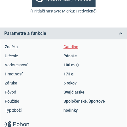
(Pri tlači nastavte Mierku: Predvolené)
Parametre a funkcie
Značka
Candino
Určenie
Pánske
Vodotesnosť
100 m
Hmotnosť
173 g
Záruka
5 rokov
Pôvod
Švajčiarske
Použitie
Spoločenské
,
Športové
Typ zboží
hodinky
Pohon