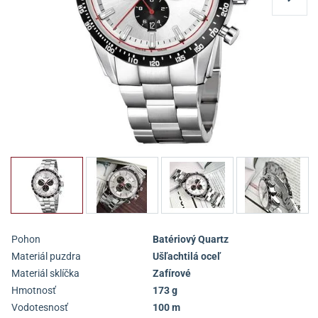
Pohon
Batériový Quartz
Materiál puzdra
Ušľachtilá oceľ
Materiál sklíčka
Zafírové
Hmotnosť
173 g
Vodotesnosť
100 m