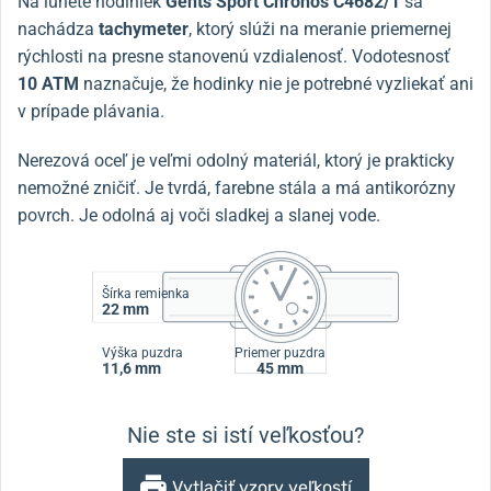
Na lunete hodiniek
Gents Sport Chronos C4682/1
sa
nachádza
tachymeter
, ktorý slúži na meranie priemernej
rýchlosti na presne stanovenú vzdialenosť. Vodotesnosť
10 ATM
naznačuje, že hodinky nie je potrebné vyzliekať ani
v prípade plávania.
Nerezová oceľ je veľmi odolný materiál, ktorý je prakticky
nemožné zničiť. Je tvrdá, farebne stála a má antikorózny
povrch. Je odolná aj voči sladkej a slanej vode.
Šírka remienka
22 mm
Výška puzdra
Priemer puzdra
11,6 mm
45 mm
Nie ste si istí veľkosťou?
Vytlačiť vzory veľkostí