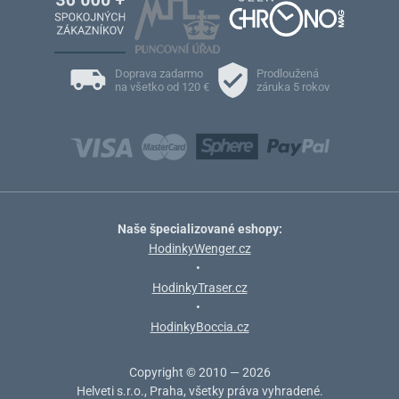
Doprava zadarmo
Prodloužená
na všetko od 120 €
záruka 5 rokov
Naše špecializované eshopy:
HodinkyWenger.cz
•
HodinkyTraser.cz
•
HodinkyBoccia.cz
Copyright © 2010 — 2026
Helveti s.r.o., Praha, všetky práva vyhradené.