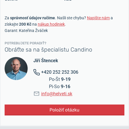
Za
správnosť údajov ručíme
. Našli ste chybu?
Napíšte nám
a
získajte
200 Kč
na
nákup hodiniek
.
Garant: Kateřina Žváček
POTREBUJETE PORADIŤ?
Obráťte sa na špecialistu Candino
Jiří Štencek
+420 252 252 306
Po-Št
9-19
Pi-So
9-16
info@helveti.sk
Položiť otázku