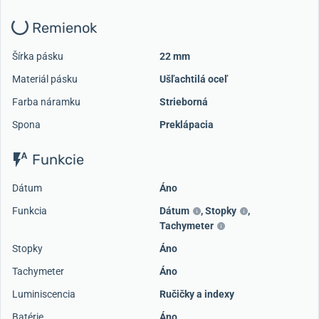
Remienok
Šírka pásku
22 mm
Materiál pásku
Ušľachtilá oceľ
Farba náramku
Strieborná
Spona
Preklápacia
Funkcie
Dátum
Áno
Funkcia
Dátum
,
Stopky
,
Tachymeter
Stopky
Áno
Tachymeter
Áno
Luminiscencia
Ručičky a indexy
Batérie
Áno