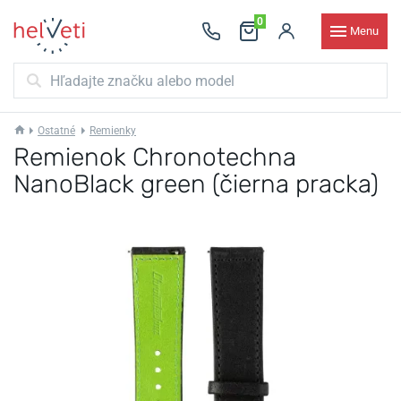
0
Menu
Ostatné
Remienky
Remienok Chronotechna
NanoBlack green (čierna pracka)