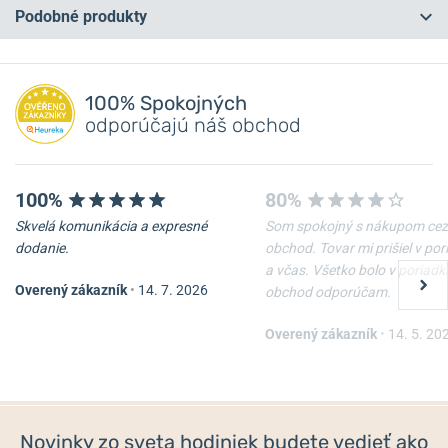
Podobné produkty
Máte otázku? Zanechajte nám komentár
NA PREDAJNI
NA PREDAJNI
Pridať dotaz
100% Spokojných
odporúčajú náš obchod
100%
80%
Skvelá komunikácia a expresné
Som spokojný s nákupom cez
dodanie.
obchod. Tovar mi prišiel v po
a včas. Všetko bolo v poriadk
Overený zákazník
•
14. 7. 2026
obchod odporúčam.
Remienok Hirsch Liberty -
Oceľový ťah Wenger
čierny
07.1022.020
Overený zákazník
•
14. 5. 20
Skladom
Skladom
54 €
67,50 €
Novinky zo sveta hodiniek budete vedieť ako