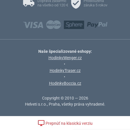
Doprava zadarmo
Prodloužená
na všetko od 120 €
záruka 5 rokov
Naše špecializované eshopy:
HodinkyWenger.cz
•
HodinkyTraser.cz
•
HodinkyBoccia.cz
Copyright © 2010 — 2026
Helveti s.r.o., Praha, všetky práva vyhradené.
Prepnúť na klasickú verziu