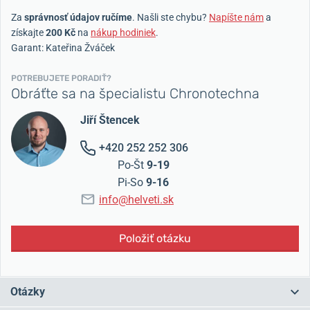
Za
správnosť údajov ručíme
. Našli ste chybu?
Napíšte nám
a
získajte
200 Kč
na
nákup hodiniek
.
Garant: Kateřina Žváček
POTREBUJETE PORADIŤ?
Obráťte sa na špecialistu Chronotechna
Jiří Štencek
+420 252 252 306
Po-Št
9-19
Pi-So
9-16
info@helveti.sk
Položiť otázku
Otázky