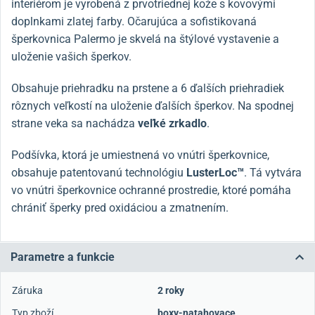
interiérom je vyrobená z prvotriednej kože s kovovými
doplnkami zlatej farby. Očarujúca a sofistikovaná
šperkovnica Palermo je skvelá na štýlové vystavenie a
uloženie vašich šperkov.
Obsahuje priehradku na prstene a 6 ďalších priehradiek
rôznych veľkostí na uloženie ďalších šperkov. Na spodnej
strane veka sa nachádza
veľké zrkadlo
.
Podšívka, ktorá je umiestnená vo vnútri šperkovnice,
obsahuje patentovanú technológiu
LusterLoc™
. Tá vytvára
vo vnútri šperkovnice ochranné prostredie, ktoré pomáha
chrániť šperky pred oxidáciou a zmatnením.
Parametre a funkcie
Záruka
2 roky
Typ zboží
boxy-natahovace