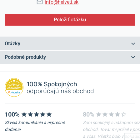
info@helveti.sk
Položiť otázku
Otázky
Podobné produkty
Máte otázku? Zanechajte nám komentár
NA PREDAJNI
NA PREDAJNI
Pridať dotaz
100% Spokojných
odporúčajú náš obchod
100%
80%
Skvelá komunikácia a expresné
Som spokojný s nákupom cez
dodanie.
obchod. Tovar mi prišiel v po
a včas. Všetko bolo v poriadk