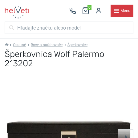
0
Menu
Ostatné
Boxy a naťahovače
Šperkovnice
Šperkovnica Wolf Palermo
213202