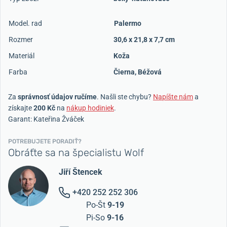
Model. rad
Palermo
Rozmer
30,6 x 21,8 x 7,7 cm
Materiál
Koža
Farba
Čierna
,
Béžová
Za
správnosť údajov ručíme
. Našli ste chybu?
Napíšte nám
a
získajte
200 Kč
na
nákup hodiniek
.
Garant: Kateřina Žváček
POTREBUJETE PORADIŤ?
Obráťte sa na špecialistu Wolf
Jiří Štencek
+420 252 252 306
Po-Št
9-19
Pi-So
9-16