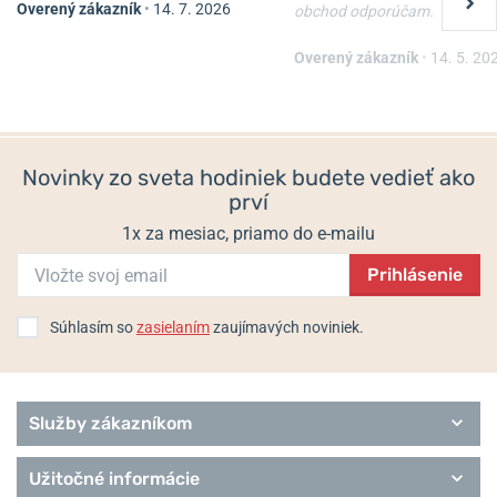
Overený zákazník
•
14. 7. 2026
obchod odporúčam.
Šperkovnica Friedrich
Šperkovnica Wolf Sophia
Lederwaren Classico Rosé
392012
23238-20
Overený zákazník
•
14. 5. 20
Skladom
Skladom
98 €
305 €
Novinky zo sveta hodiniek budete vedieť ako
prví
1x za mesiac, priamo do e-mailu
Prihlásenie
Súhlasím so
zasielaním
zaujímavých noviniek.
Služby zákazníkom
Užitočné informácie