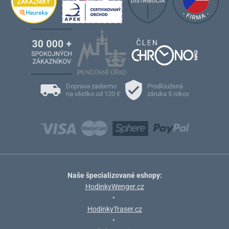
Doprava zadarmo
Prodloužená
na všetko od 120 €
záruka 5 rokov
Naše špecializované eshopy:
HodinkyWenger.cz
•
HodinkyTraser.cz
•