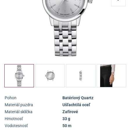
Pohon
Batériový Quartz
Materiál puzdra
Ušľachtilá oceľ
Materiál sklíčka
Zafírové
Hmotnosť
33 g
Vodotesnosť
50 m