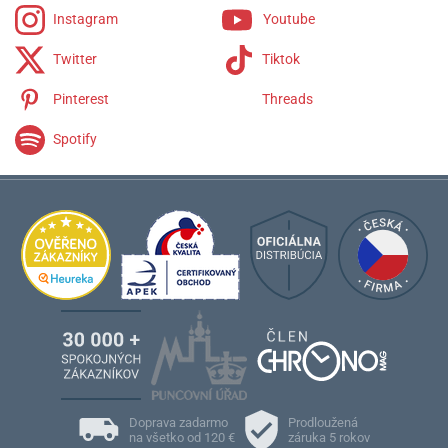
Instagram
Youtube
Twitter
Tiktok
Pinterest
Threads
Spotify
Doprava zadarmo
Prodloužená
na všetko od 120 €
záruka 5 rokov