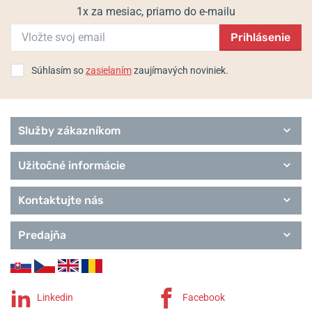
1x za mesiac, priamo do e-mailu
Prihlásenie
Populárne modelové rady Tissot
Touch Collection
Súhlasím so
zasielaním
zaujímavých noviniek.
Special Collection
T-Sport
T-Classic
Heritage
Služby zákazníkom
T-Lady
T-Pocket
Užitočné informácie
T-Gold
Remienky Tissot
Kontaktujte nás
Predajňa
Linkedin
Facebook