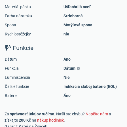
Materiál pásku
Ušľachtilá oceľ
Farba náramku
Strieborná
Spona
Motýľová spona
Rychlostěžejky
nie
Funkcie
Dátum
Áno
Funkcia
Dátum
Luminiscencia
Nie
Ďalšie funkcie
Indikácia slabej batérie (EOL)
Batérie
Áno
Za
správnosť údajov ručíme
. Našli ste chybu?
Napíšte nám
a
získajte
200 Kč
na
nákup hodiniek
.
Garant: Kateřina Žváček