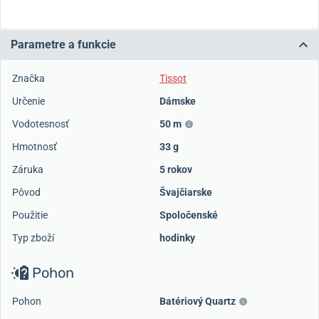
Parametre a funkcie
Značka
Tissot
Určenie
Dámske
Vodotesnosť
50 m
Hmotnosť
33 g
Záruka
5 rokov
Pôvod
Švajčiarske
Použitie
Spoločenské
Typ zboží
hodinky
Pohon
Pohon
Batériový Quartz