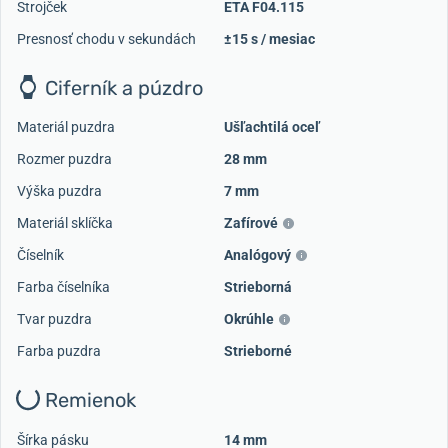
Strojček
ETA F04.115
Presnosť chodu v sekundách
±15 s / mesiac
Ciferník a púzdro
Materiál puzdra
Ušľachtilá oceľ
Rozmer puzdra
28 mm
Výška puzdra
7 mm
Materiál sklíčka
Zafírové
Číselník
Analógový
Farba číselníka
Strieborná
Tvar puzdra
Okrúhle
Farba puzdra
Strieborné
Remienok
Šírka pásku
14 mm