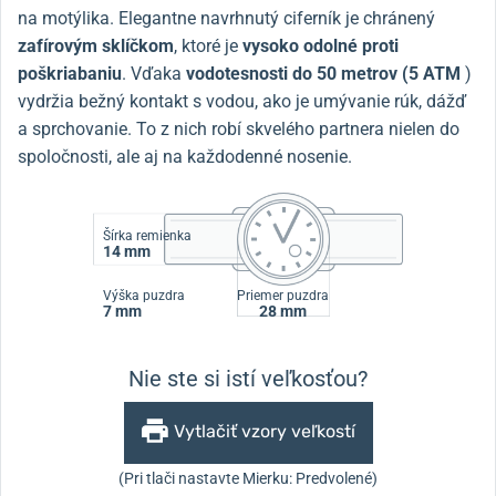
na motýlika. Elegantne navrhnutý ciferník je chránený
zafírovým sklíčkom
, ktoré je
vysoko odolné proti
poškriabaniu
. Vďaka
vodotesnosti do 50 metrov (5 ATM
)
vydržia bežný kontakt s vodou, ako je umývanie rúk, dážď
a sprchovanie. To z nich robí skvelého partnera nielen do
spoločnosti, ale aj na každodenné nosenie.
Šírka remienka
14 mm
Výška puzdra
Priemer puzdra
7 mm
28 mm
Nie ste si istí veľkosťou?
Vytlačiť vzory veľkostí
(Pri tlači nastavte Mierku: Predvolené)