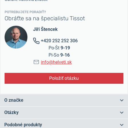
POTREBUJETE PORADIŤ?
Obráťte sa na špecialistu Tissot
Jiří Štencek
+420 252 252 306
Po-Št
9-19
Pi-So
9-16
info@helveti.sk
Položiť otázku
O značke
Tissot je značka s
tradíciou
od roku 1853 a v súčasnosti ide o
Otázky
najväčšieho
švajčiarskeho výrobcu hodiniek.
Značku založil
Charles-Félicien Tissot v mestečku
Le Locle
v podhorí Jury a "plus" v
Podobné produkty