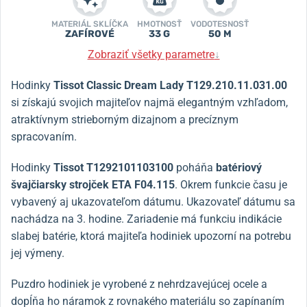
MATERIÁL SKLÍČKA
HMOTNOSŤ
VODOTESNOSŤ
ZAFÍROVÉ
33 G
50 M
Zobraziť všetky parametre
↓
Hodinky
Tissot Classic Dream Lady T129.210.11.031.00
si získajú svojich majiteľov najmä elegantným vzhľadom,
atraktívnym strieborným dizajnom a precíznym
spracovaním.
Hodinky
Tissot T1292101103100
poháňa
batériový
švajčiarsky strojček ETA F04.115
. Okrem funkcie času je
vybavený aj ukazovateľom dátumu. Ukazovateľ dátumu sa
nachádza na 3. hodine. Zariadenie má funkciu indikácie
slabej batérie, ktorá majiteľa hodiniek upozorní na potrebu
jej výmeny.
Puzdro hodiniek je vyrobené z nehrdzavejúcej ocele a
dopĺňa ho náramok z rovnakého materiálu so zapínaním