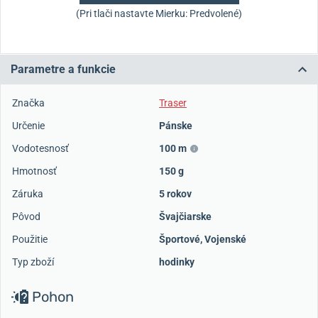
(Pri tlači nastavte Mierku: Predvolené)
Parametre a funkcie
Značka
Traser
Určenie
Pánske
Vodotesnosť
100 m
Hmotnosť
150 g
Záruka
5 rokov
Pôvod
Švajčiarske
Použitie
Športové
,
Vojenské
Typ zboží
hodinky
Pohon