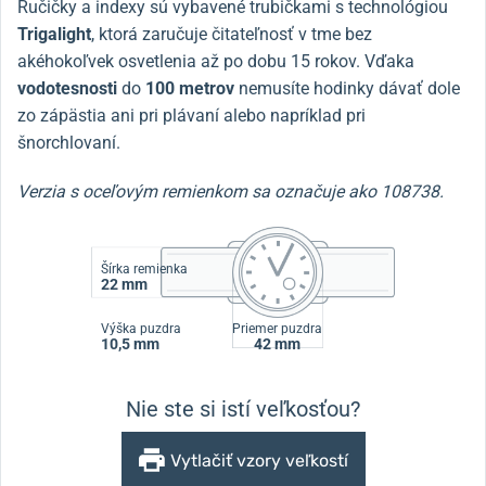
Ručičky a indexy sú vybavené trubičkami s technológiou
Trigalight
, ktorá zaručuje čitateľnosť v tme bez
akéhokoľvek osvetlenia až po dobu 15 rokov. Vďaka
vodotesnosti
do
100 metrov
nemusíte hodinky dávať dole
zo zápästia ani pri plávaní alebo napríklad pri
šnorchlovaní.
Verzia s oceľovým remienkom sa označuje ako 108738.
Šírka remienka
22 mm
Výška puzdra
Priemer puzdra
10,5 mm
42 mm
Nie ste si istí veľkosťou?
Vytlačiť vzory veľkostí