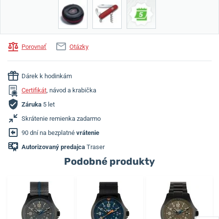
Porovnať
Otázky
Dárek k hodinkám
Certifikát
, návod a krabička
Záruka
5 let
Skrátenie remienka zadarmo
90 dní na bezplatné
vrátenie
Autorizovaný predajca
Traser
Podobné produkty