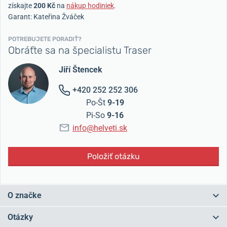
získajte
200 Kč
na
nákup hodiniek
.
Garant: Kateřina Žváček
POTREBUJETE PORADIŤ?
Obráťte sa na špecialistu Traser
Jiří Štencek
+420 252 252 306
Po-Št
9-19
Pi-So
9-16
info@helveti.sk
Položiť otázku
O značke
Traser získal svetovú známosť najmä vďaka svojej
luminiscenčnej
Otázky
technológii
trigalight®.
Na hodinky Traser tak
uvidíte aj v