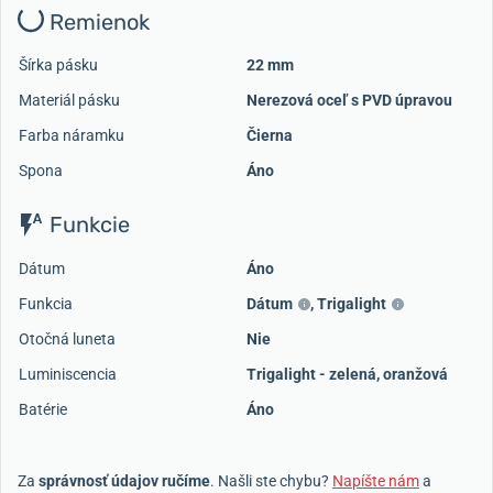
Remienok
Šírka pásku
22 mm
Materiál pásku
Nerezová oceľ s PVD úpravou
Farba náramku
Čierna
Spona
Áno
Funkcie
Dátum
Áno
Funkcia
Dátum
,
Trigalight
Otočná luneta
Nie
Luminiscencia
Trigalight - zelená, oranžová
Batérie
Áno
Za
správnosť údajov ručíme
. Našli ste chybu?
Napíšte nám
a