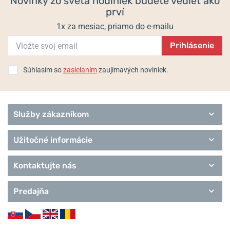
Novinky zo sveta hodiniek budete vedieť ako
Classic
prví
Sport
Heritage
1x za mesiac, priamo do e-mailu
Remienky Traser
Prihlásenie
Súhlasím so
zasielaním
zaujímavých noviniek.
Služby zákazníkom
Užitočné informácie
Kontaktujte nás
Predajňa