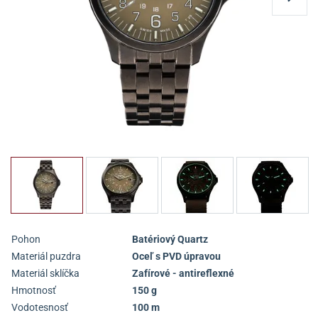
Pohon
Batériový Quartz
Materiál puzdra
Oceľ s PVD úpravou
Materiál sklíčka
Zafírové - antireflexné
Hmotnosť
150 g
Vodotesnosť
100 m