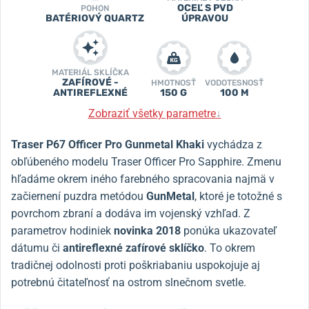
OCEĽ S PVD
POHON
BATÉRIOVÝ QUARTZ
ÚPRAVOU
MATERIÁL SKLÍČKA
ZAFÍROVÉ -
HMOTNOSŤ
VODOTESNOSŤ
ANTIREFLEXNÉ
150 G
100 M
Zobraziť všetky parametre
↓
Traser P67 Officer Pro Gunmetal Khaki
vychádza z
obľúbeného modelu Traser Officer Pro Sapphire. Zmenu
hľadáme okrem iného farebného spracovania najmä v
začiernení puzdra metódou
GunMetal
, ktoré je totožné s
povrchom zbraní a dodáva im vojenský vzhľad. Z
parametrov hodiniek
novinka 2018
ponúka ukazovateľ
dátumu či
antireflexné zafírové sklíčko
. To okrem
tradičnej odolnosti proti poškriabaniu uspokojuje aj
potrebnú čitateľnosť na ostrom slnečnom svetle.