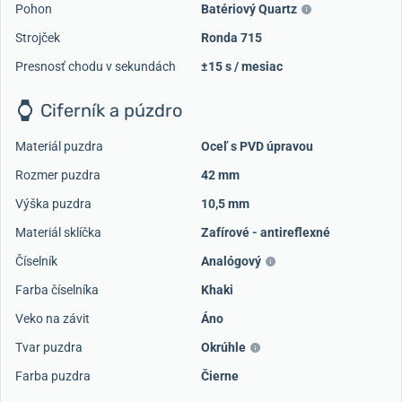
Pohon
Batériový Quartz
Strojček
Ronda 715
Presnosť chodu v sekundách
±15 s / mesiac
Ciferník a púzdro
Materiál puzdra
Oceľ s PVD úpravou
Rozmer puzdra
42 mm
Výška puzdra
10,5 mm
Materiál sklíčka
Zafírové - antireflexné
Číselník
Analógový
Farba číselníka
Khaki
Veko na závit
Áno
Tvar puzdra
Okrúhle
Farba puzdra
Čierne