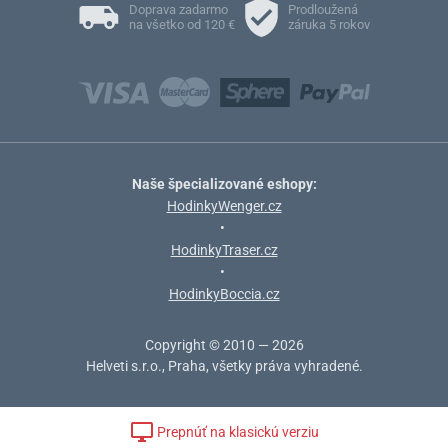
Doprava zadarmo
Prodloužená
na všetko od 120 €
záruka 5 rokov
Naše špecializované eshopy:
HodinkyWenger.cz
•
HodinkyTraser.cz
•
HodinkyBoccia.cz
Copyright © 2010 — 2026
Helveti s.r.o., Praha, všetky práva vyhradené.
Prepnúť na klasickú verziu