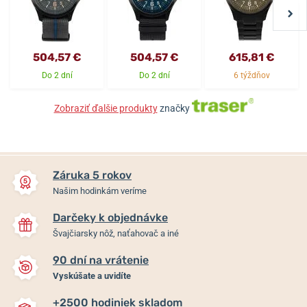
504,57 €
504,57 €
615,81 €
Do 2 dní
Do 2 dní
6 týždňov
Zobraziť ďalšie produkty
značky
Záruka 5 rokov
Našim hodinkám veríme
Darčeky k objednávke
Švajčiarsky nôž, naťahovač a iné
90 dní na vrátenie
Vyskúšate a uvidíte
+2500 hodiniek skladom