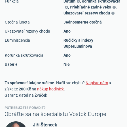
Funkcia
Dátum
,
Korunka skrutkovacia
,
Priehľadné zadné veko
,
Ukazovateľ rezervy chodu
Otočná luneta
Jednosmerne otočná
Ukazovateľ rezervy chodu
Áno
Luminiscencia
Ručičky a indexy
SuperLuminova
Korunka skrutkovacia
Áno
Batérie
Nie
Za
správnosť údajov ručíme
. Našli ste chybu?
Napíšte nám
a
získajte
200 Kč
na
nákup hodiniek
.
Garant: Kateřina Žváček
POTREBUJETE PORADIŤ?
Obráťte sa na špecialistu Vostok Europe
Jiří Štencek