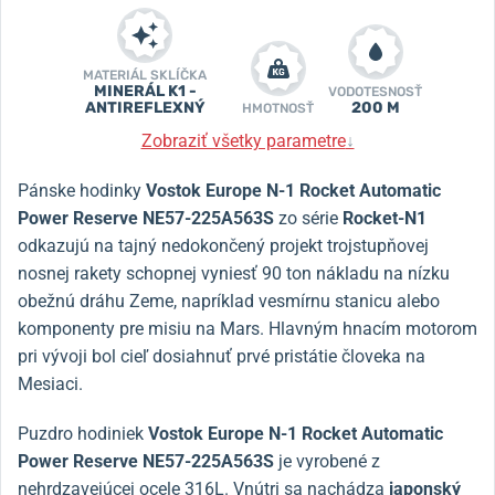
MATERIÁL SKLÍČKA
MINERÁL K1 -
VODOTESNOSŤ
ANTIREFLEXNÝ
200 M
HMOTNOSŤ
Zobraziť všetky parametre
↓
Pánske hodinky
Vostok Europe N-1 Rocket Automatic
Power Reserve NE57-225A563S
zo série
Rocket-N1
odkazujú na tajný nedokončený projekt trojstupňovej
nosnej rakety schopnej vyniesť 90 ton nákladu na nízku
obežnú dráhu Zeme, napríklad vesmírnu stanicu alebo
komponenty pre misiu na Mars. Hlavným hnacím motorom
pri vývoji bol cieľ dosiahnuť prvé pristátie človeka na
Mesiaci.
Puzdro hodiniek
Vostok Europe N-1 Rocket Automatic
Power Reserve NE57-225A563S
je vyrobené z
nehrdzavejúcej ocele 316L. Vnútri sa nachádza
japonský