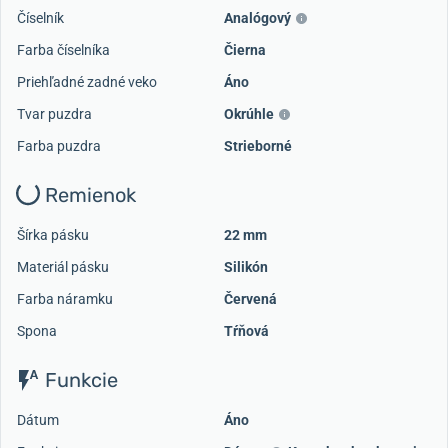
Číselník
Analógový
Farba číselníka
Čierna
Priehľadné zadné veko
Áno
Tvar puzdra
Okrúhle
Farba puzdra
Strieborné
Remienok
Šírka pásku
22 mm
Materiál pásku
Silikón
Farba náramku
Červená
Spona
Tŕňová
Funkcie
Dátum
Áno