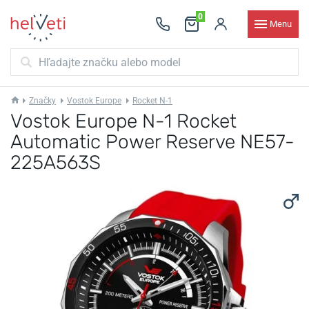
0
Menu
Značky
Vostok Europe
Rocket N-1
Vostok Europe N-1 Rocket
Automatic Power Reserve NE57-
225A563S