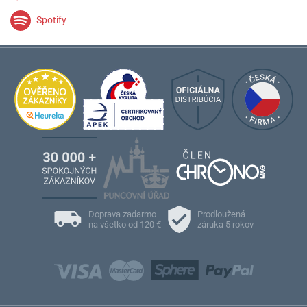
Spotify
Doprava zadarmo
Prodloužená
na všetko od 120 €
záruka 5 rokov