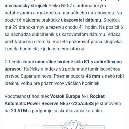
mechanický strojček
Seiko NE57 s automatickým
naťahovaním a možnosťou manuálneho naťahovania. Na
pozícii 6 nájdeme praktický
ukazovateľ dátumu
. Strojček
má 29 drahokamov a rezervu chodu 41 hodín. Na pozícii 6
sa nachádza subciferník s ukazovateľom dátumu. Vďaka
priehľadnému ciferníku môžete pozorovať prácu strojčeka.
Luneta hodiniek je jednosmerne otočná.
Ciferník chráni
minerálne tvrdené sklo K1 s antireflexnou
úpravou
. Ručičky a indexy sú potiahnuté luminiscenčnou
vrstvou Superluminova. Priemer puzdra
46 mm
z neho robí
ideálnu voľbu pre priaznivcov väčších hodiniek.
Vodotesnosť hodiniek
Vostok Europe N-1 Rocket
Automatic Power Reserve NE57-225A563S
je stanovená
na
20 ATM
a podporuje ju skrutkovacia korunka.