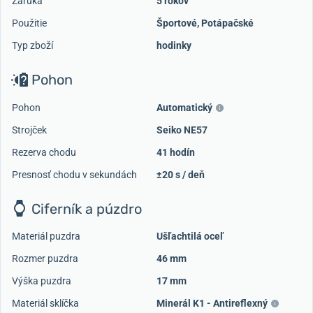
Záruka
5 rokov
Použitie
Športové
,
Potápačské
Typ zboží
hodinky
Pohon
Pohon
Automatický
Strojček
Seiko NE57
Rezerva chodu
41 hodín
Presnosť chodu v sekundách
±20 s / deň
Ciferník a púzdro
Materiál puzdra
Ušľachtilá oceľ
Rozmer puzdra
46 mm
Výška puzdra
17 mm
Materiál sklíčka
Minerál K1 - Antireflexný