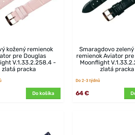
vý kožený remienok
Smaragdovo zelený
iator pre Douglas
remienok Aviator pre
ight V.1.33.2.258.4 -
Moonflight V.1.33.2
zlatá pracka
zlatá pracka
ů
Do 2-3 týdnů
64 €
Do košíka
D