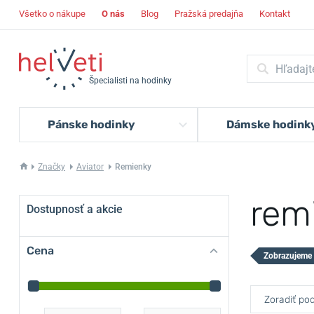
Všetko o nákupe
O nás
Blog
Pražská predajňa
Kontakt
Špecialisti na hodinky
Pánske hodinky
Dámske hodink
Značky
Aviator
Remienky
rem
Dostupnosť a akcie
Cena
Zobrazujeme 
Zoradiť pod