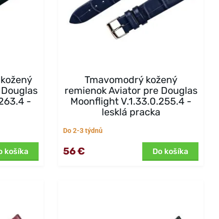
 kožený
Tmavomodrý kožený
 Douglas
remienok Aviator pre Douglas
.263.4 -
Moonflight V.1.33.0.255.4 -
lesklá pracka
Do 2-3 týdnů
56 €
o košíka
Do košíka