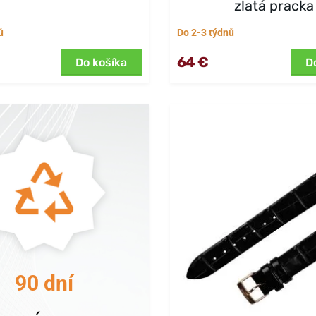
zlatá pracka
ů
Do 2-3 týdnů
64 €
Do košíka
D
90 dní