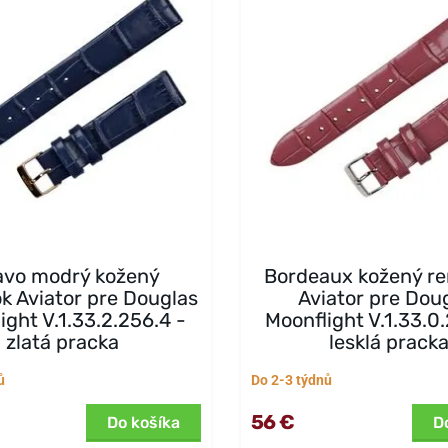
vo modrý kožený
Bordeaux kožený r
k Aviator pre Douglas
Aviator pre Dou
ight V.1.33.2.256.4 -
Moonflight V.1.33.0
zlatá pracka
lesklá prack
ů
Do 2-3 týdnů
56 €
Do košíka
D