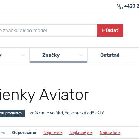
+420 
Hľadať
y
Značky
Ostatné
ienky Aviator
— zaškrtnite vo filtri, čo je pre vás dôležité
20 produktov
ľa:
Odporúčané
Najnovšie
Najlacnejšie
Najdrahšie