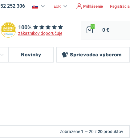
252 252 306
EUR
Prihlásenie
Registrácia
100%
0
0 €
zákazníkov doporučuje
Novinky
Sprievodca
výberom
Zobrazené 1 — 20 z
20
produktov