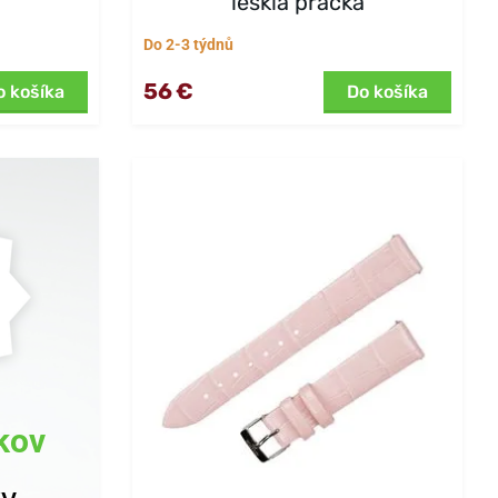
lesklá pracka
Do 2-3 týdnů
56 €
o košíka
Do košíka
kov