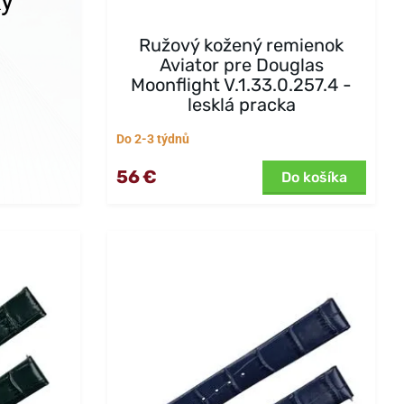
ky
Ružový kožený remienok
Aviator pre Douglas
Moonflight V.1.33.0.257.4 -
lesklá pracka
Do 2-3 týdnů
56 €
Do košíka