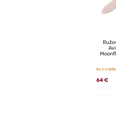
Ružo
Av
Moonfl
Do 2-3 týdn
64 €