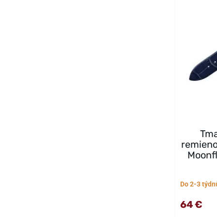
Tma
remieno
Moonfl
Do 2-3 týdn
64 €