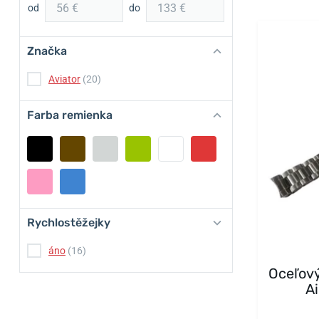
od
do
Značka
Aviator
(20)
Farba remienka
Rychlostěžejky
áno
(16)
Oceľový
A