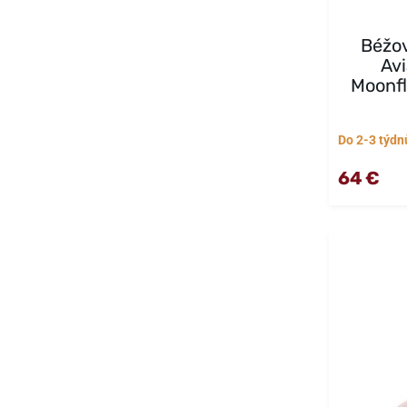
Béžo
Av
Moonfl
Do 2-3 týdn
64 €