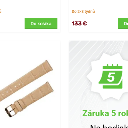
ů
Do 2-3 týdnů
133 €
Do košíka
D
Záruka 5 ro