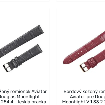
žený remienok Aviator
Bordový kožený re
Douglas Moonflight
Aviator pre Dou
.254.4 - lesklá pracka
Moonflight V.1.33.2