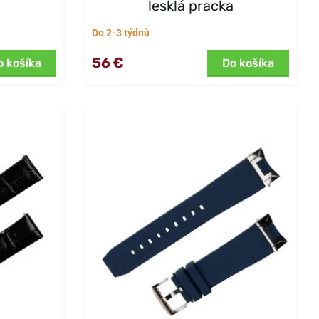
lesklá pracka
Do 2-3 týdnů
56 €
o košíka
Do košíka