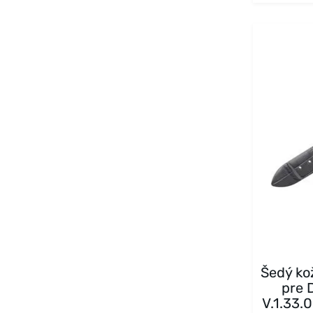
Šedý ko
pre 
V.1.33.0