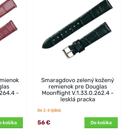
emienok
Smaragdovo zelený kožený
glas
remienok pre Douglas
.264.4 -
Moonflight V.1.33.0.262.4 -
a
lesklá pracka
Do 2-3 týdnů
56 €
o košíka
Do košíka