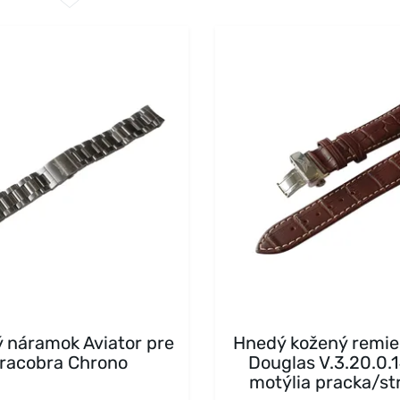
 náramok Aviator pre
Hnedý kožený remie
iracobra Chrono
Douglas V.3.20.0.1
motýlia pracka/st