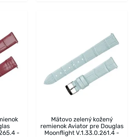
mienok
Mätovo zelený kožený
glas
remienok Aviator pre Douglas
.265.4 -
Moonflight V.1.33.0.261.4 -