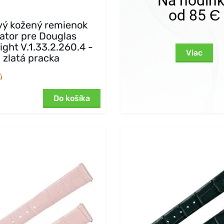
Na hodin
od 85 Є
vý kožený remienok
iator pre Douglas
ight V.1.33.2.260.4 -
Viac
zlatá pracka
ů
Do košíka