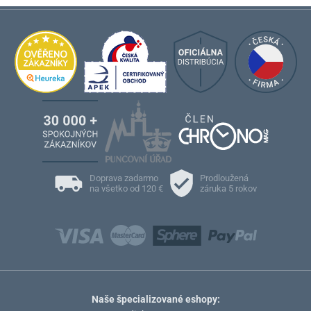
Doprava zadarmo
Prodloužená
na všetko od 120 €
záruka 5 rokov
Naše špecializované eshopy: