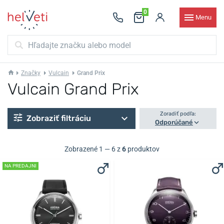
0
Menu
Značky
Vulcain
Grand Prix
Vulcain Grand Prix
Zoradiť podľa:
Zobraziť filtráciu
Odporúčané
Zobrazené 1 — 6 z
6
produktov
NA PREDAJNI