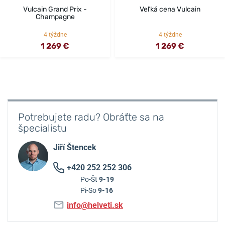
Vulcain Grand Prix -
Veľká cena Vulcain
Champagne
4 týždne
4 týždne
1 269 €
1 269 €
Potrebujete radu? Obráťte sa na
špecialistu
Jiří Štencek
+420 252 252 306
Po-Št
9-19
Pi-So
9-16
info@helveti.sk