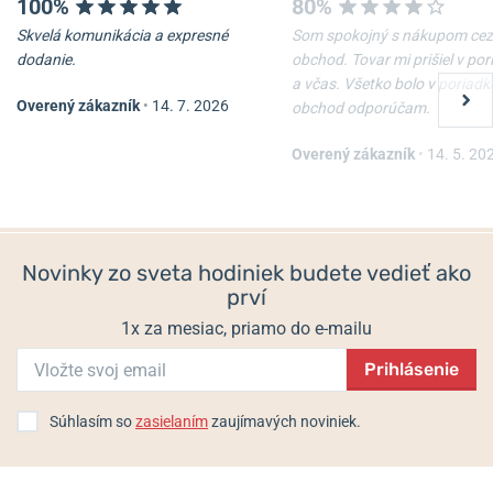
100%
80%
Skvelá komunikácia a expresné
Som spokojný s nákupom cez
dodanie.
obchod. Tovar mi prišiel v po
a včas. Všetko bolo v poriadk
Overený zákazník
•
14. 7. 2026
obchod odporúčam.
Overený zákazník
•
14. 5. 20
Novinky zo sveta hodiniek budete vedieť ako
prví
1x za mesiac, priamo do e-mailu
Prihlásenie
Súhlasím so
zasielaním
zaujímavých noviniek.