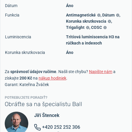
Dátum
Áno
Funkcia
Antimagnetické
,
Dátum
,
Korunka skrutkovacia
,
Trigalight
,
COSC
Luminiscencia
Tritíová luminiscencia H3 na
rúčkach a indexoch
Korunka skrutkovacia
Áno
Za
správnosť údajov ručíme
. Našli ste chybu?
Napíšte nám
a
získajte
200 Kč
na
nákup hodiniek
.
Garant: Kateřina Žváček
POTREBUJETE PORADIŤ?
Obráťte sa na špecialistu Ball
Jiří Štencek
+420 252 252 306