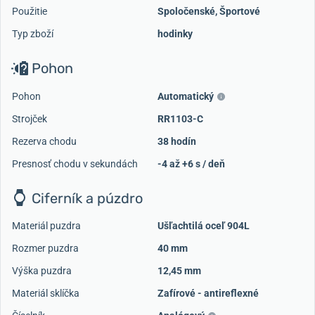
Použitie
Spoločenské
,
Športové
Typ zboží
hodinky
Pohon
Pohon
Automatický
Strojček
RR1103-C
Rezerva chodu
38 hodín
Presnosť chodu v sekundách
-4 až +6 s / deň
Ciferník a púzdro
Materiál puzdra
Ušľachtilá oceľ 904L
Rozmer puzdra
40 mm
Výška puzdra
12,45 mm
Materiál sklíčka
Zafírové - antireflexné