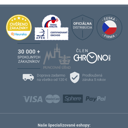
Doprava zadarmo
Prodloužená
na všetko od 120 €
záruka 5 rokov
Naše špecializované eshopy: