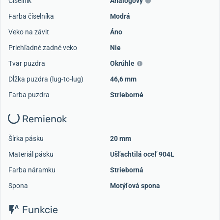
Číselník
Analógový
Farba číselníka
Modrá
Veko na závit
Áno
Priehľadné zadné veko
Nie
Tvar puzdra
Okrúhle
Dĺžka puzdra (lug-to-lug)
46,6 mm
Farba puzdra
Strieborné
Remienok
Šírka pásku
20 mm
Materiál pásku
Ušľachtilá oceľ 904L
Farba náramku
Strieborná
Spona
Motýľová spona
Funkcie