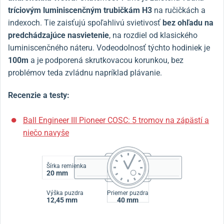
tríciovým luminiscenčným trubičkám H3
na ručičkách a
indexoch.
Tie zaisťujú spoľahlivú svietivosť
bez ohľadu na
predchádzajúce nasvietenie
, na rozdiel od klasického
luminiscenčného náteru.
Vodeodolnosť týchto hodiniek je
100m
a je podporená skrutkovacou korunkou, bez
problémov teda zvládnu napríklad plávanie.
Recenzie a testy:
Ball Engineer III Pioneer COSC: 5 tromov na zápästí a
niečo navyše
Šírka remienka
20 mm
Výška puzdra
Priemer puzdra
12,45 mm
40 mm