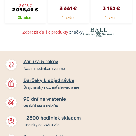
2 623 €
3 661 €
3 152 €
2 098,40 €
Skladom
4 týždne
4 týždne
Zobraziť ďalšie produkty
značky
Záruka 5 rokov
Našim hodinkám veríme
Darčeky k objednávke
Švajčiarsky nôž, naťahovač a iné
90 dní na vrátenie
Vyskúšate a uvidíte
+2500 hodiniek skladom
Hodinky do 24h u vás