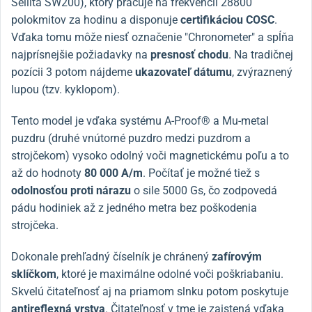
Sellita SW200), ktorý pracuje na frekvencii 28800
polokmitov za hodinu a disponuje
certifikáciou COSC
.
Vďaka tomu môže niesť označenie "Chronometer" a spĺňa
najprísnejšie požiadavky na
presnosť chodu
.
Na tradičnej
pozícii 3 potom nájdeme
ukazovateľ dátumu
, zvýraznený
lupou (tzv. kyklopom).
Tento model je vďaka systému A-Proof® a Mu-metal
puzdru (druhé vnútorné puzdro medzi puzdrom a
strojčekom) vysoko odolný voči magnetickému poľu a to
až do hodnoty
80 000 A/m
.
Počítať je možné tiež s
odolnosťou proti nárazu
o sile 5000 Gs, čo zodpovedá
pádu hodiniek až z jedného metra bez poškodenia
strojčeka.
Dokonale prehľadný číselník je chránený
zafírovým
sklíčkom
, ktoré je maximálne odolné voči poškriabaniu.
Skvelú čitateľnosť aj na priamom slnku potom poskytuje
antireflexná vrstva
.
Čitateľnosť v tme je zaistená vďaka