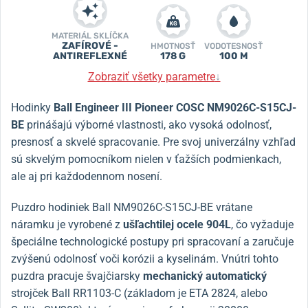
MATERIÁL SKLÍČKA
ZAFÍROVÉ -
HMOTNOSŤ
VODOTESNOSŤ
ANTIREFLEXNÉ
178 G
100 M
Zobraziť všetky parametre
↓
Hodinky
Ball Engineer III Pioneer COSC NM9026C-S15CJ-
BE
prinášajú výborné vlastnosti, ako vysoká odolnosť,
presnosť a skvelé spracovanie.
Pre svoj univerzálny vzhľad
sú skvelým pomocníkom nielen v ťažších podmienkach,
ale aj pri každodennom nosení.
Puzdro hodiniek Ball NM9026C-S15CJ-BE vrátane
náramku je vyrobené z
ušľachtilej ocele 904L
, čo vyžaduje
špeciálne technologické postupy pri spracovaní a zaručuje
zvýšenú odolnosť voči korózii a kyselinám.
Vnútri tohto
puzdra pracuje švajčiarsky
mechanický automatický
strojček Ball RR1103-C (základom je ETA 2824, alebo