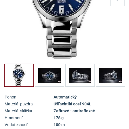
Pohon
Automatický
Materiál puzdra
Ušľachtilá oceľ 904L
Materiál sklíčka
Zafírové - antireflexné
Hmotnosť
178 g
Vodotesnosť
100 m