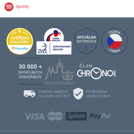
Spotify
Doprava zadarmo
Prodloužená
na všetko od 120 €
záruka 5 rokov