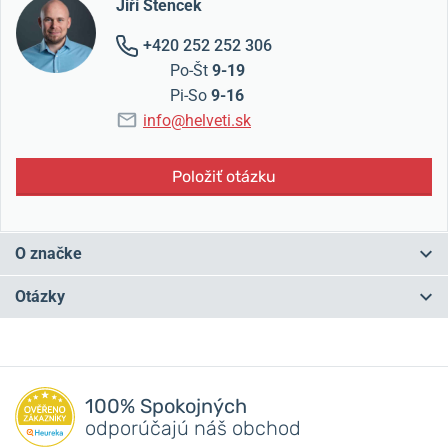
Jiří Štencek
+420 252 252 306
Po-Št
9-19
Pi-So
9-16
info@helveti.sk
Položiť otázku
O značke
Hodinky Bering
je mladá značka dánskeho dobrodruha Rene
Otázky
Kaerskova, ktorý zoskočil z helikoptéry na ľadový povrch Arktídy a
toto najsevernejšie miesto zemegule ho tak uchvátilo, že sa
rozhodol vyrábať hodinky, ktoré budú tak
čisto krásne a
Máte otázku? Zanechajte nám komentár
jednoduché ako samotná Arktída.
100% Spokojných
Meno Bering
siaha historicky do roku 1728, kedy dánsky
Pridať dotaz
odporúčajú náš obchod
moreplavec preplával úžinou, ktorá dodnes nesie jeho meno.
Bol