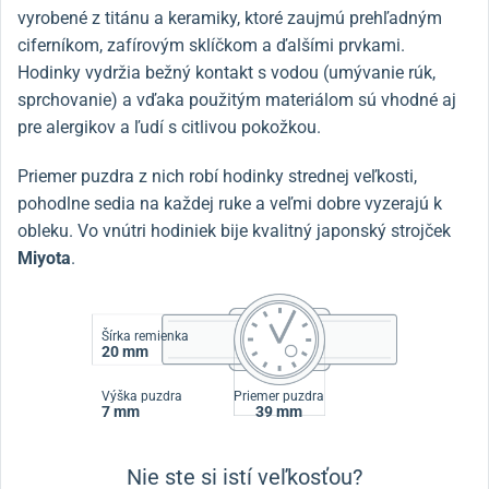
vyrobené z titánu a keramiky, ktoré zaujmú prehľadným
ciferníkom, zafírovým sklíčkom a ďalšími prvkami.
Hodinky vydržia bežný kontakt s vodou (umývanie rúk,
sprchovanie) a vďaka použitým materiálom sú vhodné aj
pre alergikov a ľudí s citlivou pokožkou.
Priemer puzdra z nich robí hodinky strednej veľkosti,
pohodlne sedia na každej ruke a veľmi dobre vyzerajú k
obleku. Vo vnútri hodiniek bije kvalitný japonský strojček
Miyota
.
Šírka remienka
20 mm
Výška puzdra
Priemer puzdra
7 mm
39 mm
Nie ste si istí veľkosťou?