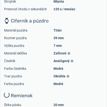
Strojček
Miyota
Presnosť chodu v sekundách
±20 s / mesiac
Ciferník a púzdro
Materiál puzdra
Titán
Rozmer puzdra
39 mm
Výška puzdra
7 mm
Materiál sklíčka
Zafírové
Číselník
Analógový
Farba číselníka
Modrá
Tvar puzdra
Okrúhle
Farba puzdra
Modré
Remienok
Šírka pásku
20 mm