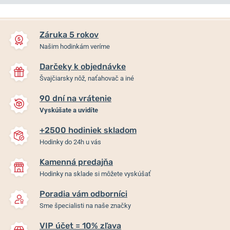
NA PREDAJNI
NA PREDAJNI
Záruka 5 rokov
Našim hodinkám veríme
Darčeky k objednávke
Švajčiarsky nôž, naťahovač a iné
90 dní na vrátenie
-20%
Vyskúšate a uvidíte
+2500 hodiniek skladom
Bering Automatic 19441-777
Bering Ceramic 11435-732
Hodinky do 24h u vás
Kamenná predajňa
Hodinky na sklade si môžete vyskúšať
Skladom
Skladom
349 €
279,20 €
199 €
Poradia vám odborníci
Sme špecialisti na naše značky
VIP účet = 10% zľava