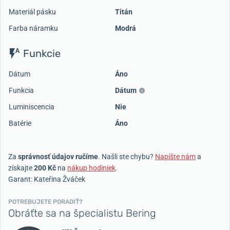
Materiál pásku
Titán
Farba náramku
Modrá
Funkcie
Dátum
Áno
Funkcia
Dátum
Luminiscencia
Nie
Batérie
Áno
Za
správnosť údajov ručíme
. Našli ste chybu?
Napíšte nám
a
získajte
200 Kč
na
nákup hodiniek
.
Garant: Kateřina Žváček
POTREBUJETE PORADIŤ?
Obráťte sa na špecialistu Bering