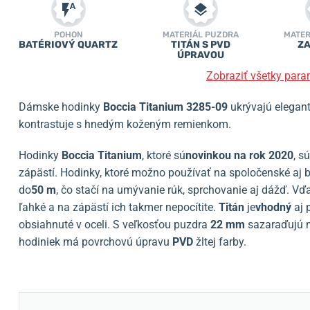
POHON
MATERIÁL PUZDRA
MATER
BATÉRIOVÝ QUARTZ
TITÁN S PVD
ZA
ÚPRAVOU
Zobraziť všetky para
Dámske hodinky
Boccia Titanium
3285-09
ukrývajú elegant
kontrastuje s hnedým koženým remienkom.
Hodinky
Boccia Titanium
, ktoré sú
novinkou na rok 2020
, s
zápästí. Hodinky, ktoré možno používať na spoločenské aj 
do
50 m
, čo stačí na umývanie rúk, sprchovanie aj dážď. Vď
ľahké a na zápästí ich takmer nepocítite.
Titán
je
vhodný
aj 
obsiahnuté v oceli. S veľkosťou puzdra
22
mm
sazaraďujú m
hodiniek má povrchovú úpravu
PVD
žltej farby.