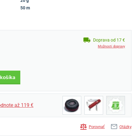
20 g
50 m
Doprava od 17 €
Možnosti dopravy
 košíka
dnote až 119 €
Porovnať
Otázky