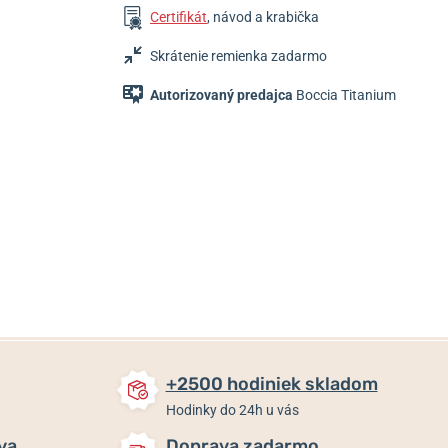
Certifikát
, návod a krabička
Skrátenie remienka zadarmo
Autorizovaný predajca
Boccia Titanium
79 €
139 €
89 €
Na ceste od
Do 2 dní
Do 2-3 týdnů
dodávateľa
+2500 hodiniek skladom
Hodinky do 24h u vás
va
Doprava zadarmo