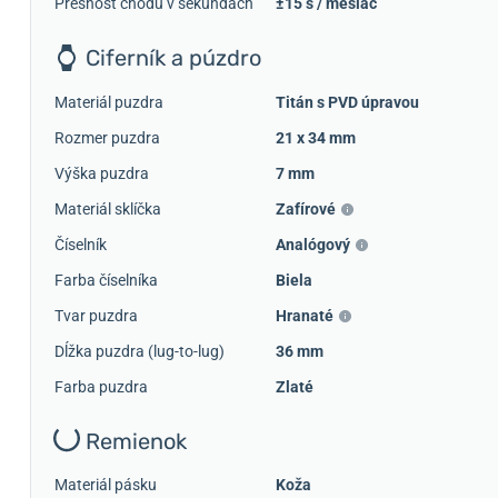
Presnosť chodu v sekundách
±15 s / mesiac
Ciferník a púzdro
Materiál puzdra
Titán s PVD úpravou
Rozmer puzdra
21 x 34 mm
Výška puzdra
7 mm
Materiál sklíčka
Zafírové
Číselník
Analógový
Farba číselníka
Biela
Tvar puzdra
Hranaté
Dĺžka puzdra (lug-to-lug)
36 mm
Farba puzdra
Zlaté
Remienok
Materiál pásku
Koža