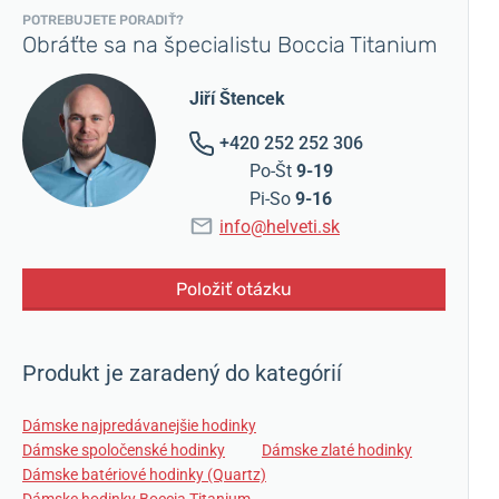
POTREBUJETE PORADIŤ?
Obráťte sa na špecialistu Boccia Titanium
Jiří Štencek
+420 252 252 306
Po-Št
9-19
Pi-So
9-16
info@helveti.sk
Položiť otázku
Produkt je zaradený do kategórií
Dámske najpredávanejšie hodinky
Dámske spoločenské hodinky
Dámske zlaté hodinky
Dámske batériové hodinky (Quartz)