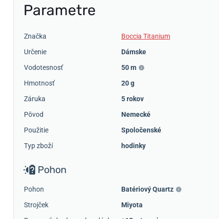
Parametre
Značka
Boccia Titanium
Určenie
Dámske
Vodotesnosť
50 m
Hmotnosť
20 g
Záruka
5 rokov
Pôvod
Nemecké
Použitie
Spoločenské
Typ zboží
hodinky
Pohon
Pohon
Batériový Quartz
Strojček
Miyota