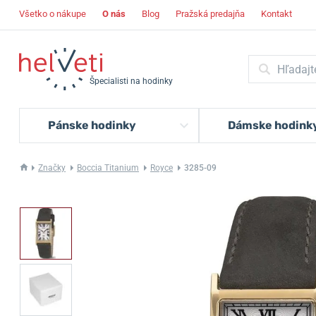
Všetko o nákupe
O nás
Blog
Pražská predajňa
Kontakt
Špecialisti na hodinky
Pánske hodinky
Dámske hodink
Značky
Boccia Titanium
Royce
3285-09