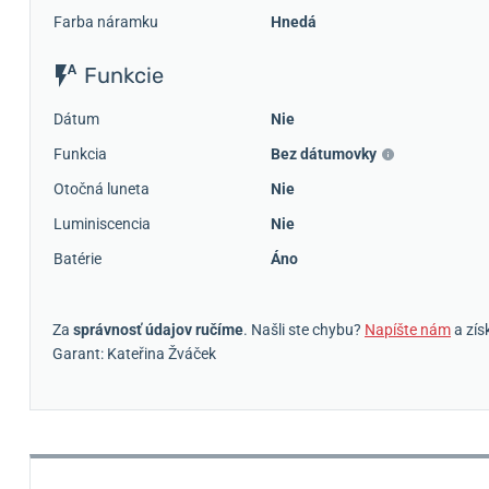
Farba náramku
Hnedá
Funkcie
Dátum
Nie
Funkcia
Bez dátumovky
Otočná luneta
Nie
Luminiscencia
Nie
Batérie
Áno
Za
správnosť údajov ručíme
. Našli ste chybu?
Napíšte nám
a zís
Garant: Kateřina Žváček