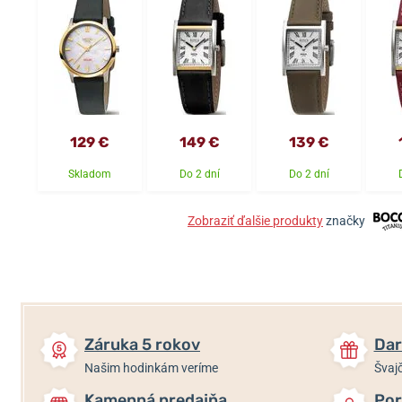
129 €
149 €
139 €
Skladom
Do 2 dní
Do 2 dní
Zobraziť ďalšie produkty
značky
Záruka 5 rokov
Dar
Našim hodinkám veríme
Švajč
Kamenná predajňa
Por