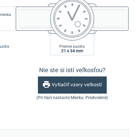
emienka
uzdra
Priemer puzdra
21 x 34 mm
Nie ste si istí veľkosťou?
Vytlačiť vzory veľkostí
(Pri tlači nastavte Mierku: Predvolené)