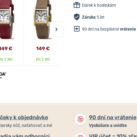
Dárek k hodinkám
Záruka
5 let
90 dní na bezplatné
vrátenie
149 €
149 €
139 €
99 €
Do 2 dní
Do 2 dní
Do 2 dní
Do 2 dní
čeky k objednávke
90 dní na vrátenie
iarsky nôž, naťahovač a iné
Vyskúšate a uvidíte
adia vám odborníci
VIP účet = 10% zľa