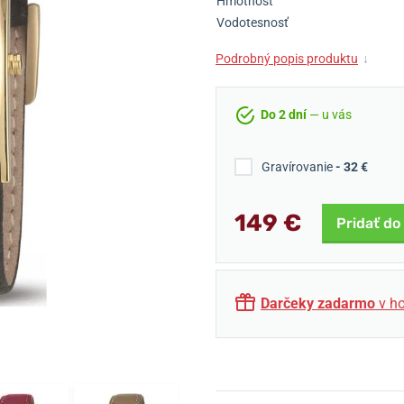
Hmotnosť
Vodotesnosť
Podrobný popis produktu
↓
Do 2 dní
— u vás
Gravírovanie
- 32 €
149 €
Pridať do
Darčeky zadarmo
v ho