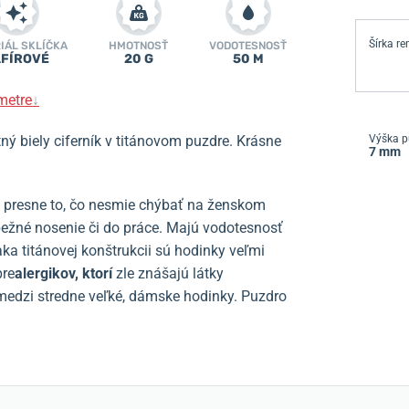
Šírka r
IÁL SKLÍČKA
HMOTNOSŤ
VODOTESNOSŤ
FÍROVÉ
20 G
50 M
metre
↓
ný biely ciferník v titánovom puzdre. Krásne
Výška p
7 mm
ú presne to, čo nesmie chýbať na ženskom
bežné nosenie či do práce. Majú vodotesnosť
aka titánovej konštrukcii sú hodinky veľmi
pre
alergikov, ktorí
zle znášajú látky
edzi stredne veľké, dámske hodinky. Puzdro