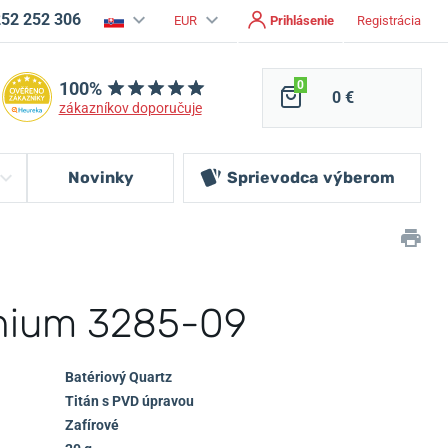
252 252 306
EUR
Prihlásenie
Registrácia
100%
0
0 €
zákazníkov doporučuje
Novinky
Sprievodca
výberom
anium 3285-09
Batériový Quartz
Titán s PVD úpravou
Zafírové