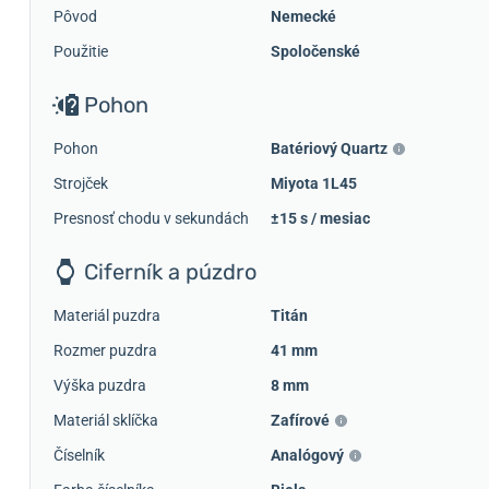
Pôvod
Nemecké
Použitie
Spoločenské
Pohon
Pohon
Batériový Quartz
Strojček
Miyota 1L45
Presnosť chodu v sekundách
±15 s / mesiac
Ciferník a púzdro
Materiál puzdra
Titán
Rozmer puzdra
41 mm
Výška puzdra
8 mm
Materiál sklíčka
Zafírové
Číselník
Analógový