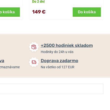
Do 2 dní
149 €
o košíka
Do košíka
+2500 hodiniek skladom
Hodinky do 24h u vás
va
Doprava zadarmo
rozmaznávame
Na všetko od 127 EUR