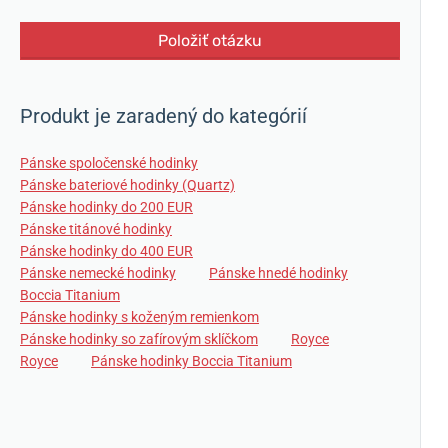
Položiť otázku
Produkt je zaradený do kategórií
Pánske spoločenské hodinky
Pánske bateriové hodinky (Quartz)
Pánske hodinky do 200 EUR
Pánske titánové hodinky
Pánske hodinky do 400 EUR
Pánske nemecké hodinky
Pánske hnedé hodinky
Boccia Titanium
Pánske hodinky s koženým remienkom
Pánske hodinky so zafírovým sklíčkom
Royce
Royce
Pánske hodinky Boccia Titanium