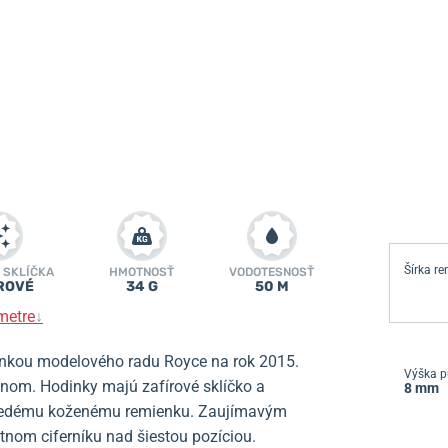
Šírka r
 SKLÍČKA
HMOTNOSŤ
VODOTESNOSŤ
ROVÉ
34 G
50 M
metre
↓
nkou modelového radu Royce na rok 2015.
Výška p
jnom. Hodinky majú zafírové sklíčko a
8 mm
hnedému koženému remienku. Zaujímavým
tnom ciferníku nad šiestou pozíciou.