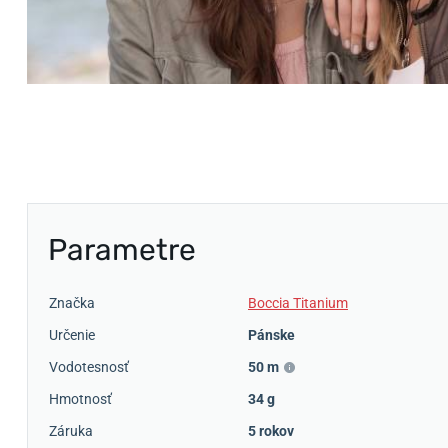
Parametre
Značka
Boccia Titanium
Určenie
Pánske
Vodotesnosť
50 m
Hmotnosť
34 g
Záruka
5 rokov