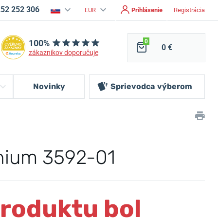
252 252 306
EUR
Prihlásenie
Registrácia
100%
0
0 €
zákazníkov doporučuje
Novinky
Sprievodca
výberom
anium 3592-01
produktu bol