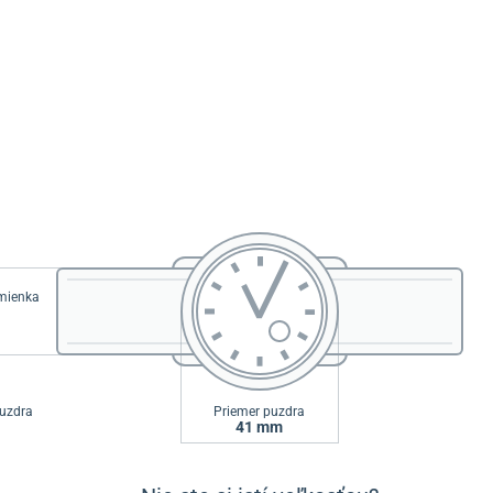
emienka
uzdra
Priemer puzdra
41 mm