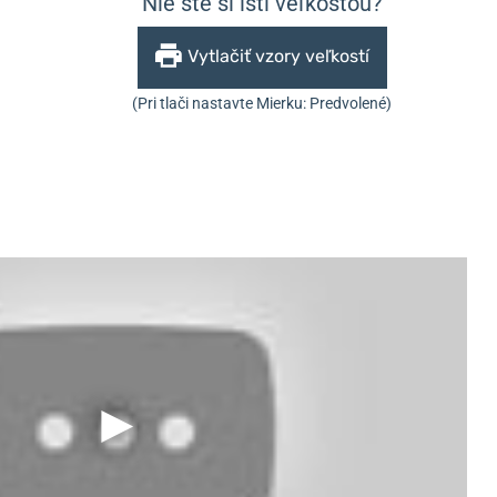
Nie ste si istí veľkosťou?
Vytlačiť vzory veľkostí
(Pri tlači nastavte Mierku: Predvolené)