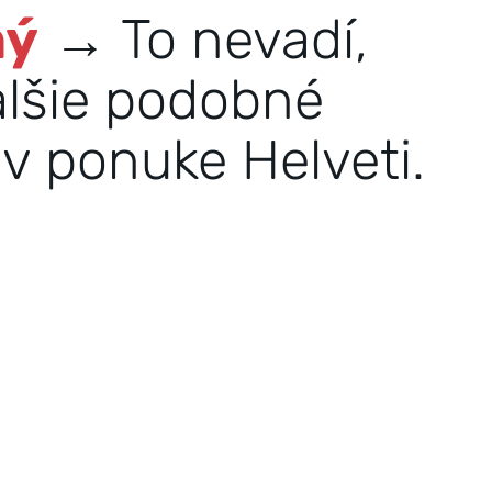
ný
→ To nevadí,
alšie podobné
v ponuke Helveti.