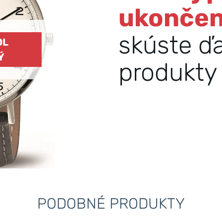
ukonče
skúste ď
OL
Ý
produkty 
PODOBNÉ PRODUKTY