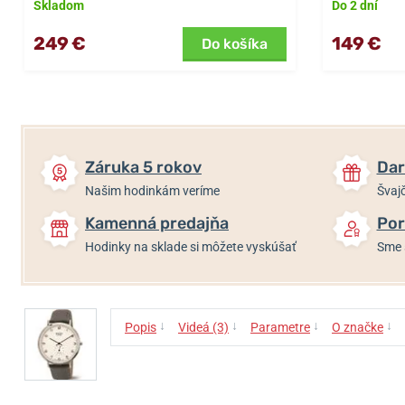
Skladom
Do 2 dní
249 €
149 €
Do košíka
Záruka 5 rokov
Dar
Našim hodinkám veríme
Švajč
Kamenná predajňa
Por
Hodinky na sklade si môžete vyskúšať
Sme 
↓
↓
↓
↓
Popis
Videá (3)
Parametre
O značke