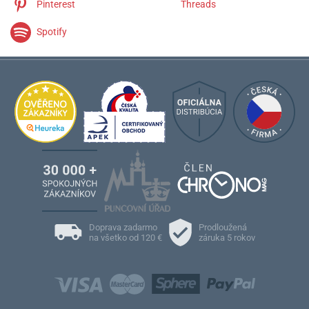
Pinterest
Threads
Spotify
Doprava zadarmo
Prodloužená
na všetko od 120 €
záruka 5 rokov