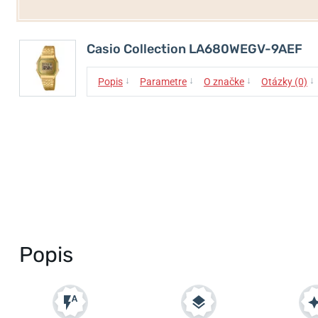
Casio Collection LA680WEGV-9AEF
↓
↓
↓
↓
Popis
Parametre
O značke
Otázky (0)
Popis