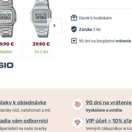
Dárek k hodinkám
Záruka
2 let
90 dní na bezplatné
vrátenie
9,90 €
39,90 €
39,90 €
59,90 €
Skladom
Do 2 dní
Do 2 dní
Do 2 dní
čeky k objednávke
90 dní na vrátenie
iarsky nôž, naťahovač a iné
Vyskúšate a uvidíte
adia vám odborníci
VIP účet = 10% zľa
špecialisti na naše značky
Verných zákazníkov si 