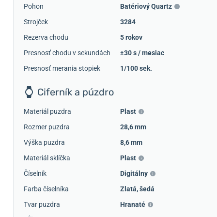
Pohon
Batériový Quartz
Strojček
3284
Rezerva chodu
5 rokov
Presnosť chodu v sekundách
±30 s / mesiac
Presnosť merania stopiek
1/100 sek.
Ciferník a púzdro
Materiál puzdra
Plast
Rozmer puzdra
28,6 mm
Výška puzdra
8,6 mm
Materiál sklíčka
Plast
Číselník
Digitálny
Farba číselníka
Zlatá, šedá
Tvar puzdra
Hranaté