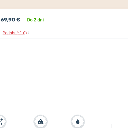
69,90 €
Do 2 dní
↓
Podobné (10)