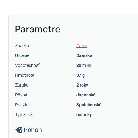
Parametre
Značka
Casio
Určenie
Dámske
Vodotesnosť
30 m
Hmotnosť
37 g
Záruka
2 roky
Pôvod
Japonské
Použitie
Spoločenské
Typ zboží
hodinky
Pohon