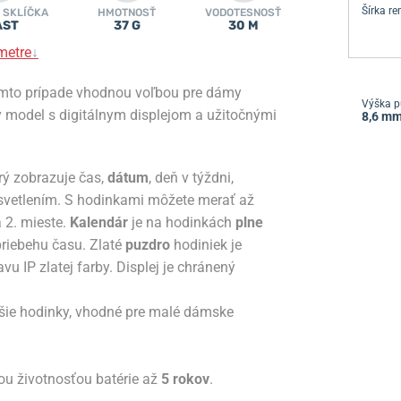
Šírka r
 SKLÍČKA
HMOTNOSŤ
VODOTESNOSŤ
AST
37 G
30 M
metre
↓
omto prípade vhodnou voľbou pre dámy
Výška p
ý model s digitálnym displejom a užitočnými
8,6 m
orý zobrazuje čas,
dátum
, deň v týždni,
svetlením. S hodinkami môžete merať až
 2. mieste.
Kalendár
je na hodinkách
plne
priebehu času. Zlaté
puzdro
hodiniek je
u IP zlatej farby. Displej je chránený
šie hodinky, vhodné pre malé dámske
ou životnosťou batérie až
5 rokov
.