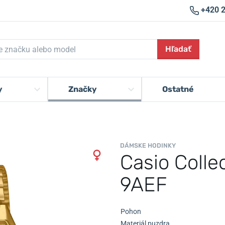
+420 
Hľadať
y
Značky
Ostatné
DÁMSKE HODINKY
Casio Coll
9AEF
Pohon
Materiál puzdra