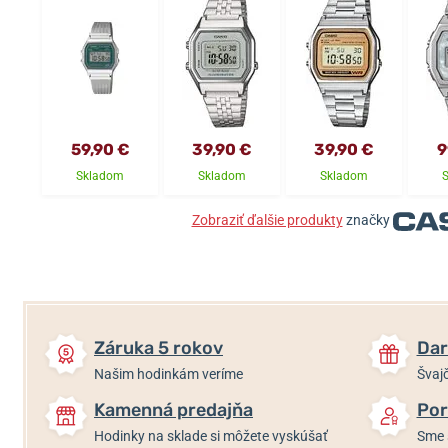
59,90 €
39,90 €
39,90 €
9
Skladom
Skladom
Skladom
Zobraziť ďalšie produkty
značky
Záruka 5 rokov
Dar
Našim hodinkám veríme
Švajč
Kamenná predajňa
Por
Hodinky na sklade si môžete vyskúšať
Sme 