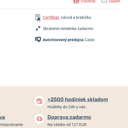
Porovnať
Otázky
Certifikát
, návod a krabička
Skrátenie remienka zadarmo
Autorizovaný predajca
Casio
39,90 €
39,90 €
49,90 €
Do 2 dní
Do 2 dní
Do 2 dní
+2500 hodiniek skladom
Hodinky do 24h u vás
va
Doprava zadarmo
rozmaznávame
Na všetko od 127 EUR