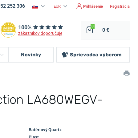
252 252 306
EUR
Prihlásenie
Registrácia
100%
0
0 €
zákazníkov doporučuje
Novinky
Sprievodca
výberom
ection LA680WEGV-
Batériový Quartz
Plast