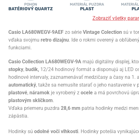
POHON
MATERIÁL PUZDRA
MATERIÁL
BATÉRIOVÝ QUARTZ
PLAST
PL
Zobraziť všetky para
Casio LA680WEGV-9AEF
zo série
Vintage Colection
sú v t
vďaka svojmu
retro dizajnu
. Ide o rokmi overený a obľúben
funkciami.
Casio Collection LA680WEGV-9A
majú digitálny displej, kt
stopky
,
budík,
12/24 hodinový formát a disponujú aj LED o
hodinové intervaly, zaznamenávať medzičasy a časy na 1. a
automatický
, takže sa nemusíte starať o jeho nastavenie v 
plastové
,
náramok
je vyrobený z
ocele
a má povrchovú úprav
plastovým sklíčkom
.
Vďaka priemeru puzdra
28,6 mm
patria hodinky medzi men
zápästia
.
Hodinky sú
odolné voči vlhkosti
. Hodinky potešia vynikajúc