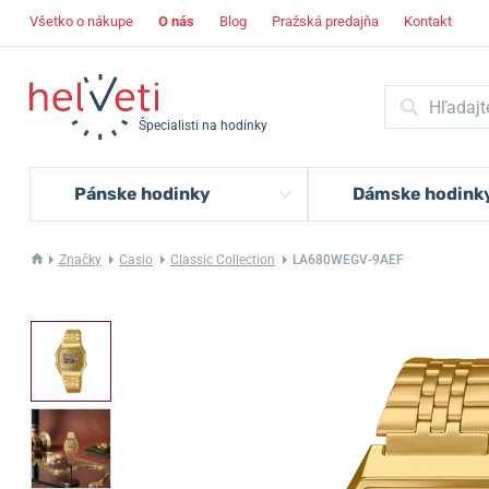
Všetko o nákupe
O nás
Blog
Pražská predajňa
Kontakt
Špecialisti na hodinky
Pánske hodinky
Dámske hodink
Značky
Casio
Classic Collection
LA680WEGV-9AEF