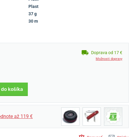
Plast
37 g
30 m
Doprava od 17 €
Možnosti dopravy
 do košíka
dnote až 119 €