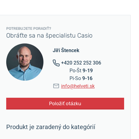
POTREBUJETE PORADIŤ?
Obráťte sa na špecialistu Casio
Jiří Štencek
+420 252 252 306
Po-Št
9-19
Pi-So
9-16
info@helveti.sk
Položiť otázku
Produkt je zaradený do kategórií