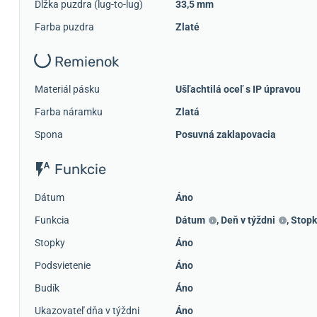
Dĺžka puzdra (lug-to-lug)
33,5 mm
Farba puzdra
Zlaté
Remienok
Materiál pásku
Ušľachtilá oceľ s IP úpravou
Farba náramku
Zlatá
Spona
Posuvná zaklapovacia
Funkcie
Dátum
Áno
Funkcia
Dátum
,
Deň v týždni
,
Stopk
Stopky
Áno
Podsvietenie
Áno
Budík
Áno
Ukazovateľ dňa v týždni
Áno