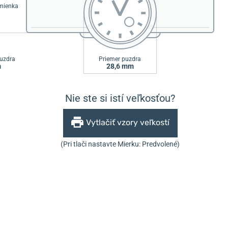
emienka
uzdra
Priemer puzdra
m
28,6 mm
Nie ste si istí veľkosťou?
Vytlačiť vzory veľkostí
(Pri tlači nastavte Mierku: Predvolené)