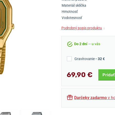
Materiál sklíčka
Hmotnosť
Vodotesnosť
Podrobný popis produktu
↓
Do 2 dní
— u vás
Gravírovanie
- 32 €
69,90 €
Pridať
Darčeky zadarmo
v ho