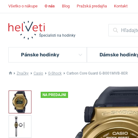
Všetko o nákupe
O nás
Blog
Pražská predajňa
Kontakt
Špecialisti na hodinky
Pánske hodinky
Dámske hodink
Značky
Casio
G-Shock
Carbon Core Guard G-B001MVB-8ER
NA PREDAJNI