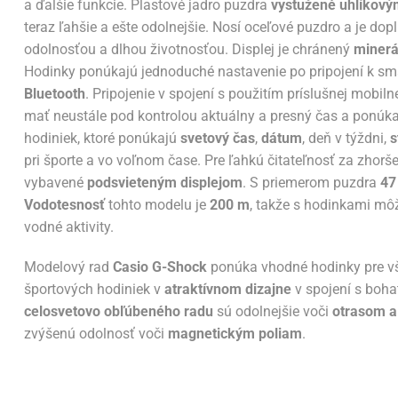
a ďalšie funkcie. Plastové jadro puzdra
vystužené uhlíkový
teraz ľahšie a ešte odolnejšie. Nosí oceľové puzdro a je
odolnosťou a dlhou životnosťou. Displej je chránený
miner
Hodinky ponúkajú jednoduché nastavenie po pripojení k sm
Bluetooth
. Pripojenie v spojení s použitím príslušnej mobilne
mať neustále pod kontrolou aktuálny a presný čas a ponú
hodiniek, ktoré ponúkajú
svetový čas
,
dátum
, deň v týždni,
s
pri športe a vo voľnom čase. Pre ľahkú čitateľnosť za zho
vybavené
podsvieteným displejom
. S priemerom puzdra
47
Vodotesnosť
tohto modelu je
200 m
, takže s hodinkami môž
vodné aktivity.
Modelový rad
Casio G-Shock
ponúka vhodné hodinky pre vš
športových hodiniek v
atraktívnom dizajne
v spojení s boha
celosvetovo obľúbeného radu
sú odolnejšie voči
otrasom 
zvýšenú odolnosť voči
magnetickým poliam
.