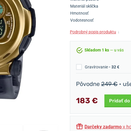
Materiál sklíčka
Hmotnosť
Vodotesnosť
Podrobný popis produktu
↓
Skladom 1 ks
— u vás
Gravírovanie
- 32 €
Pôvodne
249 €
• uš
183 €
Pridať do
Darčeky zadarmo
v ho