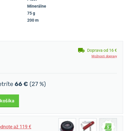
Minerálne
75 g
200 m
Doprava od 16 €
Možnosti dopravy
etríte
66 €
(27 %)
 košíka
dnote až 119 €