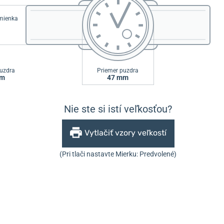
emienka
uzdra
Priemer puzdra
mm
47 mm
Nie ste si istí veľkosťou?
Vytlačiť vzory veľkostí
(Pri tlači nastavte Mierku: Predvolené)