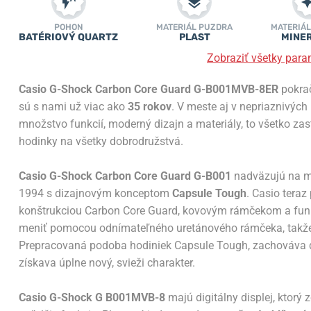
POHON
MATERIÁL PUZDRA
MATERIÁL
BATÉRIOVÝ QUARTZ
PLAST
MINE
Zobraziť všetky para
Casio G-Shock Carbon Core Guard
G-B001MVB-8ER
pokrač
sú s nami už viac ako
35 rokov
. V meste aj v nepriaznivýc
množstvo funkcií, moderný dizajn a materiály, to všetko za
hodinky na všetky dobrodružstvá.
Casio G-Shock Carbon Core Guard G-B001
nadväzujú na 
1994 s dizajnovým konceptom
Capsule Tough
. Casio teraz
konštrukciou Carbon Core Guard, kovovým rámčekom a fu
meniť pomocou odnímateľného uretánového rámčeka, takže h
Prepracovaná podoba hodiniek Capsule Tough, zachováva d
získava úplne nový, svieži charakter.
Casio G-Shock G B001MVB-8
majú digitálny displej, ktorý