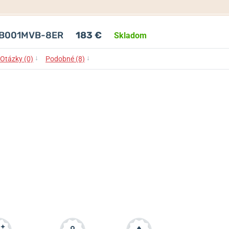
G-B001MVB-8ER
183 €
Skladom
↓
↓
Otázky (0)
Podobné (8)