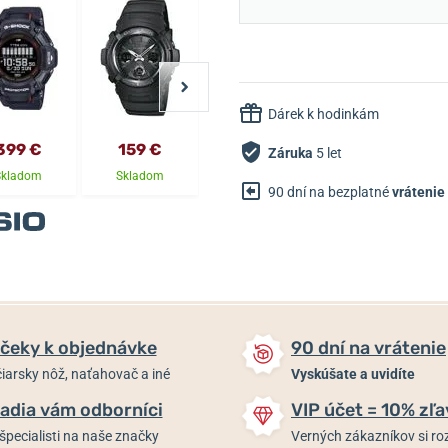
Dárek k hodinkám
399 €
159 €
99,90 €
159 €
Záruka
5 let
Skladom
Skladom
Skladom
Skladom
90 dní na bezplatné
vrátenie
čeky k objednávke
90 dní na vrátenie
iarsky nôž, naťahovač a iné
Vyskúšate a uvidíte
adia vám odborníci
VIP účet = 10% zľa
špecialisti na naše značky
Verných zákazníkov si 