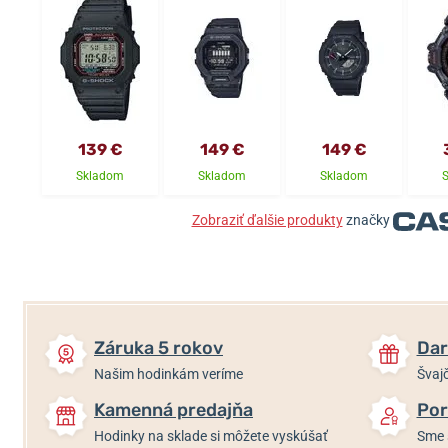
139 €
149 €
149 €
Skladom
Skladom
Skladom
Zobraziť ďalšie produkty
značky
Záruka 5 rokov
Dar
Našim hodinkám veríme
Švajč
Kamenná predajňa
Por
Hodinky na sklade si môžete vyskúšať
Sme 