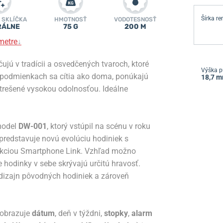
Šírka r
 SKLÍČKA
HMOTNOSŤ
VODOTESNOSŤ
RÁLNE
75 G
200 M
metre
↓
ujú v tradícii a osvedčených tvaroch, ktoré
Výška p
h podmienkach sa cítia ako doma, ponúkajú
18,7 
strešené vysokou odolnosťou. Ideálne
model
DW-001
, ktorý vstúpil na scénu v roku
 predstavuje novú evolúciu hodiniek s
nkciou Smartphone Link. Vzhľad možno
odinky v sebe skrývajú určitú hravosť.
izajn pôvodných hodiniek a zároveň
 zobrazuje
dátum
, deň v týždni,
stopky
,
alarm