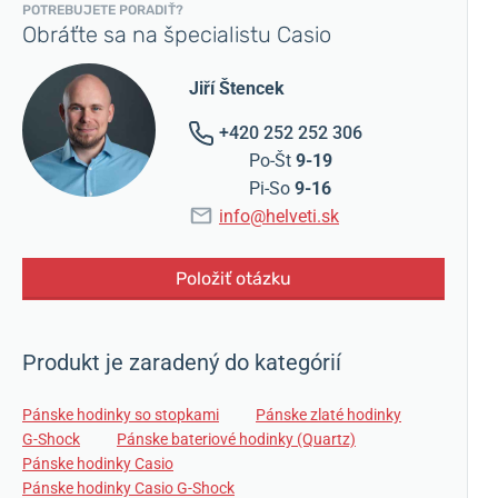
POTREBUJETE PORADIŤ?
Obráťte sa na špecialistu Casio
Jiří Štencek
+420 252 252 306
Po-Št
9-19
Pi-So
9-16
info@helveti.sk
Položiť otázku
Produkt je zaradený do kategórií
Pánske hodinky so stopkami
Pánske zlaté hodinky
G-Shock
Pánske bateriové hodinky (Quartz)
Pánske hodinky Casio
Pánske hodinky Casio G-Shock