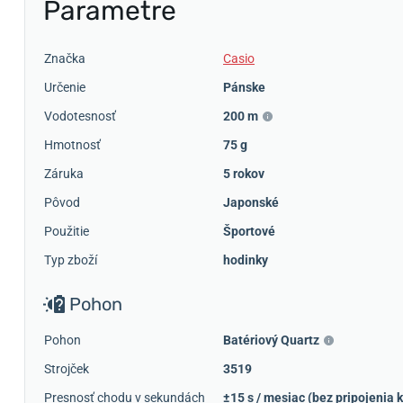
Parametre
Značka
Casio
Určenie
Pánske
Vodotesnosť
200 m
Hmotnosť
75 g
Záruka
5 rokov
Pôvod
Japonské
Použitie
Športové
Typ zboží
hodinky
Pohon
Pohon
Batériový Quartz
Strojček
3519
Presnosť chodu v sekundách
±15 s / mesiac (bez pripojenia k