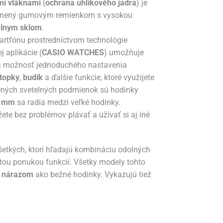
mi vláknami
(
ochrana uhlíkového jadra
) je
 doplnený gumovým remienkom s vysokou
álnym sklom
.
artfónu prostredníctvom technológie
j aplikácie (
CASIO WATCHES
) umožňuje
ka možnosť jednoduchého nastavenia
topky
,
budík
a ďalšie funkcie, ktoré využijete
ršených svetelných podmienok sú hodinky
 mm
sa radia medzi veľké hodinky.
ete bez problémov plávať a užívať si aj iné
etkých, ktorí hľadajú kombináciu odolných
tou ponukou funkcií. Všetky modely tohto
a nárazom
ako bežné hodinky. Vykazujú tiež