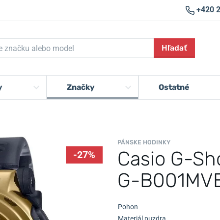
+420 
Hľadať
y
Značky
Ostatné
PÁNSKE HODINKY
Casio G-Sh
-27%
G-B001MV
Pohon
Materiál puzdra