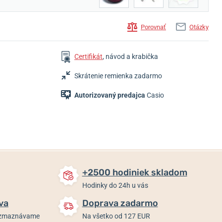
Porovnať
Otázky
Certifikát
, návod a krabička
109 €
99 €
139 €
Skrátenie remienka zadarmo
Skladom
Skladom
Skladom
Autorizovaný predajca
Casio
+2500 hodiniek skladom
Hodinky do 24h u vás
va
Doprava zadarmo
rozmaznávame
Na všetko od 127 EUR