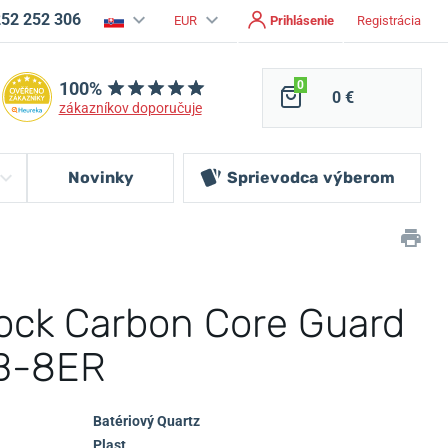
252 252 306
EUR
Prihlásenie
Registrácia
100%
0
0 €
zákazníkov doporučuje
Novinky
Sprievodca
výberom
ock Carbon Core Guard
B-8ER
Batériový Quartz
Plast