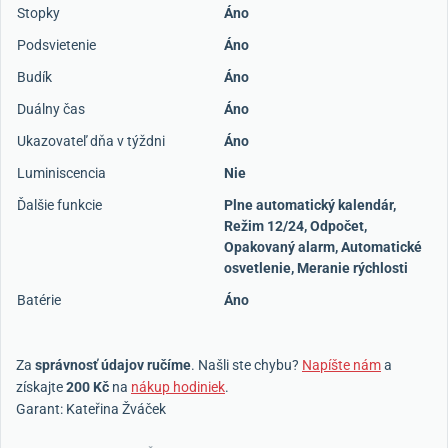
Stopky
Áno
Podsvietenie
Áno
Budík
Áno
Duálny čas
Áno
Ukazovateľ dňa v týždni
Áno
Luminiscencia
Nie
Ďalšie funkcie
Plne automatický kalendár,
Režim 12/24, Odpočet,
Opakovaný alarm, Automatické
osvetlenie, Meranie rýchlosti
Batérie
Áno
Za
správnosť údajov ručíme
. Našli ste chybu?
Napíšte nám
a
získajte
200 Kč
na
nákup hodiniek
.
Garant: Kateřina Žváček