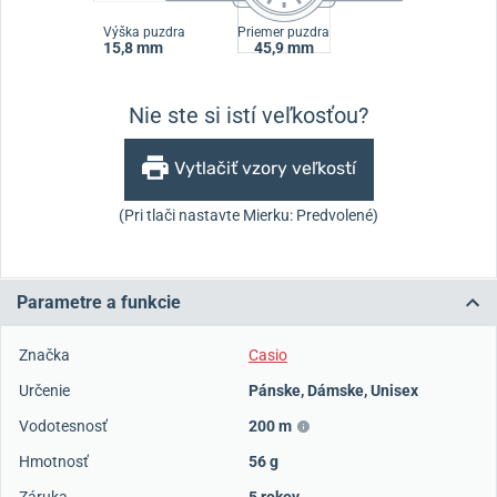
Výška puzdra
Priemer puzdra
15,8 mm
45,9 mm
Nie ste si istí veľkosťou?
Vytlačiť vzory veľkostí
(Pri tlači nastavte Mierku: Predvolené)
Parametre a funkcie
Značka
Casio
Určenie
Pánske
,
Dámske
,
Unisex
Vodotesnosť
200 m
Hmotnosť
56 g
Záruka
5 rokov