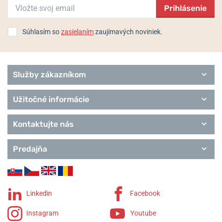
Prihlásenie
Baby-G
Wave Ceptor
Edifice
Súhlasím so
zasielaním
zaujímavých noviniek.
Classic Collection
Pro Trek
Služby zákazníkom
Užitočné informácie
Kontaktujte nás
Predajňa
Linkedin
Facebook
Instagram
Youtube