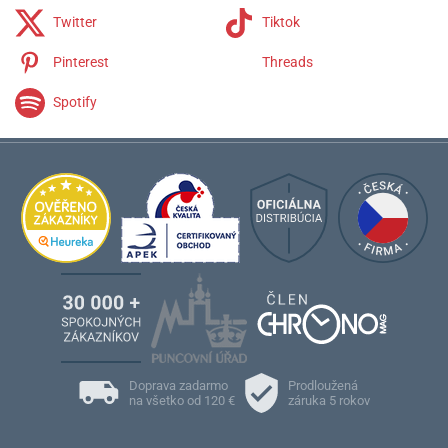
Twitter
Tiktok
Pinterest
Threads
Spotify
Doprava zadarmo
Prodloužená
na všetko od 120 €
záruka 5 rokov