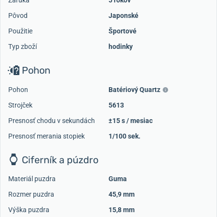
Pôvod
Japonské
Použitie
Športové
Typ zboží
hodinky
Pohon
Pohon
Batériový Quartz
Strojček
5613
Presnosť chodu v sekundách
±15 s / mesiac
Presnosť merania stopiek
1/100 sek.
Ciferník a púzdro
Materiál puzdra
Guma
Rozmer puzdra
45,9 mm
Výška puzdra
15,8 mm