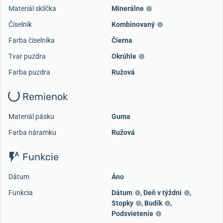
Materiál sklíčka
Minerálne
Číselník
Kombinovaný
Farba číselníka
Čierna
Tvar puzdra
Okrúhle
Farba puzdra
Ružová
Remienok
Materiál pásku
Guma
Farba náramku
Ružová
Funkcie
Dátum
Áno
Funkcia
Dátum
,
Deň v týždni
,
Stopky
,
Budík
,
Podsvietenie