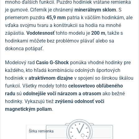
mnoho ďalších funkcií. Puzdro hodiniek vrátane remienka
je gumové. Ciferník je chránený
minerálnym sklom
. S
priemerom puzdra
45,9 mm
patria k väčším hodinkám, ale
vďaka svojmu tvaru a konštrukcii sa hodia na mnohé
zápästia.
Vodotesnosť
tohto modelu je
200 m
, takže s
hodinkami môžete bez problémov plávať alebo sa
dokonca potápať.
Modelový rad
Casio G-Shock
ponúka vhodné hodinky pre
každého, kto hľadá kombináciu odolných športových
hodiniek v
atraktívnom dizajne
v spojení so širokou škálou
funkcií. Všetky modely tohto
celosvetovo obľúbeného
radu
sú
odolnejšie voči nárazom a otrasom
ako bežné
hodinky. Vykazujú tiež
zvýšenú odolnosť voči
magnetickým poliam
.
Šírka remienka