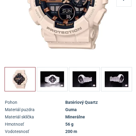
Pohon
Batériový Quartz
Materiál puzdra
Guma
Materiál sklíčka
Minerálne
Hmotnosť
56 g
Vodotesnosť
200 m