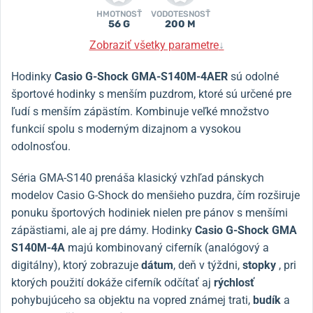
HMOTNOSŤ
VODOTESNOSŤ
56 G
200 M
Zobraziť všetky parametre
↓
Hodinky
Casio G-Shock
GMA-S140M-4AER
sú odolné
športové hodinky s menším puzdrom, ktoré sú určené pre
ľudí s menším zápästím. Kombinuje veľké množstvo
funkcií spolu s moderným dizajnom a vysokou
odolnosťou.
Séria GMA-S140 prenáša klasický vzhľad pánskych
modelov Casio G-Shock do menšieho puzdra, čím rozširuje
ponuku športových hodiniek nielen pre pánov s menšími
zápästiami, ale aj pre dámy. Hodinky
Casio G-Shock
GMA
S140M-4A
majú kombinovaný ciferník (analógový a
digitálny), ktorý zobrazuje
dátum
, deň v týždni,
stopky
, pri
ktorých použití dokáže ciferník odčítať aj
rýchlosť
pohybujúceho sa objektu na vopred známej trati,
budík
a