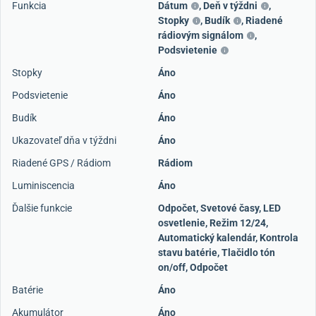
Funkcia
Dátum
,
Deň v týždni
,
Stopky
,
Budík
,
Riadené
rádiovým signálom
,
Podsvietenie
Stopky
Áno
Podsvietenie
Áno
Budík
Áno
Ukazovateľ dňa v týždni
Áno
Riadené GPS / Rádiom
Rádiom
Luminiscencia
Áno
Ďalšie funkcie
Odpočet, Svetové časy, LED
osvetlenie, Režim 12/24,
Automatický kalendár, Kontrola
stavu batérie, Tlačidlo tón
on/off, Odpočet
Batérie
Áno
Akumulátor
Áno