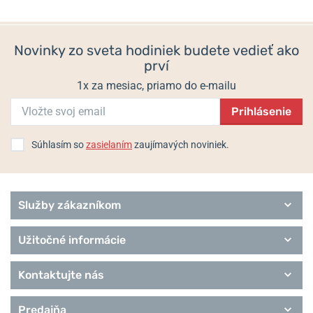
Casio.
199 €
299 €
Informácie o výrobcovi:
CASIO Europe GmbH, Casio-Platz 1 D-
Novinky zo sveta hodiniek budete vedieť ako
22848 Norderstedt, Nemecko / info@casio.de
prví
Populárne modelové rady Casio
1x za mesiac, priamo do e-mailu
G-Shock
Prihlásenie
Baby-G
Wave Ceptor
Edifice
Súhlasím so
zasielaním
zaujímavých noviniek.
Classic Collection
Pro Trek
Služby zákazníkom
Užitočné informácie
Kontaktujte nás
Predajňa