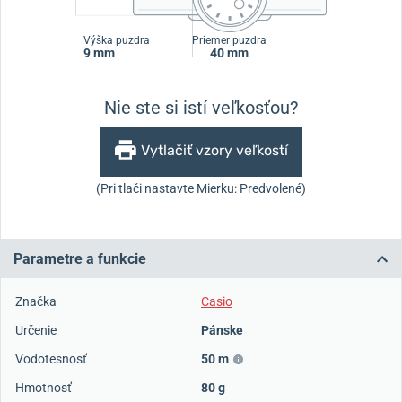
Výška puzdra
Priemer puzdra
9 mm
40 mm
Nie ste si istí veľkosťou?
Vytlačiť vzory veľkostí
(Pri tlači nastavte Mierku: Predvolené)
Parametre a funkcie
Značka
Casio
Určenie
Pánske
Vodotesnosť
50 m
Hmotnosť
80 g