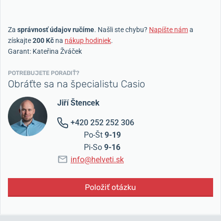
Za
správnosť údajov ručíme
. Našli ste chybu?
Napíšte nám
a
získajte
200 Kč
na
nákup hodiniek
.
Garant: Kateřina Žváček
POTREBUJETE PORADIŤ?
Obráťte sa na špecialistu Casio
Jiří Štencek
+420 252 252 306
Po-Št
9-19
Pi-So
9-16
info@helveti.sk
Položiť otázku