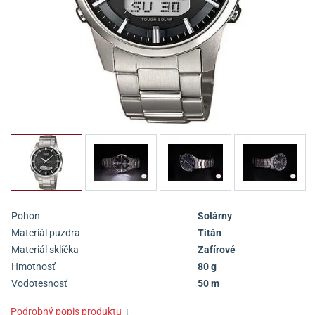
Pohon
Solárny
Materiál puzdra
Titán
Materiál sklíčka
Zafírové
Hmotnosť
80 g
Vodotesnosť
50 m
Podrobný popis produktu
↓