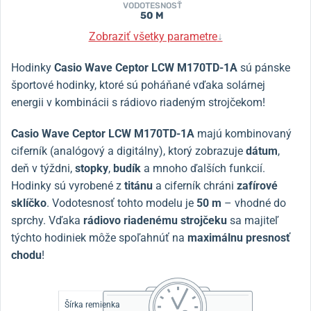
VODOTESNOSŤ
50 M
Zobraziť všetky parametre
↓
Hodinky
Casio Wave Ceptor LCW M170TD-1A
sú pánske
športové hodinky, ktoré sú poháňané vďaka solárnej
energii v kombinácii s rádiovo riadeným strojčekom!
Casio Wave Ceptor LCW M170TD-1A
majú kombinovaný
ciferník (analógový a digitálny), ktorý zobrazuje
dátum
,
deň v týždni,
stopky
,
budík
a mnoho ďalších funkcií.
Hodinky sú vyrobené z
titánu
a ciferník chráni
zafírové
sklíčko
. Vodotesnosť tohto modelu je
50 m
– vhodné do
sprchy.
Vďaka
rádiovo riadenému strojčeku
sa majiteľ
týchto hodiniek môže spoľahnúť na
maximálnu presnosť
chodu
!
Šírka remienka