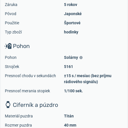
Záruka
5 rokov
Pôvod
Japonské
Použitie
Športové
Typ zboží
hodinky
Pohon
Pohon
Solárny
Strojček
5161
Presnosť chodu v sekundách
±15 s / mesiac (bez príjmu
rádiového signálu)
Presnosť merania stopiek
1/100 sek.
Ciferník a púzdro
Materiál puzdra
Titán
Rozmer puzdra
40 mm