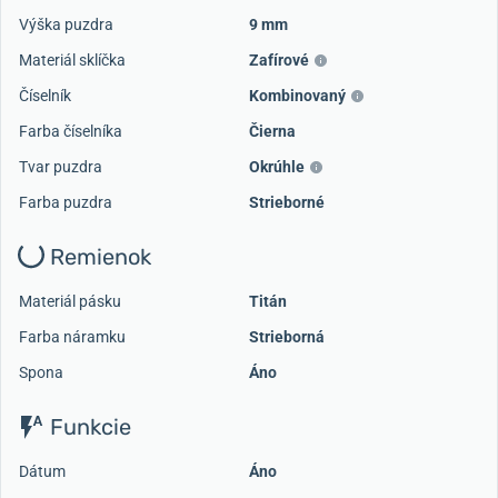
Výška puzdra
9 mm
Materiál sklíčka
Zafírové
Číselník
Kombinovaný
Farba číselníka
Čierna
Tvar puzdra
Okrúhle
Farba puzdra
Strieborné
Remienok
Materiál pásku
Titán
Farba náramku
Strieborná
Spona
Áno
Funkcie
Dátum
Áno