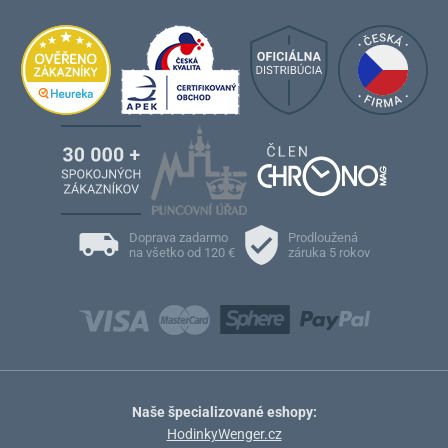
Doprava zadarmo
Prodloužená
na všetko od 120 €
záruka 5 rokov
Naše špecializované eshopy:
HodinkyWenger.cz