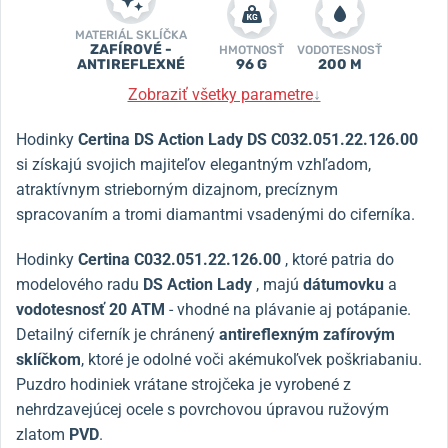
MATERIÁL SKLÍČKA
ZAFÍROVÉ -
HMOTNOSŤ
VODOTESNOSŤ
ANTIREFLEXNÉ
96 G
200 M
Zobraziť všetky parametre
↓
Hodinky
Certina DS Action Lady DS C032.051.22.126.00
si získajú svojich majiteľov elegantným vzhľadom,
atraktívnym strieborným dizajnom, precíznym
spracovaním a tromi diamantmi vsadenými do ciferníka.
Hodinky
Certina C032.051.22.126.00
, ktoré patria do
modelového radu
DS Action Lady
, majú
dátumovku
a
vodotesnosť
20 ATM
- vhodné na plávanie aj potápanie.
Detailný ciferník je chránený
antireflexným zafírovým
sklíčkom
, ktoré je odolné voči akémukoľvek poškriabaniu.
Puzdro hodiniek vrátane strojčeka je vyrobené z
nehrdzavejúcej ocele s povrchovou úpravou ružovým
zlatom
PVD
.