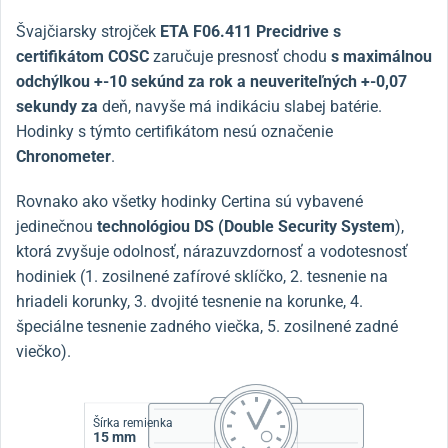
Švajčiarsky strojček
ETA F06.411 Precidrive s
certifikátom COSC
zaručuje presnosť chodu
s maximálnou
odchýlkou +-10 sekúnd za rok a neuveriteľných +-0,07
sekundy za
deň, navyše má indikáciu slabej batérie.
Hodinky s týmto certifikátom nesú označenie
Chronometer
.
Rovnako ako všetky hodinky Certina sú vybavené
jedinečnou
technológiou DS (Double Security System
),
ktorá zvyšuje odolnosť, nárazuvzdornosť a vodotesnosť
hodiniek (1. zosilnené zafírové sklíčko, 2. tesnenie na
hriadeli korunky, 3. dvojité tesnenie na korunke, 4.
špeciálne tesnenie zadného viečka, 5. zosilnené zadné
viečko).
Šírka remienka
15 mm