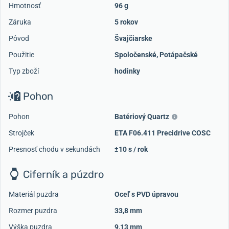
Hmotnosť
96 g
Záruka
5 rokov
Pôvod
Švajčiarske
Použitie
Spoločenské
,
Potápačské
Typ zboží
hodinky
Pohon
Pohon
Batériový Quartz
Strojček
ETA F06.411 Precidrive COSC
Presnosť chodu v sekundách
±10 s / rok
Ciferník a púzdro
Materiál puzdra
Oceľ s PVD úpravou
Rozmer puzdra
33,8 mm
Výška puzdra
9,13 mm