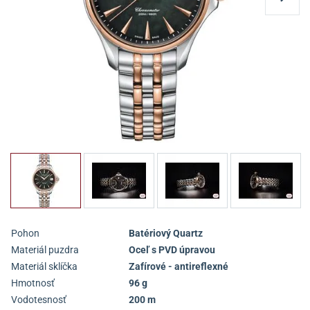
Pohon
Batériový Quartz
Materiál puzdra
Oceľ s PVD úpravou
Materiál sklíčka
Zafírové - antireflexné
Hmotnosť
96 g
Vodotesnosť
200 m