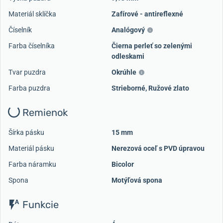
Materiál sklíčka
Zafírové - antireflexné
Číselník
Analógový
Farba číselníka
Čierna perleť so zelenými
odleskami
Tvar puzdra
Okrúhle
Farba puzdra
Strieborné
,
Ružové zlato
Remienok
Šírka pásku
15 mm
Materiál pásku
Nerezová oceľ s PVD úpravou
Farba náramku
Bicolor
Spona
Motýľová spona
Funkcie