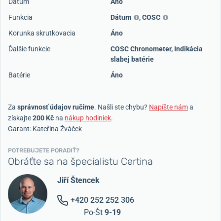
Dátum
Áno
Funkcia
Dátum
,
COSC
Korunka skrutkovacia
Áno
Ďalšie funkcie
COSC Chronometer, Indikácia
slabej batérie
Batérie
Áno
Za
správnosť údajov ručíme
. Našli ste chybu?
Napíšte nám
a
získajte
200 Kč
na
nákup hodiniek
.
Garant: Kateřina Žváček
POTREBUJETE PORADIŤ?
Obráťte sa na špecialistu Certina
Jiří Štencek
+420 252 252 306
Po-Št
9-19