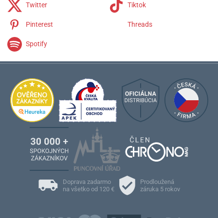
Twitter
Tiktok
Pinterest
Threads
Spotify
Doprava zadarmo
Prodloužená
na všetko od 120 €
záruka 5 rokov