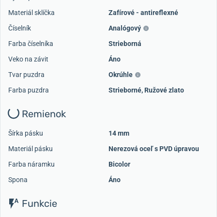
Materiál sklíčka
Zafírové - antireflexné
Číselník
Analógový
Farba číselníka
Strieborná
Veko na závit
Áno
Tvar puzdra
Okrúhle
Farba puzdra
Strieborné
,
Ružové zlato
Remienok
Šírka pásku
14 mm
Materiál pásku
Nerezová oceľ s PVD úpravou
Farba náramku
Bicolor
Spona
Áno
Funkcie