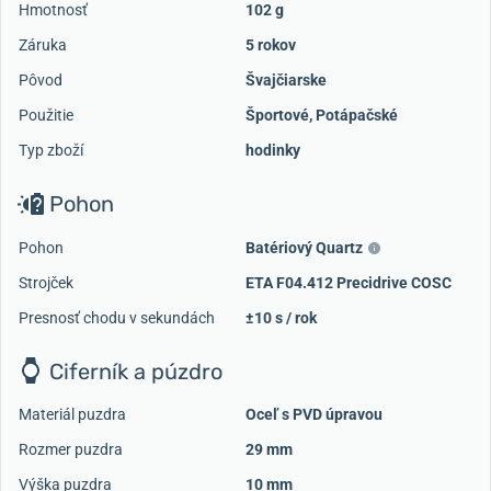
Hmotnosť
102 g
Záruka
5 rokov
Pôvod
Švajčiarske
Použitie
Športové
,
Potápačské
Typ zboží
hodinky
Pohon
Pohon
Batériový Quartz
Strojček
ETA F04.412 Precidrive COSC
Presnosť chodu v sekundách
±10 s / rok
Ciferník a púzdro
Materiál puzdra
Oceľ s PVD úpravou
Rozmer puzdra
29 mm
Výška puzdra
10 mm