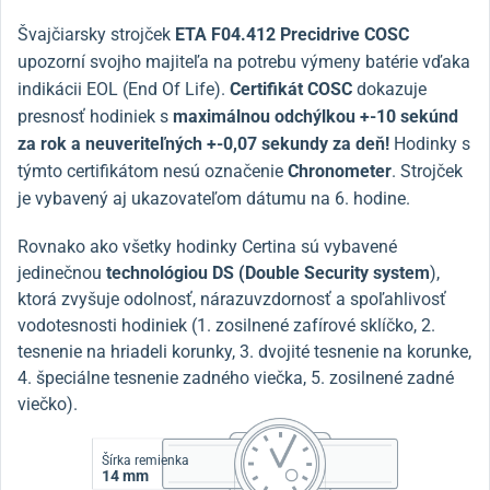
Švajčiarsky strojček
ETA F04.412 Precidrive COSC
upozorní svojho majiteľa na potrebu výmeny batérie vďaka
indikácii EOL (End Of Life).
Certifikát COSC
dokazuje
presnosť hodiniek s
maximálnou odchýlkou +-10 sekúnd
za rok a neuveriteľných +-0,07 sekundy za deň!
Hodinky s
týmto certifikátom nesú označenie
Chronometer
. Strojček
je vybavený aj ukazovateľom dátumu na 6. hodine.
Rovnako ako všetky hodinky Certina sú vybavené
jedinečnou
technológiou DS (Double Security system
),
ktorá zvyšuje odolnosť, nárazuvzdornosť a spoľahlivosť
vodotesnosti hodiniek (1. zosilnené zafírové sklíčko, 2.
tesnenie na hriadeli korunky, 3. dvojité tesnenie na korunke,
4. špeciálne tesnenie zadného viečka, 5. zosilnené zadné
viečko).
Šírka remienka
14 mm