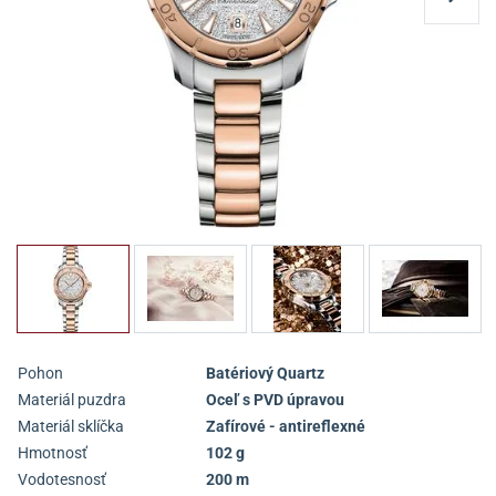
Pohon
Batériový Quartz
Materiál puzdra
Oceľ s PVD úpravou
Materiál sklíčka
Zafírové - antireflexné
Hmotnosť
102 g
Vodotesnosť
200 m