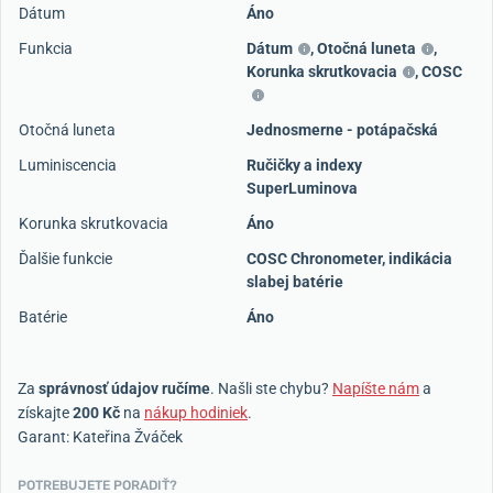
Dátum
Áno
Funkcia
Dátum
,
Otočná luneta
,
Korunka skrutkovacia
,
COSC
Otočná luneta
Jednosmerne - potápačská
Luminiscencia
Ručičky a indexy
SuperLuminova
Korunka skrutkovacia
Áno
Ďalšie funkcie
COSC Chronometer, indikácia
slabej batérie
Batérie
Áno
Za
správnosť údajov ručíme
. Našli ste chybu?
Napíšte nám
a
získajte
200 Kč
na
nákup hodiniek
.
Garant: Kateřina Žváček
POTREBUJETE PORADIŤ?