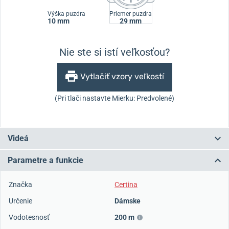
Výška puzdra
Priemer puzdra
10 mm
29 mm
Nie ste si istí veľkosťou?
Vytlačiť vzory veľkostí
(Pri tlači nastavte Mierku: Predvolené)
Videá
Parametre a funkcie
Značka
Certina
Určenie
Dámske
Vodotesnosť
200 m