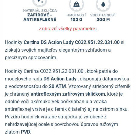
MATERIÁL SKLÍČKA
ZAFÍROVÉ -
HMOTNOSŤ
VODOTESNOSŤ
ANTIREFLEXNÉ
102 G
200 M
Zobraziť všetky parametre
↓
Hodinky
Certina DS Action Lady C032.951.22.031.00
si
získajú svojich majiteľov elegantným vzhľadom a
precíznym spracovaním.
Hodinky Certina C032.951.22.031.00 , ktoré patria do
modelového radu
DS Action Lady
, disponujú dátumovkou
a vodotesnosťou do
20 ATM
. Vzorovaný strieborný ciferník
je chránený
antireflexným zafírovým sklíčkom
, ktoré je
odolné voči akémukoľvek poškriabaniu a vďaka
antireflexnej vrstve je ciferník čitateľný aj na ostrom slnku.
Puzdro hodiniek vrátane strojčeka je vyrobené z
nehrdzavejúcej ocele s povrchovou úpravou ružovým
zlatom
PVD
.