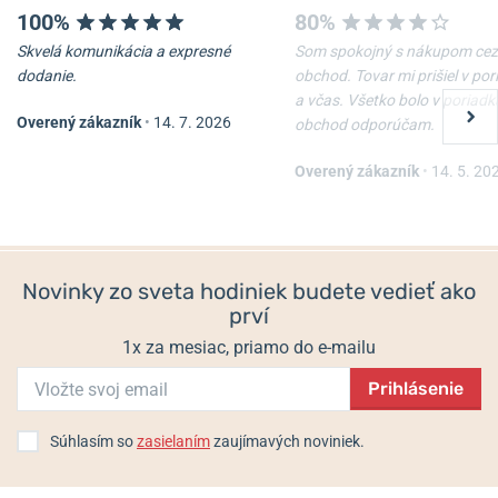
100%
80%
Skvelá komunikácia a expresné
Som spokojný s nákupom cez
dodanie.
obchod. Tovar mi prišiel v po
a včas. Všetko bolo v poriadk
Overený zákazník
•
14. 7. 2026
obchod odporúčam.
Overený zákazník
•
14. 5. 20
Novinky zo sveta hodiniek budete vedieť ako
prví
1x za mesiac, priamo do e-mailu
Prihlásenie
Súhlasím so
zasielaním
zaujímavých noviniek.