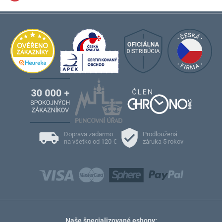
Doprava zadarmo
Prodloužená
na všetko od 120 €
záruka 5 rokov
Naše špecializované eshopy: