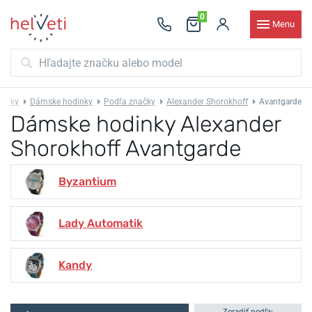
0
Menu
dinky
Dámske hodinky
Podľa značky
Alexander Shorokhoff
Avantgarde
Dámske hodinky Alexander
Shorokhoff Avantgarde
Byzantium
Lady Automatik
Kandy
Zoradiť podľa: