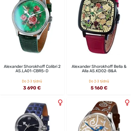
Alexander Shorokhoff Colibri 2
Alexander Shorokhoff Bella &
AS.LA01-CBR5-D
Alla AS.KD02-B&A
Do 2-3 týdnů
Do 2-3 týdnů
3 690 €
5 160 €