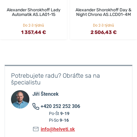
Alexander Shorokhoff Lady
Alexander Shorokhoff Day &
Automatik AS.LA01-15
Night Chrono AS.LCD01-4M
Do 2-3 týdnů
Do 2-3 týdnů
1 357,44 €
2 506,43 €
Potrebujete radu? Obráťte sa na
špecialistu
Jiří Štencek
+420 252 252 306
Po-Št
9-19
Pi-So
9-16
info@helveti.sk