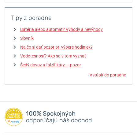
Tipy z poradne
Batéria alebo automat? Výhody a nevýhody
Slovník
Na čo si dať pozor pri výbere hodiniek?
Vodotesnosť? Ako sa v tom vyznať
Šedý dovoz a falzifikáty — pozor
Vstúpiť do poradne
↓
100% Spokojných
odporúčajú náš obchod