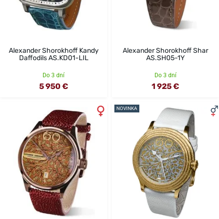
Alexander Shorokhoff Kandy
Alexander Shorokhoff Shar
Daffodils AS.KD01-LIL
AS.SH05-1Y
Do 3 dní
Do 3 dní
5 950 €
1 925 €
NOVINKA